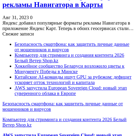
рекламы Навигатора в Карты
Авг 31, 2023
0
Яндекс добавил популярные форматы рекламы Навигатора в
приложение Яндекс Карт. Теперь в обоих геосервисах стали…
Свежие записи
Безопасность смартфона: как защитить личные данные
от мошенников и вирусов
Компьютер для стриминга и создания контента 2026
Белый Ветер Shop.kz
Хоккейное сообщество Беларуси возложило цветы к
Монументу Победы в Минске
Китайские AI-команды ищут GPU за рубежом: дефицит
ускоряет отток технологий и капитала
AWS запустила European Sovereign Cloud: новый этап
суверенного облака в Европе
Безопасность смартфона: как защитить личные данные от
мошенников и вирусов
Компьютер для стриминга и создания контента 2026 Белый
Ветер Shop.kz
AWS запустила European Sovereign Cloud: новый этап