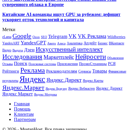
суверенного облака в Европе
Китайские AI-команды ищут GPU за рубежом: дефицит
ускоряет отток технологий и капитала
Метки
Google
VK
VK Реклама
Telegram
eLama
Wildberries
SEO
Ozon
YandexGPT
Апдейт
YandexART
Аналитика
Бизнес
ВКонтакте
Авито
Алиса
Искусственный интеллект
Дзен
Видео
Выдача
Исследования
Нейросети
Маркетплейс
Объявления
Поиск
РСЯ
Приложения
ПромоСтраницы
Поисковые системы
Отзывы
Реклама
Рекламодателям
Товары
Рейтинги
Сервисы
Финансовые
Яндекс
Яндекс.Директ
результаты
Яндекс.Карты
Яндекс.Маркет
Яндекс Директ
Яндекс Вебмастер
Яндекс Браузер
Яндекс Маркет
Яндекс Метрика
Главная
Помощь
Клиентам
Партнерам
© 2026 - MustanHost. Все права защищены.