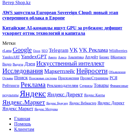
Ветер Shop.kz
AWS запустила European Sovereign Cloud: новый этап
суверенного облака в Европе
Китайские AI-команды ищут GPU за рубежом: дефицит
ускоряет отток технологий и капитала
Метки
Google
VK
VK Реклама
Telegram
eLama
Wildberries
SEO
Ozon
YandexGPT
Апдейт
YandexART
Аналитика
Бизнес
ВКонтакте
Авито
Алиса
Искусственный интеллект
Дзен
Видео
Выдача
Исследования
Нейросети
Маркетплейс
Объявления
Поиск
РСЯ
Приложения
ПромоСтраницы
Поисковые системы
Отзывы
Реклама
Рекламодателям
Товары
Рейтинги
Сервисы
Финансовые
Яндекс
Яндекс.Директ
результаты
Яндекс.Карты
Яндекс.Маркет
Яндекс Директ
Яндекс Вебмастер
Яндекс Браузер
Яндекс Маркет
Яндекс Метрика
Главная
Помощь
Клиентам