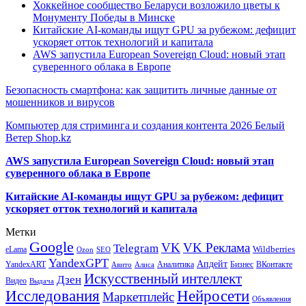
Хоккейное сообщество Беларуси возложило цветы к
Монументу Победы в Минске
Китайские AI-команды ищут GPU за рубежом: дефицит
ускоряет отток технологий и капитала
AWS запустила European Sovereign Cloud: новый этап
суверенного облака в Европе
Безопасность смартфона: как защитить личные данные от
мошенников и вирусов
Компьютер для стриминга и создания контента 2026 Белый
Ветер Shop.kz
AWS запустила European Sovereign Cloud: новый этап
суверенного облака в Европе
Китайские AI-команды ищут GPU за рубежом: дефицит
ускоряет отток технологий и капитала
Метки
Google
VK
VK Реклама
Telegram
eLama
Wildberries
SEO
Ozon
YandexGPT
Апдейт
YandexART
Аналитика
Бизнес
ВКонтакте
Авито
Алиса
Искусственный интеллект
Дзен
Видео
Выдача
Исследования
Нейросети
Маркетплейс
Объявления