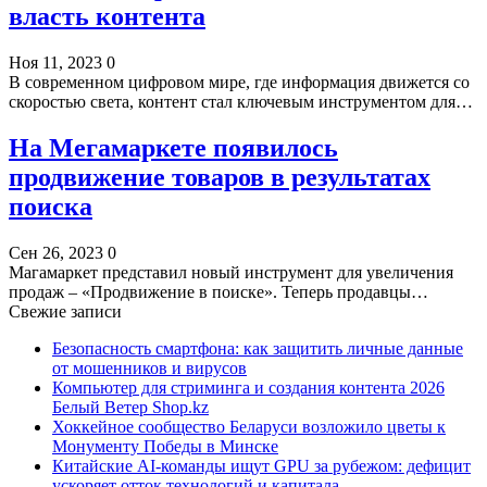
власть контента
Ноя 11, 2023
0
В современном цифровом мире, где информация движется со
скоростью света, контент стал ключевым инструментом для…
На Мегамаркете появилось
продвижение товаров в результатах
поиска
Сен 26, 2023
0
Магамаркет представил новый инструмент для увеличения
продаж – «Продвижение в поиске». Теперь продавцы…
Свежие записи
Безопасность смартфона: как защитить личные данные
от мошенников и вирусов
Компьютер для стриминга и создания контента 2026
Белый Ветер Shop.kz
Хоккейное сообщество Беларуси возложило цветы к
Монументу Победы в Минске
Китайские AI-команды ищут GPU за рубежом: дефицит
ускоряет отток технологий и капитала