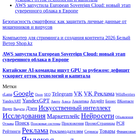
AWS запустила European Sovereign Cloud: новый этап
суверенного облака в Европе
Безопасность смартфона: как защитить личные данные от
мошенников и вирусов
Компьютер для стриминга и создания контента 2026 Белый
Ветер Shop.kz
AWS запустила European Sovereign Cloud: новый этап
суверенного облака в Европе
Китайские AI-команды ищут GPU за рубежом: дефицит
ускоряет отток технологий и капитала
Метки
Google
VK
VK Реклама
Telegram
eLama
Wildberries
SEO
Ozon
YandexGPT
Апдейт
YandexART
Аналитика
Бизнес
ВКонтакте
Авито
Алиса
Искусственный интеллект
Дзен
Видео
Выдача
Исследования
Нейросети
Маркетплейс
Объявления
Поиск
РСЯ
Приложения
ПромоСтраницы
Поисковые системы
Отзывы
Реклама
Рекламодателям
Товары
Рейтинги
Сервисы
Финансовые
Яндекс