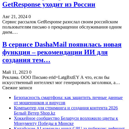
GetResponse уходит из России
Авг 21, 2024
0
Сервис рассылок GetResponse разослал своим российским
пользователям письмо о прекращении обслуживания одним
днем.…
В сервисе DashaMail появилась новая
функция – рекомендации ИИ для
создания тем…
Май 11, 2023
0
Реклама. ООО Письмо erid=LatgBxtEY А что, если бы
искусственный интеллект мог генерировать заголовки, а…
Свежие записи
Безопасность смартфона: как защитить личные данные
от мошенников и вирусов
Компьютер для стриминга и создания контента 2026
Белый Ветер Shop.kz
Хоккейное сообщество Беларуси возложило цветы к
Монументу Победы в Минске
Китайские AI-команды ищут GPU за рубежом: дефицит