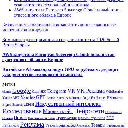
ускоряет отток технологий и капитала
AWS запустила European Sovereign Cloud: новый этап
суверенного облака в Европе
Безопасность смартфона: как защитить личные данные от
мошенников и вирусов
Компьютер для стриминга и создания контента 2026 Белый
Ветер Shop.kz
AWS запустила European Sovereign Cloud: новый этап
суверенного облака в Европе
Китайские AI-команды ищут GPU за рубежом: дефицит
ускоряет отток технологий и капитала
Метки
Google
VK
VK Реклама
Telegram
eLama
Wildberries
SEO
Ozon
YandexGPT
Апдейт
YandexART
Аналитика
Бизнес
ВКонтакте
Авито
Алиса
Искусственный интеллект
Дзен
Видео
Выдача
Исследования
Нейросети
Маркетплейс
Объявления
Поиск
РСЯ
Приложения
ПромоСтраницы
Поисковые системы
Отзывы
Реклама
Рекламодателям
Товары
Рейтинги
Сервисы
Финансовые