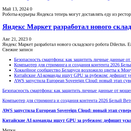
Май 13, 2024
0
Роботы-курьеры Яндекса теперь могут доставлять еду из рест
Яндекс Маркет разработал нового складс
Авг 21, 2023
0
Яндекс Маркет разработал нового складского робота Dilectus. Е
Свежие записи
Безопасность смартфона: как защитить личные данные о
Компьютер для стриминга и создания контента 2026 Белы
Хоккейное сообщество Беларуси возложило цветы к Мо
Китайские AI-команды ищут GPU за рубежом: дефицит ус
AWS запустила European Sovereign Cloud: новый этап сув
Безопасность смартфона: как защитить личные данные от моше
Компьютер для стриминга и создания контента 2026 Белый Вет
AWS запустила European Sovereign Cloud: новый этап сувер
Китайские AI-команды ищут GPU за рубежом: дефицит уско
Метки