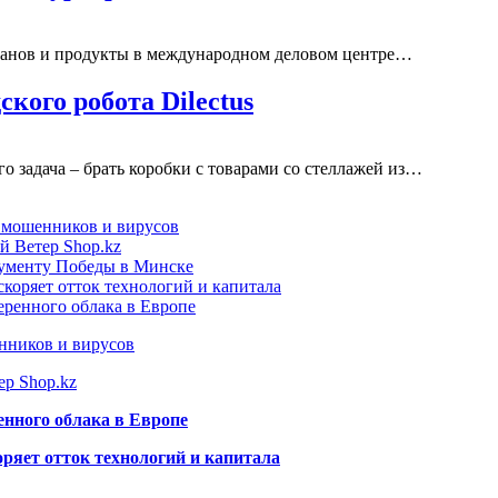
оранов и продукты в международном деловом центре…
кого робота Dilectus
го задача – брать коробки с товарами со стеллажей из…
т мошенников и вирусов
й Ветер Shop.kz
нументу Победы в Минске
коряет отток технологий и капитала
еренного облака в Европе
нников и вирусов
ер Shop.kz
енного облака в Европе
ряет отток технологий и капитала