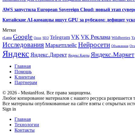
AWS запустила European Sovereign Cloud: новый этап сувер
Китайские AI-команды ищут GPU за рубежом: дефицит уско
Метки
Google
VK
VK Реклама
Telegram
eLama
Wildberries
Y
SEO
Ozon
Исследования
Нейросети
Маркетплейс
Объявления
Отз
Яндекс
Яндекс.Маркет
Яндекс.Директ
Яндекс.Карты
Главная
Помощь
Клиентам
Партнерам
© 2026 - MustanHost. Все права защищены.
Любое копирование материалов с нашего ресурса разрешается т
Все материалы опубликованные на сайте взяты с открытых исто
Sign in
Главная
Технологии
Контакты