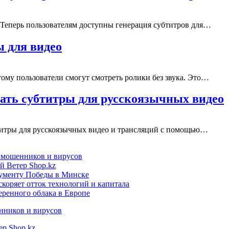
 Теперь пользователям доступны генерация субтитров для…
ы для видео
тому пользователи смогут смотреть ролики без звука. Это…
вать субтитры для русскоязычных видео
бтитры для русскоязычных видео и трансляций с помощью…
т мошенников и вирусов
й Ветер Shop.kz
нументу Победы в Минске
коряет отток технологий и капитала
еренного облака в Европе
нников и вирусов
ер Shop.kz