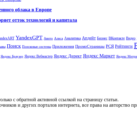
енного облака в Европе
ряет отток технологий и капитала
YandexGPT
Апдейт
andexART
Аналитика
Бизнес
ВКонтакте
Видео
Авито
Алиса
Поиск
РСЯ
Рейтинги
Приложения
ПромоСтраницы
Поисковые системы
ывы
Яндекс Маркет
Яндекс Директ
Яндекс Вебмастер
Яндекс Браузер
Яндекс Метри
олько с обратной активной ссылкой на страницу статьи.
чников и других порталов интернета, все права на авторство п