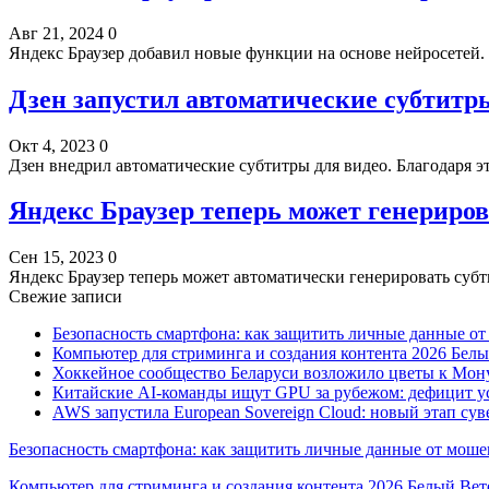
Авг 21, 2024
0
Яндекс Браузер добавил новые функции на основе нейросетей.
Дзен запустил автоматические субтитр
Окт 4, 2023
0
Дзен внедрил автоматические субтитры для видео. Благодаря э
Яндекс Браузер теперь может генериро
Сен 15, 2023
0
Яндекс Браузер теперь может автоматически генерировать су
Свежие записи
Безопасность смартфона: как защитить личные данные о
Компьютер для стриминга и создания контента 2026 Белы
Хоккейное сообщество Беларуси возложило цветы к Мо
Китайские AI-команды ищут GPU за рубежом: дефицит ус
AWS запустила European Sovereign Cloud: новый этап сув
Безопасность смартфона: как защитить личные данные от моше
Компьютер для стриминга и создания контента 2026 Белый Вет