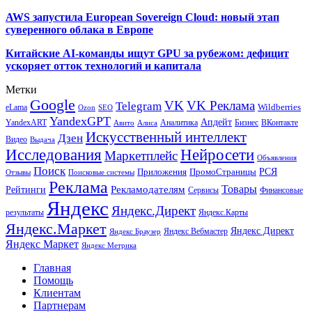
AWS запустила European Sovereign Cloud: новый этап
суверенного облака в Европе
Китайские AI-команды ищут GPU за рубежом: дефицит
ускоряет отток технологий и капитала
Метки
Google
VK
VK Реклама
Telegram
eLama
Wildberries
SEO
Ozon
YandexGPT
Апдейт
YandexART
Аналитика
Бизнес
ВКонтакте
Авито
Алиса
Искусственный интеллект
Дзен
Видео
Выдача
Исследования
Нейросети
Маркетплейс
Объявления
Поиск
РСЯ
Приложения
ПромоСтраницы
Поисковые системы
Отзывы
Реклама
Рекламодателям
Товары
Рейтинги
Сервисы
Финансовые
Яндекс
Яндекс.Директ
результаты
Яндекс.Карты
Яндекс.Маркет
Яндекс Директ
Яндекс Вебмастер
Яндекс Браузер
Яндекс Маркет
Яндекс Метрика
Главная
Помощь
Клиентам
Партнерам