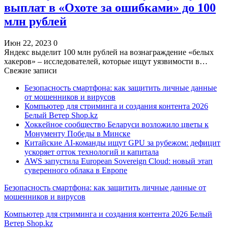
выплат в «Охоте за ошибками» до 100
млн рублей
Июн 22, 2023
0
Яндекс выделит 100 млн рублей на вознаграждение «белых
хакеров» – исследователей, которые ищут уязвимости в…
Свежие записи
Безопасность смартфона: как защитить личные данные
от мошенников и вирусов
Компьютер для стриминга и создания контента 2026
Белый Ветер Shop.kz
Хоккейное сообщество Беларуси возложило цветы к
Монументу Победы в Минске
Китайские AI-команды ищут GPU за рубежом: дефицит
ускоряет отток технологий и капитала
AWS запустила European Sovereign Cloud: новый этап
суверенного облака в Европе
Безопасность смартфона: как защитить личные данные от
мошенников и вирусов
Компьютер для стриминга и создания контента 2026 Белый
Ветер Shop.kz