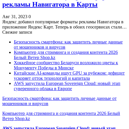
рекламы Навигатора в Карты
Авг 31, 2023
0
Яндекс добавил популярные форматы рекламы Навигатора в
приложение Яндекс Карт. Теперь в обоих геосервисах стали…
Свежие записи
Безопасность смартфона: как защитить личные данные
от мошенников и вирусов
Компьютер для стриминга и создания контента 2026
Белый Ветер Shop.kz
Хоккейное сообщество Беларуси возложило цветы к
Монументу Победы в Минске
Китайские AI-команды ищут GPU за рубежом: дефицит
ускоряет отток технологий и капитала
AWS запустила European Sovereign Cloud: новый этап
суверенного облака в Европе
Безопасность смартфона: как защитить личные данные от
мошенников и вирусов
Компьютер для стриминга и создания контента 2026 Белый
Ветер Shop.kz
AWS запустила European Sovereign Cloud: новый этап