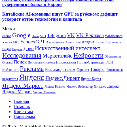
суверенного облака в Европе
Китайские AI-команды ищут GPU за рубежом: дефицит
ускоряет отток технологий и капитала
Метки
Google
VK
VK Реклама
Telegram
eLama
Wildberries
SEO
Ozon
YandexGPT
Апдейт
YandexART
Аналитика
Бизнес
ВКонтакте
Авито
Алиса
Искусственный интеллект
Дзен
Видео
Выдача
Исследования
Нейросети
Маркетплейс
Объявления
Поиск
РСЯ
Приложения
ПромоСтраницы
Поисковые системы
Отзывы
Реклама
Рекламодателям
Товары
Рейтинги
Сервисы
Финансовые
Яндекс
Яндекс.Директ
результаты
Яндекс.Карты
Яндекс.Маркет
Яндекс Директ
Яндекс Вебмастер
Яндекс Браузер
Яндекс Маркет
Яндекс Метрика
Главная
Помощь
Клиентам
Партнерам
© 2026 - MustanHost. Все права защищены.