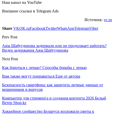
Наш канал на YouTube
Внешние ссылки в Telegram Ads
Источник:
vc.ru
Share
VK
OK.ru
Facebook
Twitter
WhatsApp
Telegram
Viber
Prev Post
Аяза Шабутдинова задержали или он продолжает работать?
Видео задержания Аяза Шабутдинова
Next Post
Как бороться с ленью? Способы борьбы с ленью
Вам также могут понравиться
Еще от автора
Безопасность смартфона: как защитить личные данные от
мошенников и вирусов
Компьютер для стриминга и создания контента 2026 Белый
Ветер Shop.kz
Хоккейное сообщество Беларуси возложило цветы к