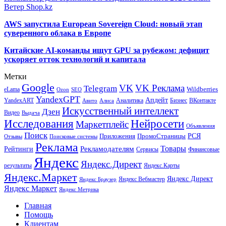
Ветер Shop.kz
AWS запустила European Sovereign Cloud: новый этап
суверенного облака в Европе
Китайские AI-команды ищут GPU за рубежом: дефицит
ускоряет отток технологий и капитала
Метки
Google
VK
VK Реклама
Telegram
eLama
Wildberries
SEO
Ozon
YandexGPT
Апдейт
YandexART
Аналитика
Бизнес
ВКонтакте
Авито
Алиса
Искусственный интеллект
Дзен
Видео
Выдача
Исследования
Нейросети
Маркетплейс
Объявления
Поиск
РСЯ
Приложения
ПромоСтраницы
Поисковые системы
Отзывы
Реклама
Рекламодателям
Товары
Рейтинги
Сервисы
Финансовые
Яндекс
Яндекс.Директ
результаты
Яндекс.Карты
Яндекс.Маркет
Яндекс Директ
Яндекс Вебмастер
Яндекс Браузер
Яндекс Маркет
Яндекс Метрика
Главная
Помощь
Клиентам