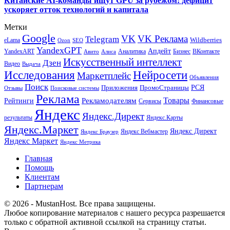
Китайские AI-команды ищут GPU за рубежом: дефицит
ускоряет отток технологий и капитала
Метки
Google
VK
VK Реклама
Telegram
eLama
Wildberries
SEO
Ozon
YandexGPT
Апдейт
YandexART
Аналитика
Бизнес
ВКонтакте
Авито
Алиса
Искусственный интеллект
Дзен
Видео
Выдача
Исследования
Нейросети
Маркетплейс
Объявления
Поиск
РСЯ
Приложения
ПромоСтраницы
Поисковые системы
Отзывы
Реклама
Рекламодателям
Товары
Рейтинги
Сервисы
Финансовые
Яндекс
Яндекс.Директ
результаты
Яндекс.Карты
Яндекс.Маркет
Яндекс Директ
Яндекс Вебмастер
Яндекс Браузер
Яндекс Маркет
Яндекс Метрика
Главная
Помощь
Клиентам
Партнерам
© 2026 - MustanHost. Все права защищены.
Любое копирование материалов с нашего ресурса разрешается
только с обратной активной ссылкой на страницу статьи.