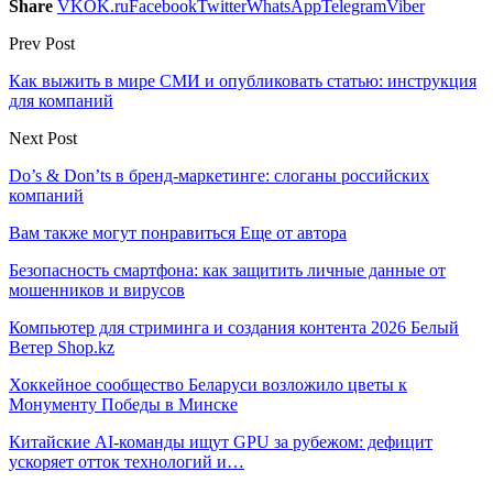
Share
VK
OK.ru
Facebook
Twitter
WhatsApp
Telegram
Viber
Prev Post
Как выжить в мире СМИ и опубликовать статью: инструкция
для компаний
Next Post
Do’s & Don’ts в бренд-маркетинге: слоганы российских
компаний
Вам также могут понравиться
Еще от автора
Безопасность смартфона: как защитить личные данные от
мошенников и вирусов
Компьютер для стриминга и создания контента 2026 Белый
Ветер Shop.kz
Хоккейное сообщество Беларуси возложило цветы к
Монументу Победы в Минске
Китайские AI-команды ищут GPU за рубежом: дефицит
ускоряет отток технологий и…