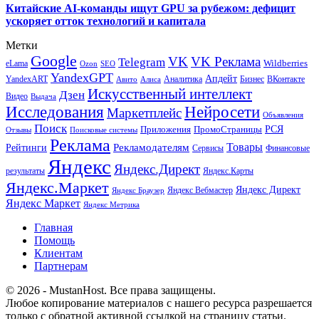
Китайские AI-команды ищут GPU за рубежом: дефицит
ускоряет отток технологий и капитала
Метки
Google
VK
VK Реклама
Telegram
eLama
Wildberries
SEO
Ozon
YandexGPT
Апдейт
YandexART
Аналитика
Бизнес
ВКонтакте
Авито
Алиса
Искусственный интеллект
Дзен
Видео
Выдача
Исследования
Нейросети
Маркетплейс
Объявления
Поиск
РСЯ
Приложения
ПромоСтраницы
Поисковые системы
Отзывы
Реклама
Рекламодателям
Товары
Рейтинги
Сервисы
Финансовые
Яндекс
Яндекс.Директ
результаты
Яндекс.Карты
Яндекс.Маркет
Яндекс Директ
Яндекс Вебмастер
Яндекс Браузер
Яндекс Маркет
Яндекс Метрика
Главная
Помощь
Клиентам
Партнерам
© 2026 - MustanHost. Все права защищены.
Любое копирование материалов с нашего ресурса разрешается
только с обратной активной ссылкой на страницу статьи.