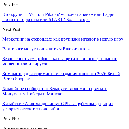
Prev Post
Кто круче — VC или Pikabu? «Слово пацана» или Гарри
Поттер? Торренты или START? Боль автора
Next Post
Маркетинг на стероидах: как крупняки играют в новую игру
Вам также могут понравиться
Еще от автора
Безопасность смартфона: как защитить личные данные от
мошенников и вирусов
Компьютер для стриминга и создания контента 2026 Белый
Ветер Shop.kz
Хоккейное сообщество Беларуси возложило цветы к
Монументу Победы в Минске
Китайские AI-команды ищут GPU за рубежом: дефицит
ускоряет отток технологий и…
Prev
Next
Комментарии закрыты.