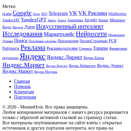
Метки
Google
VK
VK Реклама
Telegram
eLama
Wildberries
SEO
Ozon
YandexGPT
Апдейт
YandexART
Аналитика
Бизнес
ВКонтакте
Авито
Алиса
Искусственный интеллект
Дзен
Видео
Выдача
Исследования
Нейросети
Маркетплейс
Объявления
Поиск
РСЯ
Приложения
ПромоСтраницы
Поисковые системы
Отзывы
Реклама
Рекламодателям
Товары
Рейтинги
Сервисы
Финансовые
Яндекс
Яндекс.Директ
результаты
Яндекс.Карты
Яндекс.Маркет
Яндекс Директ
Яндекс Вебмастер
Яндекс Браузер
Яндекс Маркет
Яндекс Метрика
Главная
Помощь
Клиентам
Партнерам
© 2026 - MustanHost. Все права защищены.
Любое копирование материалов с нашего ресурса разрешается
только с обратной активной ссылкой на страницу статьи.
Все материалы опубликованные на сайте взяты с открытых
источников и других порталов интернета, все права на