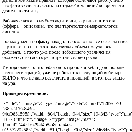
Да есть кое-какие правила, которые облегчают работу, типо
что фото эксперта делать на отдыхе/ в машине/ во время его
деятельности и т.д.
Рабочая связка = симбиоз аудитории, картинки и текста
(оффера + описание), что для таргетологов/маркетологов
логично
Только у меня по факту заходили абсолютно все офферы и все
картинки, но на некоторых связках объем получалось
добывать, а где-то уже после небольшого увеличения
бюджета, стоимость регистрации сильно росла!
Иногда было, то что работало в прошлый веб и дало больше
всего регистраций, уже не работает в следующий вебинар.
БЫЛО и что не дало результата в прошлый, в этот раз зашло
на ура!
Примеры креативов:
[{"title":"","image":{"type":"image","data":{"uuid":"f289a140-
538b-5156-843c-
94ef0831595f","width":804,"height":944,"size":194343,"type":"png"
[]}}},{"title":"","image":{"type":"image","data":
{"uuid":"442f5629-d4b8-58da-b4a2-
019572202583","width":810,"height":902,"size":246646,"type":"png"