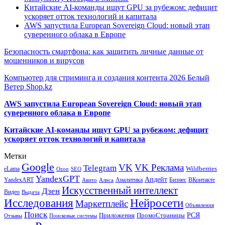
Китайские AI-команды ищут GPU за рубежом: дефицит
ускоряет отток технологий и капитала
AWS запустила European Sovereign Cloud: новый этап
суверенного облака в Европе
Безопасность смартфона: как защитить личные данные от
мошенников и вирусов
Компьютер для стриминга и создания контента 2026 Белый
Ветер Shop.kz
AWS запустила European Sovereign Cloud: новый этап
суверенного облака в Европе
Китайские AI-команды ищут GPU за рубежом: дефицит
ускоряет отток технологий и капитала
Метки
Google
VK
VK Реклама
Telegram
eLama
Wildberries
SEO
Ozon
YandexGPT
Апдейт
YandexART
Аналитика
Бизнес
ВКонтакте
Авито
Алиса
Искусственный интеллект
Дзен
Видео
Выдача
Исследования
Нейросети
Маркетплейс
Объявления
Поиск
РСЯ
Приложения
ПромоСтраницы
Поисковые системы
Отзывы