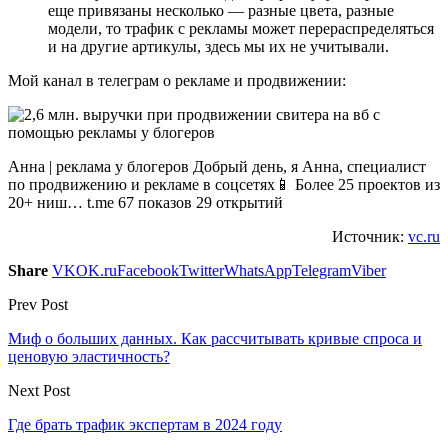
еще привязаны несколько — разные цвета, разные
модели, то трафик с рекламы может перераспределяться
и на другие артикулы, здесь мы их не учитывали.
Мой канал в телеграм о рекламе и продвижении:
Анна | реклама у блогеров Добрый день, я Анна, специалист
по продвижению и рекламе в соцсетях📱 Более 25 проектов из
20+ ниш… t.me 67 показов 29 открытий
Источник:
vc.ru
Share
VK
OK.ru
Facebook
Twitter
WhatsApp
Telegram
Viber
Prev Post
Миф о больших данных. Как рассчитывать кривые спроса и
ценовую эластичность?
Next Post
Где брать трафик экспертам в 2024 году