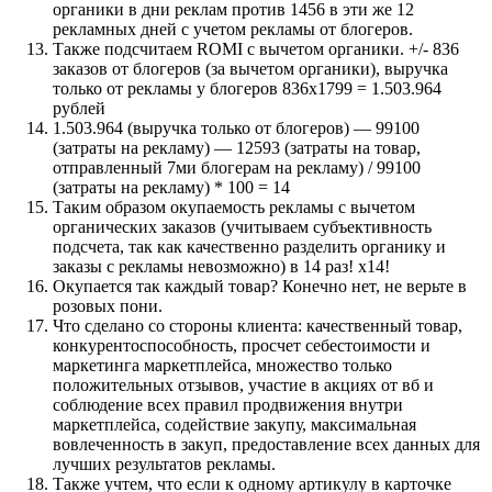
органики в дни реклам против 1456 в эти же 12
рекламных дней с учетом рекламы от блогеров.
Также подсчитаем ROMI с вычетом органики. +/- 836
заказов от блогеров (за вычетом органики), выручка
только от рекламы у блогеров 836х1799 = 1.503.964
рублей
1.503.964 (выручка только от блогеров) — 99100
(затраты на рекламу) — 12593 (затраты на товар,
отправленный 7ми блогерам на рекламу) / 99100
(затраты на рекламу) * 100 = 14
Таким образом окупаемость рекламы с вычетом
органических заказов (учитываем субъективность
подсчета, так как качественно разделить органику и
заказы с рекламы невозможно) в 14 раз! х14!
Окупается так каждый товар? Конечно нет, не верьте в
розовых пони.
Что сделано со стороны клиента: качественный товар,
конкурентоспособность, просчет себестоимости и
маркетинга маркетплейса, множество только
положительных отзывов, участие в акциях от вб и
соблюдение всех правил продвижения внутри
маркетплейса, содействие закупу, максимальная
вовлеченность в закуп, предоставление всех данных для
лучших результатов рекламы.
Также учтем, что если к одному артикулу в карточке