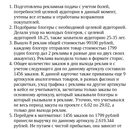
Подготовлена рекламная подача с учетом болей,
потребностей целевой аудитории в данный момент,
учтены все отзывы и отработаны возражения
покупателей.
Подобраны блогеры с необходимой целевой аудиторией.
Делали упор на молодых блогеров, c целевой
аудиторией 18-25, также захватили аудиторию 25-35 лет.
Вышло 8 реклам общей стоимостью 99100 рублей,
каждому блогеру отправлен товар стоимостью 1799
(один блогер дал 2 рекламы в разные дни на двух своих
аккаунтах). Реклама выходила только в формате сторис.
Общее количество заказов в дни выхода реклам и с
учетом следующего дня по данному артикулу составило
1456 заказов. К данной карточке также привязаны еще 9
артикулов аналогичных товаров, в разных фасонах и
расцветках, уход трафика c рекламы на другие артикулы
в кейсе не учитывается, засчитаны только заказы по
основному артикулу, который заказывали блогеры и
который указывали в рекламе. Уточню, что учитывался
не весь период закупа на проекте с 6.02 по 29.02, а
только дни выхода реклам.
Перейдем к математике: 1456 заказов по 1799 рублей
принесли выручку по данному артикулу 2.619.344
рублей. Не путаем с чистой прибылью, она зависит от