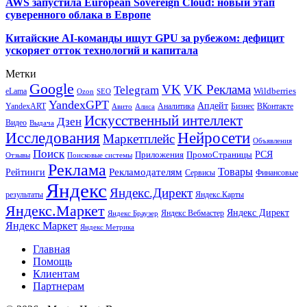
AWS запустила European Sovereign Cloud: новый этап
суверенного облака в Европе
Китайские AI-команды ищут GPU за рубежом: дефицит
ускоряет отток технологий и капитала
Метки
Google
VK
VK Реклама
Telegram
eLama
Wildberries
SEO
Ozon
YandexGPT
Апдейт
YandexART
Аналитика
Бизнес
ВКонтакте
Авито
Алиса
Искусственный интеллект
Дзен
Видео
Выдача
Исследования
Нейросети
Маркетплейс
Объявления
Поиск
РСЯ
Приложения
ПромоСтраницы
Поисковые системы
Отзывы
Реклама
Рекламодателям
Товары
Рейтинги
Сервисы
Финансовые
Яндекс
Яндекс.Директ
результаты
Яндекс.Карты
Яндекс.Маркет
Яндекс Директ
Яндекс Вебмастер
Яндекс Браузер
Яндекс Маркет
Яндекс Метрика
Главная
Помощь
Клиентам
Партнерам