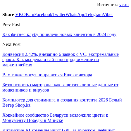
Источник:
vc.ru
Share
VK
OK.ru
Facebook
Twitter
WhatsApp
Telegram
Viber
Prev Post
Как фитнес-клубу привлечь новых клиентов в 2024 году
Next Post
Конверсия 2,42%, внезапно 6 заявок с VC, экстремальные
сроки. Как мы делали сайт про продвижение на
маркетплейсах
Вам также могут понравиться
Еще от автора
Безопасность смартфона: как защитить личные данные от
мошенников и вирусов
Компьютер для стриминга и создания контента 2026 Белый
Ветер Shop.kz
Хоккейное сообщество Беларуси возложило цветы к
Монументу Победы в Минске
Китайские AI-команды ищут GPU за рубежом: дефицит