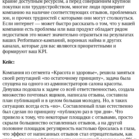
крайне доступным ресурсом, а перед совершением крупной
покупки или трудоустройством, многие люди проверяют
компанию на наличие соответствующих отзывов, проблемных
зон, и прочих трудностей с которыми они могут столкнуться.
Если интернет — может быстро рассказать о том, что у вашей
компании есть проблемы или ваш продукт обладает рядом
недостатков это может значительно отразиться на результатах
ваших Performance-кампаний, воронках найма и других
каналах, которые для вас являются приоритетными и
формируют ваш KPI.
Кейс:
Компания из сегмента «Красота и здоровье», решила заняться
своей репутацией «по остаточному принципу», задача была
спущена на одного из администраторов салона красоты.
Девушка подошла к задаче со всей ответственностью, создала
множество почтовых ящиков, написала отзывы, составила
план публикаций и в целом большая молодец. Но, в таких
ситуациях всегда есть «но». Составленный план естественно
был сделан по принципу «публикую раз в три дня». Что
привело к тому, что некоторые площадки с отзывами, просто
скрыли большинство оставленных отзывов, а на другой
половине площадок регулярность настолько бросалась в глаза,
что эффект от написанных отзывов стал отрицательным, как