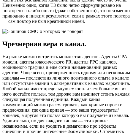
Неизменно одно, когда ТЗ было четко сформулировано на
повтор чьего-либо опыта (даже собственного) , это неизменно
приводило к низким результатам, если в рамках этого повтора
— сам повтор не был креативной идеей.
Чрезмерная вера в канал.
На рынке можно встретить множество адептов. Адепты CPA
модели, адепты классического PR, адепты PPC каналов,
мобильного трафика и еще сотни наименований разных
адептов. Чаще всего, приверженность одному или нескольким
каналам — последствия личного позитивного опыта в канале
или отсутствие знаний в альтернативных каналах маркетинга.
Любой канал имеет предельную емкость и чем больше вы из
него достаёте пользы, тем дороже вам начинает стоить каждая
следующая полученная единица. Каждый канал
коммуникаций можно рассматривать, как кривые спроса и
предложения, где одна кривая — это ваши трудозатраты/
кошелек, а другая это польза которую вы получаете из канала.
Удивительно, но для каждого канала — эти кривые
независимы, если не уходить в демагогию про эффекты
синергии и прочие интересные формулировки. Стремитесь