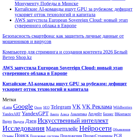
Монументу Победы в Минске
Китайские AI-команды ищут GPU за рубежом: дефицит
ускоряет отток технологий и капитала
AWS запустила European Sovereign Cloud: новый этап
суверенного облака в Европе
Безопасность смартфона: как защитить личные данные от
мошенников и вирусов
Компьютер для стриминга и создания контента 2026 Белый
Ветер Shop.kz
AWS запустила European Sovereign Cloud: новый этап
суверенного облака в Европе
Китайские AI-команды ищут GPU за рубежом: дефицит
ускоряет отток технологий и капитала
Метки
Google
VK
VK Реклама
Telegram
eLama
Wildberries
SEO
Ozon
YandexGPT
Апдейт
YandexART
Аналитика
Бизнес
ВКонтакте
Авито
Алиса
Искусственный интеллект
Дзен
Видео
Выдача
Исследования
Нейросети
Маркетплейс
Объявления
Поиск
РСЯ
Приложения
ПромоСтраницы
Поисковые системы
Отзывы