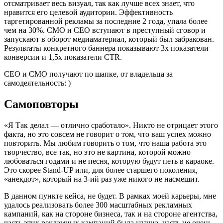
отсматривает весь визуал, так как лучше всех знает, что
нравится его целевой аудитории. Эффективность
таргетированной рекламы за последние 2 года, упала более
чем на 30%. СМО и СЕО вступают в преступный сговор и
запускают в оборот медиаматериал, который был забракован.
Результаты конкретного баннера показывают 3х показатели
конверсии и 1,5х показатели CTR.
СЕО и СМО получают по шапке, от владельца за
самодеятельность: )
Самоповторы
«Я Так делал — отлично сработало». Никто не отрицает этого
факта, но это совсем не говорит о том, что ваш успех можно
повторить. Мы любим говорить о том, что наша работа это
творчество, все так, но это не картина, которой можно
любоваться годами и не песня, которую будут петь в караоке.
Это скорее Stand-UP или, для более старшего поколения,
«анекдот», который на 3-ий раз уже никого не насмешит.
В данном пункте кейса, не будет. В рамках моей карьеры, мне
удалось реализовать более 300 масштабных рекламных
кампаний, как на стороне бизнеса, так и на стороне агентства,
часть этих рекламных кампаний была удачна, часть не очень.