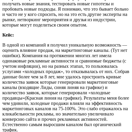
получать новые знания, тестировать новые гипотезы и
пробовать новые подходы. Я понимаю, что это бывает больно
и часто не у кого спросить, но на это есть другие эксперты на
рынке, нетворкинг мероприятия и друзья из индустрии,
которые могут поделиться своим опытом.
Кейс:
В одной из компаний я получил уникальную возможность —
оценить влияние продаж, на маркетинговые каналы. (Тут нет
ошибки). Компания на протяжении многих лет имела
одинаковые рекламные активности и сравнимые бюджеты (с
учетом инфляции), но на разных этапах, то пользовалась
услугами «холодных продаж», то отказывалась от них. Собрав
данные более чем за 8 лет, мне удалось простроить кривые
количества заявок которые генерировали маркетинговые
каналы (входящие Лиды, синяя линяя на графике) и
количество заявок, которые генерировали «холодные
продавцы»(Красная линия на графике). Результаты меня более
чем удивили, холодные продажи влияли на эффективность
маркетинговых каналов на 75-100%. Это слабо отражалось на
кликабельности рекламы, но значительно увеличивало
конверсию сайта и прочих рекламных активностей.
Естественно самым выросшим каналом был органический
трафик.