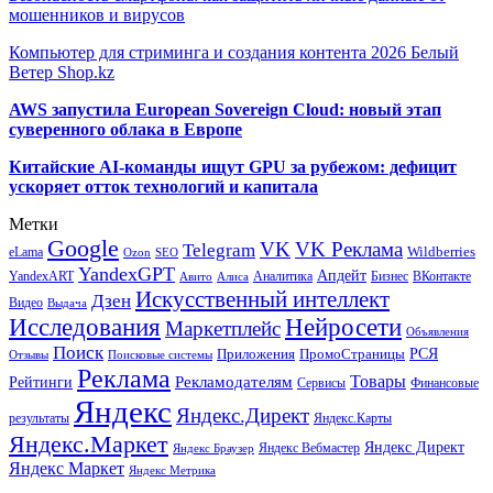
мошенников и вирусов
Компьютер для стриминга и создания контента 2026 Белый
Ветер Shop.kz
AWS запустила European Sovereign Cloud: новый этап
суверенного облака в Европе
Китайские AI-команды ищут GPU за рубежом: дефицит
ускоряет отток технологий и капитала
Метки
Google
VK
VK Реклама
Telegram
eLama
Wildberries
SEO
Ozon
YandexGPT
Апдейт
YandexART
Аналитика
Бизнес
ВКонтакте
Авито
Алиса
Искусственный интеллект
Дзен
Видео
Выдача
Исследования
Нейросети
Маркетплейс
Объявления
Поиск
РСЯ
Приложения
ПромоСтраницы
Поисковые системы
Отзывы
Реклама
Рекламодателям
Товары
Рейтинги
Сервисы
Финансовые
Яндекс
Яндекс.Директ
результаты
Яндекс.Карты
Яндекс.Маркет
Яндекс Директ
Яндекс Вебмастер
Яндекс Браузер
Яндекс Маркет
Яндекс Метрика