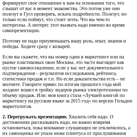
формируют свое отношение к вам на основании того, что
слышат от вас в момент знакомства. Это потом уже они
полезут в Гугл проверять, искать подробности. Полезут, но
только если поймут, что стоит лезть. Что вы чем-то
интересны. А интерес этот вызвать надо именно во время
самопрезентации.
Поэтому не надо приуменьшать вашу роль, опыт, знания и
победы. Ходите сразу с козырей.
Если вы скажете, что вы номер один в маркетинге или на
рынке пластиковых окон Москвы, это часто выглядит как
пустое самовосхваление, если у вас нет документального
подтверждения – результатов исследования, рейтинга,
статистики продаж и т.п. Но если доказательства есть – не
молчите. Говорите прямо: по итогам прошлого года мой
холдинг вошел в тройку лидеров рынка электротехники по
объему продаж. Или: моя книга стала «Лучшей книгой по
маркетингу на русском языке за 2015 год» по версии Гильдии
маркетологов.
2. Перегружать презентацию.
Хвалить себя надо. О
достижениях рассказывать надо, но важно вовремя
остановиться, пока внимание слушающих не отключилось, а
их самооценка не упала ниже плинтуса от прослушивания