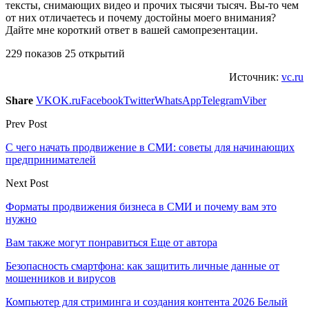
тексты, снимающих видео и прочих тысячи тысяч. Вы-то чем
от них отличаетесь и почему достойны моего внимания?
Дайте мне короткий ответ в вашей самопрезентации.
229 показов 25 открытий
Источник:
vc.ru
Share
VK
OK.ru
Facebook
Twitter
WhatsApp
Telegram
Viber
Prev Post
С чего начать продвижение в СМИ: советы для начинающих
предпринимателей
Next Post
Форматы продвижения бизнеса в СМИ и почему вам это
нужно
Вам также могут понравиться
Еще от автора
Безопасность смартфона: как защитить личные данные от
мошенников и вирусов
Компьютер для стриминга и создания контента 2026 Белый