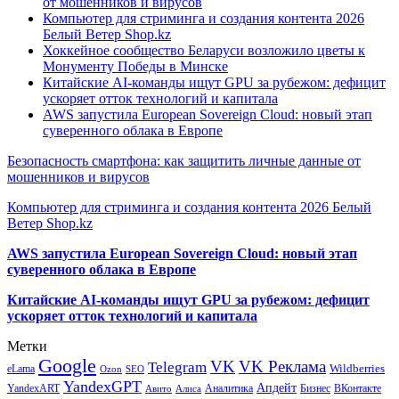
от мошенников и вирусов
Компьютер для стриминга и создания контента 2026
Белый Ветер Shop.kz
Хоккейное сообщество Беларуси возложило цветы к
Монументу Победы в Минске
Китайские AI-команды ищут GPU за рубежом: дефицит
ускоряет отток технологий и капитала
AWS запустила European Sovereign Cloud: новый этап
суверенного облака в Европе
Безопасность смартфона: как защитить личные данные от
мошенников и вирусов
Компьютер для стриминга и создания контента 2026 Белый
Ветер Shop.kz
AWS запустила European Sovereign Cloud: новый этап
суверенного облака в Европе
Китайские AI-команды ищут GPU за рубежом: дефицит
ускоряет отток технологий и капитала
Метки
Google
VK
VK Реклама
Telegram
eLama
Wildberries
SEO
Ozon
YandexGPT
Апдейт
YandexART
Аналитика
Бизнес
ВКонтакте
Авито
Алиса