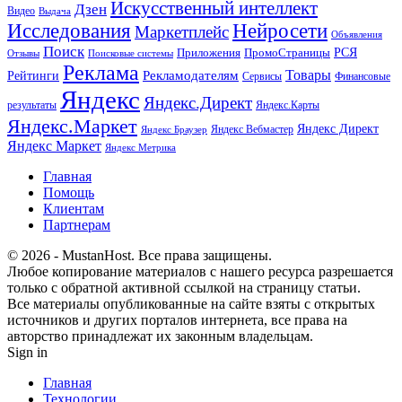
Искусственный интеллект
Дзен
Видео
Выдача
Исследования
Нейросети
Маркетплейс
Объявления
Поиск
РСЯ
Приложения
ПромоСтраницы
Поисковые системы
Отзывы
Реклама
Рекламодателям
Товары
Рейтинги
Сервисы
Финансовые
Яндекс
Яндекс.Директ
результаты
Яндекс.Карты
Яндекс.Маркет
Яндекс Директ
Яндекс Вебмастер
Яндекс Браузер
Яндекс Маркет
Яндекс Метрика
Главная
Помощь
Клиентам
Партнерам
© 2026 - MustanHost. Все права защищены.
Любое копирование материалов с нашего ресурса разрешается
только с обратной активной ссылкой на страницу статьи.
Все материалы опубликованные на сайте взяты с открытых
источников и других порталов интернета, все права на
авторство принадлежат их законным владельцам.
Sign in
Главная
Технологии