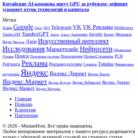
Китайские AI-команды ищут GPU за рубежом: дефицит
ускоряет отток технологий и капитала
Метки
Google
VK
VK Реклама
Telegram
eLama
Wildberries
SEO
Ozon
YandexGPT
Апдейт
YandexART
Аналитика
Бизнес
ВКонтакте
Авито
Алиса
Искусственный интеллект
Дзен
Видео
Выдача
Исследования
Нейросети
Маркетплейс
Объявления
Поиск
РСЯ
Приложения
ПромоСтраницы
Поисковые системы
Отзывы
Реклама
Рекламодателям
Товары
Рейтинги
Сервисы
Финансовые
Яндекс
Яндекс.Директ
результаты
Яндекс.Карты
Яндекс.Маркет
Яндекс Директ
Яндекс Вебмастер
Яндекс Браузер
Яндекс Маркет
Яндекс Метрика
Главная
Помощь
Клиентам
Партнерам
© 2026 - MustanHost. Все права защищены.
Любое копирование материалов с нашего ресурса разрешается
только с обратной активной ссылкой на страницу статьи.