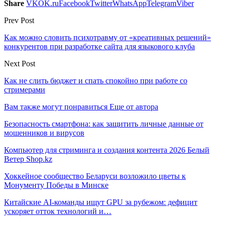
Share
VK
OK.ru
Facebook
Twitter
WhatsApp
Telegram
Viber
Prev Post
Как можно словить психотравму от «креативных решений»
конкурентов при разработке сайта для языкового клуба
Next Post
Как не слить бюджет и спать спокойно при работе со
стримерами
Вам также могут понравиться
Еще от автора
Безопасность смартфона: как защитить личные данные от
мошенников и вирусов
Компьютер для стриминга и создания контента 2026 Белый
Ветер Shop.kz
Хоккейное сообщество Беларуси возложило цветы к
Монументу Победы в Минске
Китайские AI-команды ищут GPU за рубежом: дефицит
ускоряет отток технологий и…