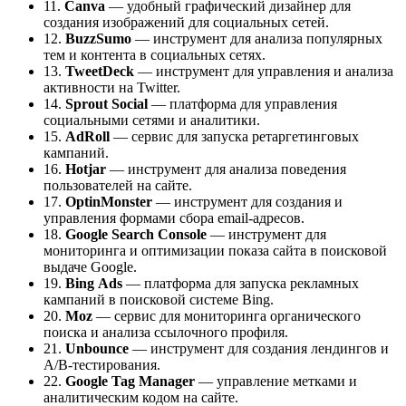
11.
Canva
— удобный графический дизайнер для
создания изображений для социальных сетей.
12.
BuzzSumo
— инструмент для анализа популярных
тем и контента в социальных сетях.
13.
TweetDeck
— инструмент для управления и анализа
активности на Twitter.
14.
Sprout
Social
— платформа для управления
социальными сетями и аналитики.
15.
AdRoll
— сервис для запуска ретаргетинговых
кампаний.
16.
Hotjar
— инструмент для анализа поведения
пользователей на сайте.
17.
OptinMonster
— инструмент для создания и
управления формами сбора email-адресов.
18.
Google
Search
Console
— инструмент для
мониторинга и оптимизации показа сайта в поисковой
выдаче Google.
19.
Bing
Ads
— платформа для запуска рекламных
кампаний в поисковой системе Bing.
20.
Moz
— сервис для мониторинга органического
поиска и анализа ссылочного профиля.
21.
Unbounce
— инструмент для создания лендингов и
A/B-тестирования.
22.
Google
Tag Manager
— управление метками и
аналитическим кодом на сайте.