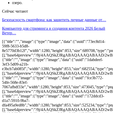
озеро.
Сейчас читают
Безопасность смартфона: как защитить личные данные от…
Компьютер для стриминга и создания контента 2026 Белый
Ветер…
[{"title":"","image":{"type":"image","data":{"uuid":"73ec8d14-
59f8-5633-b5d8-
8e5770d3b12f","width":1280,"height":853,"size":689708,"type":"png
[],"base64preview":"/9j/4AAQSkZJRgABAQAAAQA
{"title":"","image":{"type":"image","data":{"uuid":"1dabdeef-
3ef3-5d09-a21b-
e3bcb7ab085f","width":1280,"height":853,"size":682554,"type":"png
[],"base64preview":"/9j/4AAQSkZJRgABAQAAAQA
{"title":"","image":{"type":"image","data":{"uuid":"fce3b772-
54fe-568e-83ef-
7067afbdf33e","width":1280,"height":853,"size":473045,"type":"png
[],"base64preview":"/9j/4AAQSkZJRgABAQAAAQA
{"title":"","image":{"type":"image","data":{"uuid":"172ddcd3-
d1a7-5910-9ba7-
dfa495a9ed8b","width":1280,"height":853,"size":525234,"type":"png
[],"base64preview":"/9j/4AAQSkZJRgABAQAAAQAB