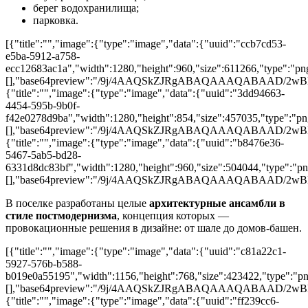
берег водохранилища;
парковка.
[{"title":"","image":{"type":"image","data":{"uuid":"ccb7cd53-
e5ba-5912-a758-
ecc12683ac1a","width":1280,"height":960,"size":611266,"type":"png
[],"base64preview":"/9j/4AAQSkZJRgABAQAAAQA
{"title":"","image":{"type":"image","data":{"uuid":"3dd94663-
4454-595b-9b0f-
f42e0278d9ba","width":1280,"height":854,"size":457035,"type":"png
[],"base64preview":"/9j/4AAQSkZJRgABAQAAAQA
{"title":"","image":{"type":"image","data":{"uuid":"b8476e36-
5467-5ab5-bd28-
6331d8dc83bf","width":1280,"height":960,"size":504044,"type":"png
[],"base64preview":"/9j/4AAQSkZJRgABAQAAAQA
В поселке разработаны целые
архитектурные ансамбли в
стиле постмодернизма
, концепция которых ―
провокационные решения в дизайне: от шале до домов-башен.
[{"title":"","image":{"type":"image","data":{"uuid":"c81a22c1-
5927-576b-b588-
b019e0a55195","width":1156,"height":768,"size":423422,"type":"png
[],"base64preview":"/9j/4AAQSkZJRgABAQAAAQA
{"title":"","image":{"type":"image","data":{"uuid":"ff239cc6-