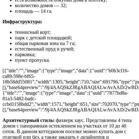
количество домов ― 32;
площадь ― 14 га.
Инфраструктура:
теннисный корт;
парк с детской площадкой;
общая парковая зона на 7 га;
естественный пруд и ручей;
парковка;
пункт пропуска.
[{"title":"","image":{"type":"image","data":{"uuid":"b0b3cf16-
ca89-598e-bf65-
18b58dd55081","width":1305,"height":710,"size":691796,"type":"png
[],"base64preview":"/9j/4AAQSkZJRgABAQIALwAv
{"title":"","image":{"type":"image","data":{"uuid":"7877bd8a-
81a3-5482-badc-
ccbd1158bdd2","width":1571,"height":651,"size":702070,"type":"png
[],"base64preview":"/9j/4AAQSkZJRgABAQIALwAv
Архитектурный стиль:
фахверк хаус. Представлены 4 типа
домов с панорамным остеклением на участках от 10 до 40
соток. В данном коттеджном поселке можно купить дом с
отделкой или без, а также заказать у дизайнеров и