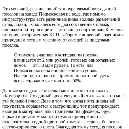
Это молодой, развивающийся и охраняемый коттеджный
поселок на западе Подмосковья на воде, где помимо
инфраструктуры есть различные виды водных развлечений:
сапы, лодки, яхты. Здесь есть два собственных пляжа,
площадки на территории ― детские и спортивные. Камерная
история, отгороженная КПП, забором с видеонаблюдением и
природным лесным массивом от соседей за пределами
поселка.
Стоимость участков в коттеджном поселке
начинается от 2 млн рублей, готовых одноэтажных
домов ― от 5.3 млн рублей. То есть, для
Подмосковья цена вполне себе доступная.
Наверное, это одна из причин, по которой здесь
все распродано уже почти на 90%.
Данные коттеджные поселки можно отнести к классу
«Комфорт+». Их единый архитектурный стиль ― как по мне,
это большой плюс. Дело в том, что когда потенциальный
покупатель обращается к застройщику, тот предупреждает:
выбирать материалы для строительства (фахверк, брус,
каркас) и дизайн можно, но нужно придерживаться
исключительно одной цветовой гаммы ― серого, белого и
светло-коричневого цвета. Благодаря этому сегодня поселок