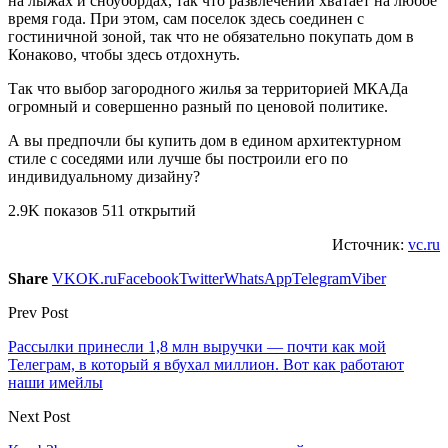
на лыжах и сноубордах, так что развлечений хватает на любое
время года. При этом, сам поселок здесь соединен с
гостиничной зоной, так что не обязательно покупать дом в
Конаково, чтобы здесь отдохнуть.
Так что выбор загородного жилья за территорией МКАДа
огромный и совершенно разный по ценовой политике.
А вы предпочли бы купить дом в едином архитектурном
стиле с соседями или лучше бы построили его по
индивидуальному дизайну?
2.9K показов 511 открытий
Источник:
vc.ru
Share
VK
OK.ru
Facebook
Twitter
WhatsApp
Telegram
Viber
Prev Post
Рассылки принесли 1,8 млн выручки — почти как мой
Телеграм, в который я вбухал миллион. Вот как работают
наши имейлы
Next Post