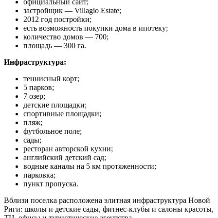
официальный сайт;
застройщик ― Villagio Estate;
2012 год постройки;
есть возможность покупки дома в ипотеку;
количество домов ― 700;
площадь ― 300 га.
Инфраструктура:
теннисный корт;
5 парков;
7 озер;
детские площадки;
спортивные площадки;
пляж;
футбольное поле;
сады;
ресторан авторской кухни;
английский детский сад;
водные каналы на 5 км протяженности;
парковка;
пункт пропуска.
Вблизи поселка расположена элитная инфраструктура Новой
Риги: школы и детские сады, фитнес-клубы и салоны красоты,
ТЦ, офисы и туристические агентства.