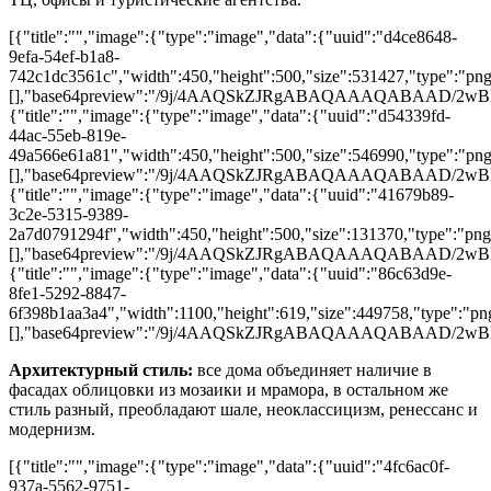
[{"title":"","image":{"type":"image","data":{"uuid":"d4ce8648-
9efa-54ef-b1a8-
742c1dc3561c","width":450,"height":500,"size":531427,"type":"png"
[],"base64preview":"/9j/4AAQSkZJRgABAQAAAQAB
{"title":"","image":{"type":"image","data":{"uuid":"d54339fd-
44ac-55eb-819e-
49a566e61a81","width":450,"height":500,"size":546990,"type":"png"
[],"base64preview":"/9j/4AAQSkZJRgABAQAAAQAB
{"title":"","image":{"type":"image","data":{"uuid":"41679b89-
3c2e-5315-9389-
2a7d0791294f","width":450,"height":500,"size":131370,"type":"png"
[],"base64preview":"/9j/4AAQSkZJRgABAQAAAQA
{"title":"","image":{"type":"image","data":{"uuid":"86c63d9e-
8fe1-5292-8847-
6f398b1aa3a4","width":1100,"height":619,"size":449758,"type":"png
[],"base64preview":"/9j/4AAQSkZJRgABAQAAAQAB
Архитектурный стиль:
все дома объединяет наличие в
фасадах облицовки из мозаики и мрамора, в остальном же
стиль разный, преобладают шале, неоклассицизм, ренессанс и
модернизм.
[{"title":"","image":{"type":"image","data":{"uuid":"4fc6ac0f-
937a-5562-9751-