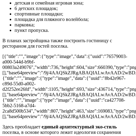
детская и семейная игровая зона;
6 детских площадок;
спортивные площадки;
площадка для пляжного волейбола;
парковка;
пункт пропуска.
В планах застройщика также построить гостиницу с
рестораном для гостей поселка.
[{"title":"","image":{"type":"image","data":{"uuid":"76579003-
a000-544d-b9bf-
00803a249076","width":736,"height":604,"size":660390,"type":"png"
[],"base64preview":"/9j/4AAQSkZJRgABAQIALwAv
{"title":"","image":{"type":"image","data":{"uuid":"8b42e967-
c89d-55d0-a002-
d2f252ee26fd","width":1105,"height":693,"size":436714,"type":"png"
[],"base64preview":"/9j/4AAQSkZJRgABAQIALwAv
{"title":"","image":{"type":"image","data":{"uuid":"ca427708-
5bb2-5168-a7d4-
2ca8d500b534","width":807,"height":463,"size":169083,"type":"png"
[],"base64preview":"/9j/4AAQSkZJRgABAQIALwA
Здесь преобладает
единый архитектурный эко-стиль
поселка, в основе которого лежит идеология сохранения