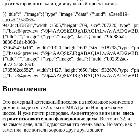
архитекторов поселка индивидуальный проект жилья.
[{"title":"","image":{"type":"image","data":{"uuid":"a5aee819-
aacc-5f19-8065-
94a04cf35858","width":1505,"height":709,"size":707220,"type":"png
[],"base64preview":"/9j/4AAQSkZJRgABAQIALwAv
{"title":"","image":{"type":"image","data":{"uuid":"9fd886a5-
8836-51da-b368-
33f645479a16","width":1320,"height":692,"size":518798,"type":"png
[],"base64preview":"/9j/4AAQSkZJRgABAQIALwAv
{"title":"","image":{"type":"image","data":{"uuid":"b92392ad-
5672-5a68-8ac0-
1735f62cd552","width":1427,"height":650,"size":532676,"type":"png
[],"base64preview":"/9j/4AAQSkZJRgABAQIALwAv
Впечатления
Это камерный коттеджныйпоселок на небольшое количество
домов находится в 32-х км от МКАДа по Новорижскому
шоссе. И уже почти распродан. Акцентирую внимание:
здесь
строят исключительно фахверковые дома.
Всего их 32, и,
на самом деле, для Подмосковья это очень мало. Но зато, как я
заметила, все жители хорошо друг друга знают.