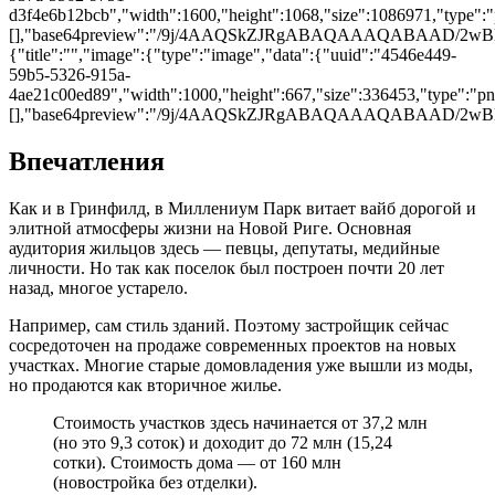
d3f4e6b12bcb","width":1600,"height":1068,"size":1086971,"type":"p
[],"base64preview":"/9j/4AAQSkZJRgABAQAAAQAB
{"title":"","image":{"type":"image","data":{"uuid":"4546e449-
59b5-5326-915a-
4ae21c00ed89","width":1000,"height":667,"size":336453,"type":"png
[],"base64preview":"/9j/4AAQSkZJRgABAQAAAQAB
Впечатления
Как и в Гринфилд, в Миллениум Парк витает вайб дорогой и
элитной атмосферы жизни на Новой Риге. Основная
аудитория жильцов здесь ― певцы, депутаты, медийные
личности. Но так как поселок был построен почти 20 лет
назад, многое устарело.
Например, сам стиль зданий. Поэтому застройщик сейчас
сосредоточен на продаже современных проектов на новых
участках. Многие старые домовладения уже вышли из моды,
но продаются как вторичное жилье.
Стоимость участков здесь начинается от 37,2 млн
(но это 9,3 соток) и доходит до 72 млн (15,24
сотки). Стоимость дома ― от 160 млн
(новостройка без отделки).