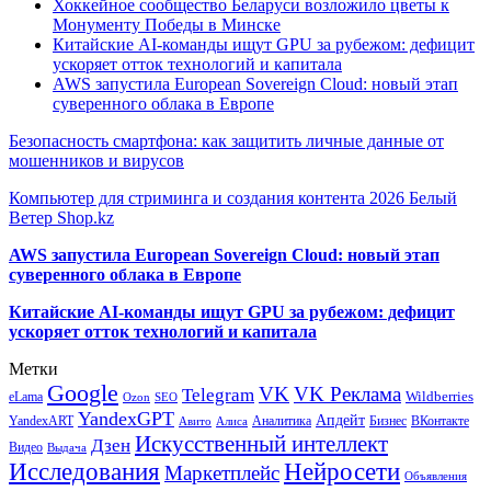
Хоккейное сообщество Беларуси возложило цветы к
Монументу Победы в Минске
Китайские AI-команды ищут GPU за рубежом: дефицит
ускоряет отток технологий и капитала
AWS запустила European Sovereign Cloud: новый этап
суверенного облака в Европе
Безопасность смартфона: как защитить личные данные от
мошенников и вирусов
Компьютер для стриминга и создания контента 2026 Белый
Ветер Shop.kz
AWS запустила European Sovereign Cloud: новый этап
суверенного облака в Европе
Китайские AI-команды ищут GPU за рубежом: дефицит
ускоряет отток технологий и капитала
Метки
Google
VK
VK Реклама
Telegram
eLama
Wildberries
SEO
Ozon
YandexGPT
Апдейт
YandexART
Аналитика
Бизнес
ВКонтакте
Авито
Алиса
Искусственный интеллект
Дзен
Видео
Выдача
Исследования
Нейросети
Маркетплейс
Объявления