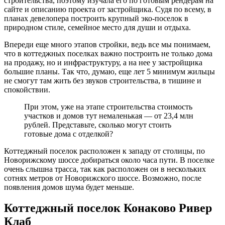
строительства, поэтому изучала его по готовым рендерам на
сайте и описанию проекта от застройщика. Судя по всему, в
планах девелопера построить крупный эко-поселок в
природном стиле, семейное место для души и отдыха.
Впереди еще много этапов стройки, ведь все мы понимаем,
что в коттеджных поселках важно построить не только дома
на продажу, но и инфраструктуру, а на нее у застройщика
большие планы. Так что, думаю, еще лет 5 минимум жильцы
не смогут там жить без звуков строительства, в тишине и
спокойствии.
При этом, уже на этапе строительства стоимость
участков и домов тут немаленькая ― от 23,4 млн
рублей. Представьте, сколько могут стоить
готовые дома с отделкой?
Коттеджный поселок расположен к западу от столицы, по
Новорижскому шоссе добираться около часа пути. В поселке
очень слышна трасса, так как расположен он в нескольких
сотнях метров от Новорижского шоссе. Возможно, после
появления домов шума будет меньше.
Коттеджный поселок Конаково Ривер
Клаб