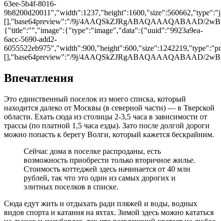
63ee-5b4f-8016-
9b8200d20011","width":1237,"height":1600,"size":560662,"type":"jp
[],"base64preview":"/9j/4AAQSkZJRgABAQAAAQAB
{"title":"","image":{"type":"image","data":{"uuid":"9923a9ea-
6acc-5690-add2-
6055522eb975","width":900,"height":600,"size":1242219,"type":"png
[],"base64preview":"/9j/4AAQSkZJRgABAQAAAQA
Впечатления
Это единственный поселок из моего списка, который
находится далеко от Москвы (в северной части) ― в Тверской
области. Ехать сюда из столицы 2-3,5 часа в зависимости от
трассы (по платной 1,5 часа езды). Зато после долгой дороги
можно попасть к берегу Волги, который кажется бескрайним.
Сейчас дома в поселке распроданы, есть
возможность приобрести только вторичное жилье.
Стоимость коттеджей здесь начинается от 40 млн
рублей, так что это один из самых дорогих и
элитных поселков в списке.
Сюда едут жить и отдыхать ради пляжей и воды, водных
видов спорта и катания на яхтах. Зимой здесь можно кататься