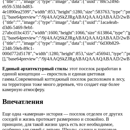
{"title":"","image":{"type":"image","data":{"uuid":"88c5249d-
eb59-53fd-bd83-
4e1890ea2599","width":853,"height":1280,"size":583763,"type":"png
[],"base64preview":"/9j/4AAQSkZJRgABAQAAAQAB
{"title":"","image":{"type":"image","data":{"uuid":"1aca4eab-
d3d6-5469-9ebf-
27abcd1bc435","width":1600,"height":1066,"size":613864,"type":"jp
[],"base64preview":"/9j/4AAQSkZJRgABAQAAAQAB
{"title":"","image":{"type":"image","data":{"uuid":"6d30b829-
2348-59eb-89c1-
000d772d5178","width":1280,"height":853,"size":456941,"type":"png
[],"base64preview":"/9j/4AAQSkZJRgABAQAAAQA
Единый архитектурный стиль:
этот поселок разработан в
единой концепции ― евростиль и единая цветовая
гамма.Современный коттеджный поселок расположен в лесу,
на территории тоже много деревьев, что создает еще более
камерную атмосферу.
Впечатления
Еще одна «камерная» история ― поселок отделен от других
соседей и жизнь протекает размеренно и спокойно. В
принципе, для такой жизни здесь есть все необходимое,
особенно для семей с детьми. Школы, садики и торговые