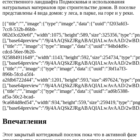
естественного ландшафта Подмосковья и использования
натуральных материалов при строительстве домов. В поселке
представлены 4 вида домов: у леса, в парке, на горе и у реки.
[{"title":"","image":{"type":"image","data":{"uuid":"f203afd3-
7cc8-532b-86bb-
082d3cd20e6f","width":1075,"height":589,"size":325356,"type":"png
[],"base64preview":"/9j/4AAQSkZJRgABAQIALwAv
{"title":"","image":{"type":"image","data":{"uuid":"94bd4d9c-
cdcd-56ee-9b20-
925884911649","width":1143,"height":592,"size":254734,"type":"png
[],"base64preview":"/9j/4AAQSkZJRgABAQIALwA
{"title":"","image":{"type":"image","data":{"uuid":"3bf1a7f3-
896b-5fcd-a5f4-
a2fdb6722d44","width":1201,"height":593,"size":497624,"type":"png
[],"base64preview":"/9j/4AAQSkZJRgABAQIALwAv
{"title":"","image":{"type":"image","data":{"uuid":"ad6b5388-
af5a-50c2-bcad-
9ca684d8ed54","width":934,"height":559,"size":259419,"type":"png"
[],"base64preview":"/9j/4AAQSkZJRgABAQIALwA
Впечатления
Этот закрытый коттеджный поселок пока что в активной фазе