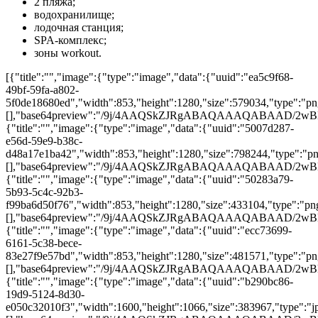
2 пляжа;
водохранилище;
лодочная станция;
SPA-комплекс;
зоны workout.
[{"title":"","image":{"type":"image","data":{"uuid":"ea5c9f68-
49bf-59fa-a802-
5f0de18680ed","width":853,"height":1280,"size":579034,"type":"png
[],"base64preview":"/9j/4AAQSkZJRgABAQAAAQAB
{"title":"","image":{"type":"image","data":{"uuid":"5007d287-
e56d-59e9-b38c-
d48a17e1ba42","width":853,"height":1280,"size":798244,"type":"png
[],"base64preview":"/9j/4AAQSkZJRgABAQAAAQA
{"title":"","image":{"type":"image","data":{"uuid":"50283a79-
5b93-5c4c-92b3-
f99ba6d50f76","width":853,"height":1280,"size":433104,"type":"png"
[],"base64preview":"/9j/4AAQSkZJRgABAQAAAQAB
{"title":"","image":{"type":"image","data":{"uuid":"ecc73699-
6161-5c38-bece-
83e27f9e57bd","width":853,"height":1280,"size":481571,"type":"png"
[],"base64preview":"/9j/4AAQSkZJRgABAQAAAQA
{"title":"","image":{"type":"image","data":{"uuid":"b290bc86-
19d9-5124-8d30-
e050c32010f3","width":1600,"height":1066,"size":383967,"type":"jpg