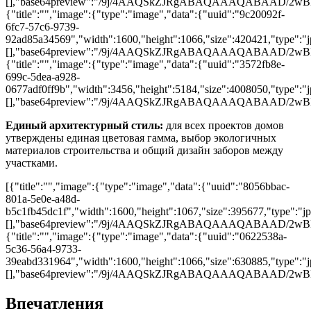
[],"base64preview":"/9j/4AAQSkZJRgABAQAAAQAB
{"title":"","image":{"type":"image","data":{"uuid":"9c20092f-
6fc7-57c6-9739-
92ad85a34569","width":1600,"height":1066,"size":420421,"type":"jp
[],"base64preview":"/9j/4AAQSkZJRgABAQAAAQAB
{"title":"","image":{"type":"image","data":{"uuid":"3572fb8e-
699c-5dea-a928-
0677adf0ff9b","width":3456,"height":5184,"size":4008050,"type":"jp
[],"base64preview":"/9j/4AAQSkZJRgABAQAAAQABA
Единый архитектурный стиль:
для всех проектов домов
утверждены единая цветовая гамма, выбор экологичных
материалов строительства и общий дизайн заборов между
участками.
[{"title":"","image":{"type":"image","data":{"uuid":"8056bbac-
801a-5e0e-a48d-
b5c1fb45dc1f","width":1600,"height":1067,"size":395677,"type":"jpg
[],"base64preview":"/9j/4AAQSkZJRgABAQAAAQABA
{"title":"","image":{"type":"image","data":{"uuid":"0622538a-
5c36-56a4-9733-
39eabd331964","width":1600,"height":1066,"size":630885,"type":"jp
[],"base64preview":"/9j/4AAQSkZJRgABAQAAAQAB
Впечатления