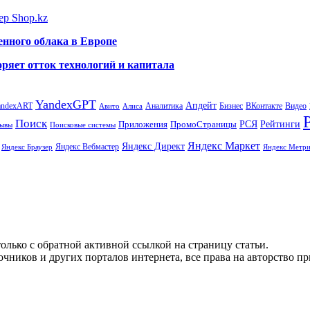
ер Shop.kz
енного облака в Европе
ряет отток технологий и капитала
YandexGPT
Апдейт
andexART
Аналитика
Бизнес
ВКонтакте
Видео
Авито
Алиса
Поиск
РСЯ
Рейтинги
Приложения
ПромоСтраницы
Поисковые системы
ывы
Яндекс Маркет
Яндекс Директ
Яндекс Вебмастер
Яндекс Браузер
Яндекс Метри
олько с обратной активной ссылкой на страницу статьи.
чников и других порталов интернета, все права на авторство п