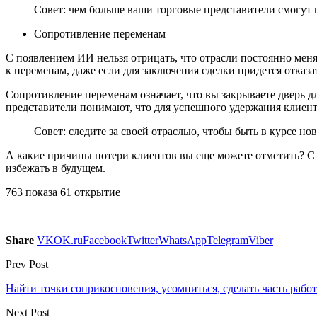
Совет: чем больше ваши торговые представители смогут 
Сопротивление переменам
С появлением ИИ нельзя отрицать, что отрасли постоянно мен
к переменам, даже если для заключения сделки придется отказать
Сопротивление переменам означает, что вы закрываете дверь д
представители понимают, что для успешного удержания клиент
Совет: следите за своей отраслью, чтобы быть в курсе но
А какие причины потери клиентов вы еще можете отметить? С 
избежать в будущем.
763 показа 61 открытие
Share
VK
OK.ru
Facebook
Twitter
WhatsApp
Telegram
Viber
Prev Post
Найти точки соприкосновения, усомниться, сделать часть рабо
Next Post