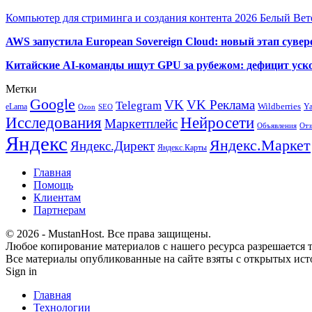
Компьютер для стриминга и создания контента 2026 Белый Вет
AWS запустила European Sovereign Cloud: новый этап сувер
Китайские AI-команды ищут GPU за рубежом: дефицит уско
Метки
Google
VK
VK Реклама
Telegram
eLama
Wildberries
Y
SEO
Ozon
Исследования
Нейросети
Маркетплейс
Объявления
Отз
Яндекс
Яндекс.Маркет
Яндекс.Директ
Яндекс.Карты
Главная
Помощь
Клиентам
Партнерам
© 2026 - MustanHost. Все права защищены.
Любое копирование материалов с нашего ресурса разрешается т
Все материалы опубликованные на сайте взяты с открытых исто
Sign in
Главная
Технологии