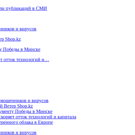
 или публикаций в СМИ
нников и вирусов
ер Shop.kz
ту Победы в Минске
ет отток технологий и…
т мошенников и вирусов
й Ветер Shop.kz
нументу Победы в Минске
коряет отток технологий и капитала
еренного облака в Европе
нников и вирусов