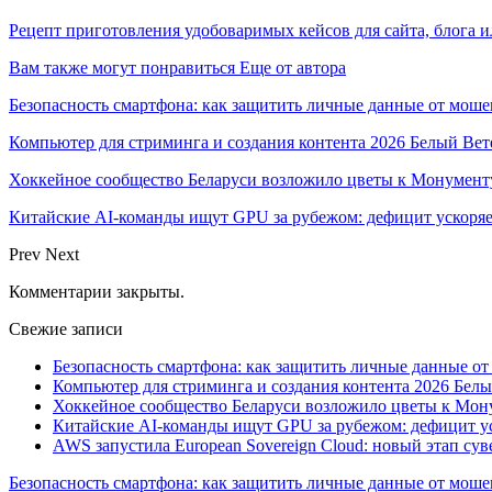
Рецепт приготовления удобоваримых кейсов для сайта, блога
Вам также могут понравиться
Еще от автора
Безопасность смартфона: как защитить личные данные от моше
Компьютер для стриминга и создания контента 2026 Белый Вет
Хоккейное сообщество Беларуси возложило цветы к Монумен
Китайские AI-команды ищут GPU за рубежом: дефицит ускоря
Prev
Next
Комментарии закрыты.
Свежие записи
Безопасность смартфона: как защитить личные данные о
Компьютер для стриминга и создания контента 2026 Белы
Хоккейное сообщество Беларуси возложило цветы к Мо
Китайские AI-команды ищут GPU за рубежом: дефицит ус
AWS запустила European Sovereign Cloud: новый этап сув
Безопасность смартфона: как защитить личные данные от моше