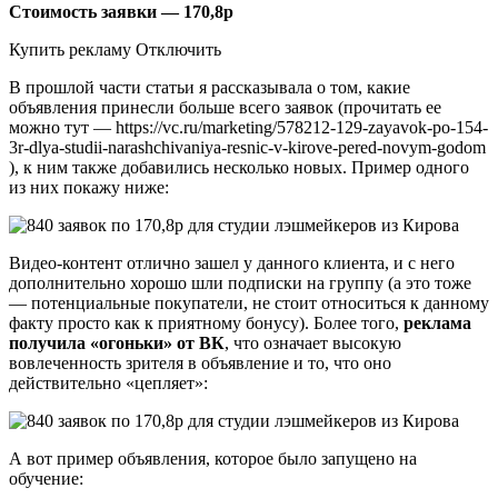
Стоимость заявки — 170,8р
Купить рекламу Отключить
В прошлой части статьи я рассказывала о том, какие
объявления принесли больше всего заявок (прочитать ее
можно тут — https://vc.ru/marketing/578212-129-zayavok-po-154-
3r-dlya-studii-narashchivaniya-resnic-v-kirove-pered-novym-godom
), к ним также добавились несколько новых. Пример одного
из них покажу ниже:
Видео-контент отлично зашел у данного клиента, и с него
дополнительно хорошо шли подписки на группу (а это тоже
— потенциальные покупатели, не стоит относиться к данному
факту просто как к приятному бонусу). Более того,
реклама
получила «огоньки» от ВК
, что означает высокую
вовлеченность зрителя в объявление и то, что оно
действительно «цепляет»:
А вот пример объявления, которое было запущено на
обучение: