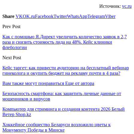
Источник:
vc.ru
Share
VK
OK.ru
Facebook
Twitter
WhatsApp
Telegram
Viber
Prev Post
Как с помощью Я.Директ увеличить количество заявок в 2,7
раза и снизить стоимость лида на 48%. Кейс клиники
флебологии
Next Post
Кейс таргет: как привести аудиторию на бесплатный вебинар
гинеколога и окупить бюджет на рекламу почти в 4 раза?
Вам также могут понравиться
Еще от автора
Безопасность смартфона: как защитить личные данные от
мошенников и вирусов
Компьютер для стриминга и создания контента 2026 Белый
Ветер Shop.kz
Хоккейное сообщество Беларуси возложило цветы к
Монументу Победы в Минске