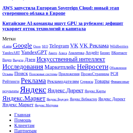
AWS запустила European Sovereign Cloud: новый этап
суверенного облака в Европе
Китайские AI-команды ищут GPU за рубежом: дефицит
ускоряет отток технологий и капитала
Метки
Google
VK
VK Реклама
Telegram
eLama
Wildberries
SEO
Ozon
YandexGPT
Апдейт
YandexART
Аналитика
Бизнес
ВКонтакте
Авито
Алиса
Искусственный интеллект
Дзен
Видео
Выдача
Исследования
Нейросети
Маркетплейс
Объявления
Поиск
РСЯ
Приложения
ПромоСтраницы
Поисковые системы
Отзывы
Реклама
Рекламодателям
Товары
Рейтинги
Сервисы
Финансовые
Яндекс
Яндекс.Директ
результаты
Яндекс.Карты
Яндекс.Маркет
Яндекс Директ
Яндекс Вебмастер
Яндекс Браузер
Яндекс Маркет
Яндекс Метрика
Главная
Помощь
Клиентам
Партнерам