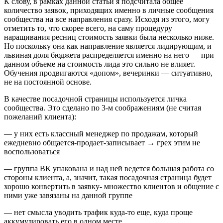
К слову, в рамках данной статьи я подсчитала общее
количество заявок, приходящих именно в личные сообщения
сообщества на все направления сразу. Исходя из этого, могу
отметить то, что скорее всего, на саму процедуру
наращивания ресниц стоимость заявки была несколько ниже.
Но поскольку она как направление является лидирующим, и
львиная доля бюджета распределяется именно на него — при
данном объеме на стоимость лида это сильно не влияет.
Обучения продвигаются «допом», вечеринки — ситуативно,
не на постоянной основе.
В качестве посадочной страницы используется личка
сообщества. Это сделано по 3-м соображениям (не считая
пожеланий клиента):
— у них есть классный менеджер по продажам, который
ежедневно общается-продает-записывает → грех этим не
воспользоваться
— группа ВК упакована и над ней ведется большая работа со
стороны клиента, а, значит, такая посадочная страница будет
хорошо конвертить в заявку- множество клиентов и общение с
ними уже завязаны на данной группе
— нет смысла уводить трафик куда-то еще, куда проще
аккумулировать его в одном месте