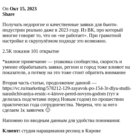
On
Окт 15, 2023
Share
Получать недорогие и качественные заявки для бьюти-
индустрии реально даже в 2023 году. Из ВК, про который
многие говорят то, что он «не работает». При грамотной
настройке и скрупулёзном подходе это возможно.
2.5K показов 101 открытие
*важное примечание — упаковка сообщества, скорость и
умение обрабатывать заявки, регион и город тоже влияют на
показатели, а потмоу на это тоже стоит обратить внимание
Вторая часть статьи, продолжение данной —
https://vc.ru/marketing/578212-129-zayavok-po-154-3r-dlya-studii-
narashchivaniya-resnic-v-kirove-pered-novym-godom (тут я
делилась подсчетами перед Новым годом) по прошествии
практически года сотрудничества. Уверена, что за него
сделаем 1к заявочек 🙂
Напомню по вводным данным для удобства понимания:
Клиент:
студия наращивания ресниц в Кирове