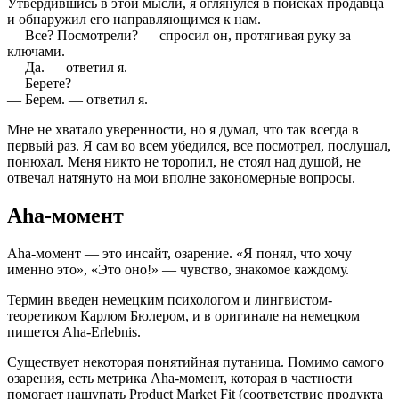
Утвердившись в этой мысли, я оглянулся в поисках продавца
и обнаружил его направляющимся к нам.
— Все? Посмотрели? — спросил он, протягивая руку за
ключами.
— Да. — ответил я.
— Берете?
— Берем. — ответил я.
Мне не хватало уверенности, но я думал, что так всегда в
первый раз. Я сам во всем убедился, все посмотрел, послушал,
понюхал. Меня никто не торопил, не стоял над душой, не
отвечал натянуто на мои вполне закономерные вопросы.
Aha-момент
Aha-момент — это инсайт, озарение. «Я понял, что хочу
именно это», «Это оно!» — чувство, знакомое каждому.
Термин введен немецким психологом и лингвистом-
теоретиком Карлом Бюлером, и в оригинале на немецком
пишется Aha-Erlebnis.
Существует некоторая понятийная путаница. Помимо самого
озарения, есть метрика Aha-момент, которая в частности
помогает нащупать Product Market Fit (соответствие продукта