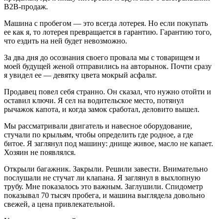
B2B-продаж.
Машина с пробегом — это всегда лотерея. Но если покупать
ее как я, то лотерея превращается в гарантию. Гарантию того,
что ездить на ней будет невозможно.
За два дня до осознания своего провала мы с товарищем и
моей будущей женой отправились на авторынок. Почти сразу
я увидел ее — девятку цвета мокрый асфальт.
Продавец повел себя странно. Он сказал, что нужно отойти и
оставил ключи. Я сел на водительское место, потянул
рычажок капота, и когда замок сработал, деловито вышел.
Мы рассматривали двигатель и навесное оборудование,
стучали по крыльям, чтобы определить где родное, а где
битое. Я заглянул под машину: днище живое, масло не капает.
Хозяин не появлялся.
Открыли багажник. Закрыли. Решили завести. Внимательно
послушали не стучат ли клапана. Я заглянул в выхлопную
трубу. Мне показалось это важным. Заглушили. Спидометр
показывал 70 тысяч пробега, и машина выглядела довольно
свежей, а цена привлекательной.