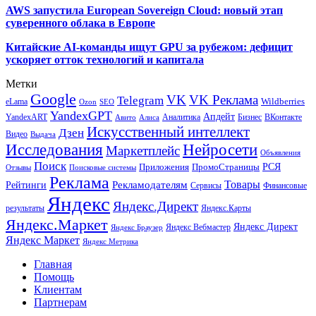
AWS запустила European Sovereign Cloud: новый этап
суверенного облака в Европе
Китайские AI-команды ищут GPU за рубежом: дефицит
ускоряет отток технологий и капитала
Метки
Google
VK
VK Реклама
Telegram
eLama
Wildberries
SEO
Ozon
YandexGPT
Апдейт
YandexART
Аналитика
Бизнес
ВКонтакте
Авито
Алиса
Искусственный интеллект
Дзен
Видео
Выдача
Исследования
Нейросети
Маркетплейс
Объявления
Поиск
РСЯ
Приложения
ПромоСтраницы
Поисковые системы
Отзывы
Реклама
Рекламодателям
Товары
Рейтинги
Сервисы
Финансовые
Яндекс
Яндекс.Директ
результаты
Яндекс.Карты
Яндекс.Маркет
Яндекс Директ
Яндекс Вебмастер
Яндекс Браузер
Яндекс Маркет
Яндекс Метрика
Главная
Помощь
Клиентам
Партнерам