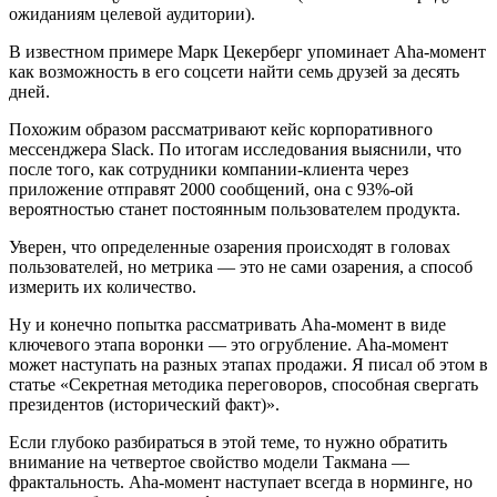
ожиданиям целевой аудитории).
В известном примере Марк Цекерберг упоминает Aha-момент
как возможность в его соцсети найти семь друзей за десять
дней.
Похожим образом рассматривают кейс корпоративного
мессенджера Slack. По итогам исследования выяснили, что
после того, как сотрудники компании-клиента через
приложение отправят 2000 сообщений, она с 93%-ой
вероятностью станет постоянным пользователем продукта.
Уверен, что определенные озарения происходят в головах
пользователей, но метрика — это не сами озарения, а способ
измерить их количество.
Ну и конечно попытка рассматривать Aha-момент в виде
ключевого этапа воронки — это огрубление. Aha-момент
может наступать на разных этапах продажи. Я писал об этом в
статье «Секретная методика переговоров, способная свергать
президентов (исторический факт)».
Если глубоко разбираться в этой теме, то нужно обратить
внимание на четвертое свойство модели Такмана —
фрактальность. Aha-момент наступает всегда в норминге, но