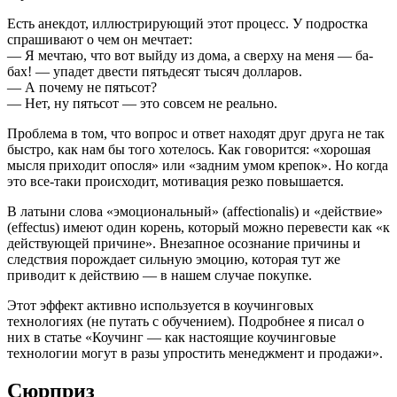
Есть анекдот, иллюстрирующий этот процесс. У подростка
спрашивают о чем он мечтает:
— Я мечтаю, что вот выйду из дома, а сверху на меня — ба-
бах! — упадет двести пятьдесят тысяч долларов.
— А почему не пятьсот?
— Нет, ну пятьсот — это совсем не реально.
Проблема в том, что вопрос и ответ находят друг друга не так
быстро, как нам бы того хотелось. Как говорится: «хорошая
мысля приходит опосля» или «задним умом крепок». Но когда
это все-таки происходит, мотивация резко повышается.
В латыни слова «эмоциональный» (affectionalis) и «действие»
(effectus) имеют один корень, который можно перевести как «к
действующей причине». Внезапное осознание причины и
следствия порождает сильную эмоцию, которая тут же
приводит к действию — в нашем случае покупке.
Этот эффект активно используется в коучинговых
технологиях (не путать с обучением). Подробнее я писал о
них в статье «Коучинг — как настоящие коучинговые
технологии могут в разы упростить менеджмент и продажи».
Сюрприз