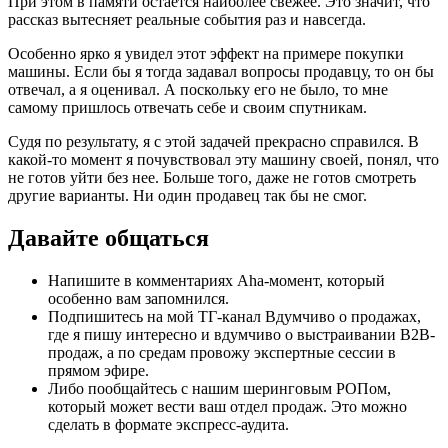
При этом в памяти остается наиболее свежее. Это значит, что
рассказ вытесняет реальные события раз и навсегда.
Особенно ярко я увидел этот эффект на примере покупки
машины. Если бы я тогда задавал вопросы продавцу, то он бы
отвечал, а я оценивал. А поскольку его не было, то мне
самому пришлось отвечать себе и своим спутникам.
Судя по результату, я с этой задачей прекрасно справился. В
какой-то момент я почувствовал эту машину своей, понял, что
не готов уйти без нее. Больше того, даже не готов смотреть
другие варианты. Ни один продавец так бы не смог.
Давайте общаться
Напишите в комментариях Aha-момент, который
особенно вам запомнился.
Подпишитесь на мой ТГ-канал Вдумчиво о продажах,
где я пишу интересно и вдумчиво о выстраивании B2B-
продаж, а по средам провожу экспертные сессии в
прямом эфире.
Либо пообщайтесь с нашим шеринговым РОПом,
который может вести ваш отдел продаж. Это можно
сделать в формате экспресс-аудита.