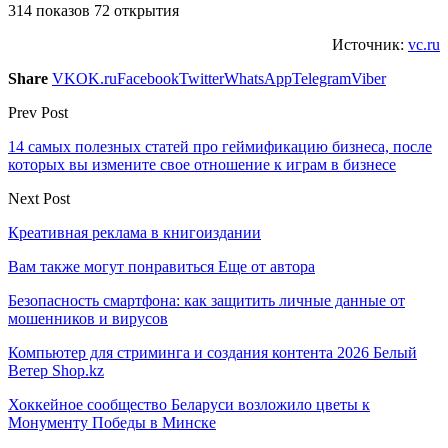
314 показов 72 открытия
Источник:
vc.ru
Share
VK
OK.ru
Facebook
Twitter
WhatsApp
Telegram
Viber
Prev Post
14 самых полезных статей про геймификацию бизнеса, после
которых вы измените свое отношение к играм в бизнесе
Next Post
Креативная реклама в книгоиздании
Вам также могут понравиться
Еще от автора
Безопасность смартфона: как защитить личные данные от
мошенников и вирусов
Компьютер для стриминга и создания контента 2026 Белый
Ветер Shop.kz
Хоккейное сообщество Беларуси возложило цветы к
Монументу Победы в Минске