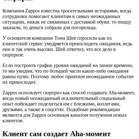
Компания Zappos известна трогательными историями, когда
сотрудники помогают клиентам в самых неожиданных
ситуациях, никак не связанных с доставкой обуви: то пиццу
заказали, то деньги собрали для погорельца.
У основателя компании Тони Шея спросили как их
клиентский сервис умудряется превосходить ожидания, ведь
они и так очень высоки. Шей ответил, что все дело в
сюрпризе.
Если построить график уровня ожиданий на линии времени,
то мы увидим, что по большей части какие-либо ожидания
равны нулю. Поэтому любое приятное неожиданное событие
их превосходит.
Zappos использует сюрприз как способ создавать Aha-момент,
когда новый неожиданный исключительный социальный
опыт побуждает поделиться им с близкими, коллегами,
друзьями, а также в соцсетях. Подобные рекомендации
являются для Zappos основным каналом получения новых
клиентов.
Клиент сам создает Aha-момент