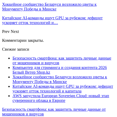
Хоккейное сообщество Беларуси возложило цветы к
Монументу Победы в Минске
Китайские AI-команды ищут GPU за рубежом: дефицит
ускоряет отток технологий и…
Prev
Next
Комментарии закрыты.
Свежие записи
Безопасность смартфона: как защитить личные данные
от мошенников и вирусов
Компьютер для стриминга и создания контента 2026
Белый Ветер Shop.kz
Хоккейное сообщество Беларуси возложило цветы к
Монументу Победы в Минске
Китайские AI-команды ищут GPU за рубежом: дефицит
ускоряет отток технологий и капитала
AWS запустила European Sovereign Cloud: новый этап
суверенного облака в Европе
Безопасность смартфона: как защитить личные данные от
мошенников и вирусов