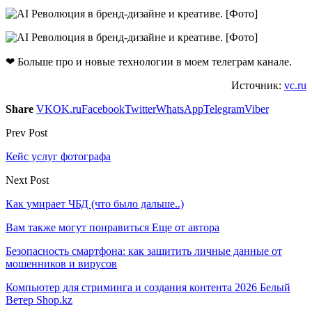
❤ Больше про и новые технологии в моем телеграм канале.
Источник:
vc.ru
Share
VK
OK.ru
Facebook
Twitter
WhatsApp
Telegram
Viber
Prev Post
Кейс услуг фотографа
Next Post
Как умирает ЧБД (что было дальше..)
Вам также могут понравиться
Еще от автора
Безопасность смартфона: как защитить личные данные от
мошенников и вирусов
Компьютер для стриминга и создания контента 2026 Белый
Ветер Shop.kz