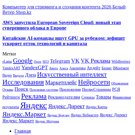
Компьютер для стриминга и создания контента 2026 Белый
Ветер Shop.kz
AWS запустила European Sovereign Cloud: новый этап
суверенного облака в Европе
Китайские AI-команды ищут GPU за рубежом: дефицит
ускоряет отток технологий и капитала
Метки
Google
VK
VK Реклама
Telegram
eLama
Wildberries
SEO
Ozon
YandexGPT
Апдейт
YandexART
Аналитика
Бизнес
ВКонтакте
Авито
Алиса
Искусственный интеллект
Дзен
Видео
Выдача
Исследования
Нейросети
Маркетплейс
Объявления
Поиск
РСЯ
Приложения
ПромоСтраницы
Поисковые системы
Отзывы
Реклама
Рекламодателям
Товары
Рейтинги
Сервисы
Финансовые
Яндекс
Яндекс.Директ
результаты
Яндекс.Карты
Яндекс.Маркет
Яндекс Директ
Яндекс Вебмастер
Яндекс Браузер
Яндекс Маркет
Яндекс Метрика
Главная