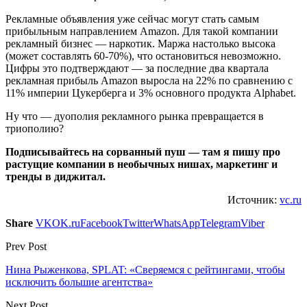
Рекламные объявления уже сейчас могут стать самым
прибыльным направлением Amazon. Для такой компании
рекламный бизнес — наркотик. Маржа настолько высока
(может составлять 60-70%), что остановиться невозможно.
Цифры это подтверждают — за последние два квартала
рекламная прибыль Amazon выросла на 22% по сравнению с
11% империи Цукерберга и 3% основного продукта Alphabet.
Ну что — дуополия рекламного рынка превращается в
триополию?
Подписывайтесь на сорванный пуш — там я пишу про
растущие компании в необычных нишах, маркетинг и
тренды в диджитал.
Источник:
vc.ru
Share
VK
OK.ru
Facebook
Twitter
WhatsApp
Telegram
Viber
Prev Post
Нина Рыженкова, SPLAT: «Сверяемся с рейтингами, чтобы
исключить большие агентства»
Next Post