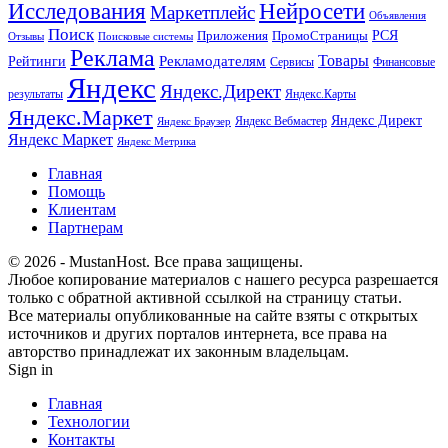
Исследования
Нейросети
Маркетплейс
Объявления
Поиск
РСЯ
Приложения
ПромоСтраницы
Поисковые системы
Отзывы
Реклама
Рекламодателям
Товары
Рейтинги
Сервисы
Финансовые
Яндекс
Яндекс.Директ
результаты
Яндекс.Карты
Яндекс.Маркет
Яндекс Директ
Яндекс Вебмастер
Яндекс Браузер
Яндекс Маркет
Яндекс Метрика
Главная
Помощь
Клиентам
Партнерам
© 2026 - MustanHost. Все права защищены.
Любое копирование материалов с нашего ресурса разрешается
только с обратной активной ссылкой на страницу статьи.
Все материалы опубликованные на сайте взяты с открытых
источников и других порталов интернета, все права на
авторство принадлежат их законным владельцам.
Sign in
Главная
Технологии
Контакты