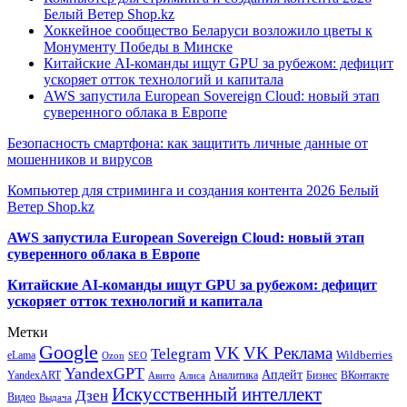
Белый Ветер Shop.kz
Хоккейное сообщество Беларуси возложило цветы к
Монументу Победы в Минске
Китайские AI-команды ищут GPU за рубежом: дефицит
ускоряет отток технологий и капитала
AWS запустила European Sovereign Cloud: новый этап
суверенного облака в Европе
Безопасность смартфона: как защитить личные данные от
мошенников и вирусов
Компьютер для стриминга и создания контента 2026 Белый
Ветер Shop.kz
AWS запустила European Sovereign Cloud: новый этап
суверенного облака в Европе
Китайские AI-команды ищут GPU за рубежом: дефицит
ускоряет отток технологий и капитала
Метки
Google
VK
VK Реклама
Telegram
eLama
Wildberries
SEO
Ozon
YandexGPT
Апдейт
YandexART
Аналитика
Бизнес
ВКонтакте
Авито
Алиса
Искусственный интеллект
Дзен
Видео
Выдача