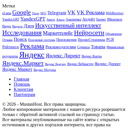
Метки
Google
VK
VK Реклама
Telegram
eLama
Wildberries
SEO
Ozon
YandexGPT
Апдейт
YandexART
Аналитика
Бизнес
ВКонтакте
Авито
Алиса
Искусственный интеллект
Дзен
Видео
Выдача
Исследования
Нейросети
Маркетплейс
Объявления
Поиск
РСЯ
Приложения
ПромоСтраницы
Поисковые системы
Отзывы
Реклама
Рекламодателям
Товары
Рейтинги
Сервисы
Финансовые
Яндекс
Яндекс.Директ
результаты
Яндекс.Карты
Яндекс.Маркет
Яндекс Директ
Яндекс Вебмастер
Яндекс Браузер
Яндекс Маркет
Яндекс Метрика
Главная
Помощь
Клиентам
Партнерам
© 2026 - MustanHost. Все права защищены.
Любое копирование материалов с нашего ресурса разрешается
только с обратной активной ссылкой на страницу статьи.
Все материалы опубликованные на сайте взяты с открытых
источников и других порталов интернета, все права на