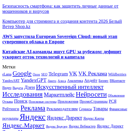
Безопасность смартфона: как защитить личные данные от
мошенников и вирусов
Компьютер для стриминга и создания контента 2026 Белый
Ветер Shop.kz
AWS запустила European Sovereign Cloud: новый этап
суверенного облака в Европе
Китайские AI-команды ищут GPU за рубежом: дефицит
ускоряет отток технологий и капитала
Метки
Google
VK
VK Реклама
Telegram
eLama
Wildberries
SEO
Ozon
YandexGPT
Апдейт
YandexART
Аналитика
Бизнес
ВКонтакте
Авито
Алиса
Искусственный интеллект
Дзен
Видео
Выдача
Исследования
Нейросети
Маркетплейс
Объявления
Поиск
РСЯ
Приложения
ПромоСтраницы
Поисковые системы
Отзывы
Реклама
Рекламодателям
Товары
Рейтинги
Сервисы
Финансовые
Яндекс
Яндекс.Директ
результаты
Яндекс.Карты
Яндекс.Маркет
Яндекс Директ
Яндекс Вебмастер
Яндекс Браузер