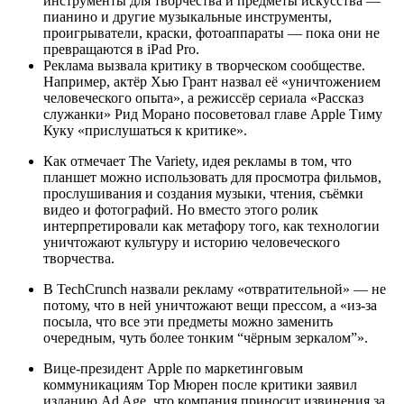
инструменты для творчества и предметы искусства —
пианино и другие музыкальные инструменты,
проигрыватели, краски, фотоаппараты — пока они не
превращаются в iPad Pro.
Реклама вызвала критику в творческом сообществе.
Например, актёр Хью Грант назвал её «уничтожением
человеческого опыта», а режиссёр сериала «Рассказ
служанки» Рид Морано посоветовал главе Apple Тиму
Куку «прислушаться к критике».
Как отмечает The Variety, идея рекламы в том, что
планшет можно использовать для просмотра фильмов,
прослушивания и создания музыки, чтения, съёмки
видео и фотографий. Но вместо этого ролик
интерпретировали как метафору того, как технологии
уничтожают культуру и историю человеческого
творчества.
В TechCrunch назвали рекламу «отвратительной» — не
потому, что в ней уничтожают вещи прессом, а «из-за
посыла, что все эти предметы можно заменить
очередным, чуть более тонким “чёрным зеркалом”».
Вице-президент Apple по маркетинговым
коммуникациям Тор Мюрен после критики заявил
изданию Ad Age, что компания приносит извинения за