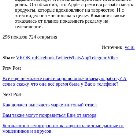
ролик. Он объяснил, что Apple стремится разрабатывать
продукты, которые вдохновляют на творчество. И с
этим видео она «не попала в цель». Компания также
отказалась от планов показывать рекламу на
телевидении.
296 показов 724 открытия
Источник:
vc.ru
Share
VK
OK.ru
Facebook
Twitter
WhatsApp
Telegram
Viber
Prev Post
Всё ещё не можете найти хорошо оплачиваемую работу? А
сели я скажу, что она всё время была у Вас в телефоне?
Next Post
Как должен выглядеть маркетинговый отдел
Вам также могут понравиться
Еще от автора
Безопасность смартфона: как защитить личные данные от
мошенников и вирусов