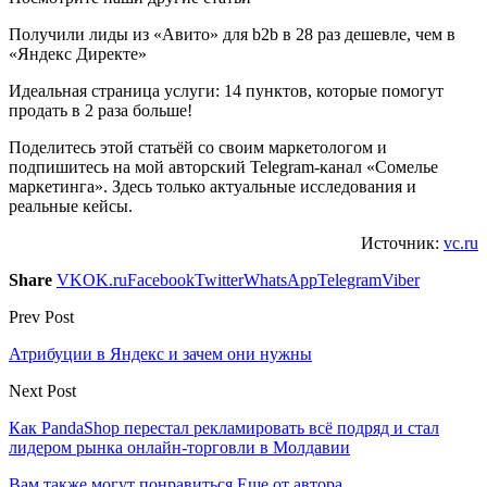
Получили лиды из «Авито» для b2b в 28 раз дешевле, чем в
«Яндекс Директе»
Идеальная страница услуги: 14 пунктов, которые помогут
продать в 2 раза больше!
Поделитесь этой статьёй со своим маркетологом и
подпишитесь на мой авторский Telegram-канал «Сомелье
маркетинга». Здесь только актуальные исследования и
реальные кейсы.
Источник:
vc.ru
Share
VK
OK.ru
Facebook
Twitter
WhatsApp
Telegram
Viber
Prev Post
Атрибуции в Яндекс и зачем они нужны
Next Post
Как PandaShop перестал рекламировать всё подряд и стал
лидером рынка онлайн-торговли в Молдавии
Вам также могут понравиться
Еще от автора