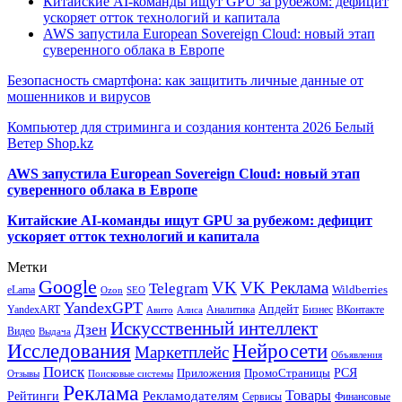
Китайские AI-команды ищут GPU за рубежом: дефицит
ускоряет отток технологий и капитала
AWS запустила European Sovereign Cloud: новый этап
суверенного облака в Европе
Безопасность смартфона: как защитить личные данные от
мошенников и вирусов
Компьютер для стриминга и создания контента 2026 Белый
Ветер Shop.kz
AWS запустила European Sovereign Cloud: новый этап
суверенного облака в Европе
Китайские AI-команды ищут GPU за рубежом: дефицит
ускоряет отток технологий и капитала
Метки
Google
VK
VK Реклама
Telegram
eLama
Wildberries
SEO
Ozon
YandexGPT
Апдейт
YandexART
Аналитика
Бизнес
ВКонтакте
Авито
Алиса
Искусственный интеллект
Дзен
Видео
Выдача
Исследования
Нейросети
Маркетплейс
Объявления
Поиск
РСЯ
Приложения
ПромоСтраницы
Поисковые системы
Отзывы
Реклама
Рекламодателям
Товары
Рейтинги
Сервисы
Финансовые