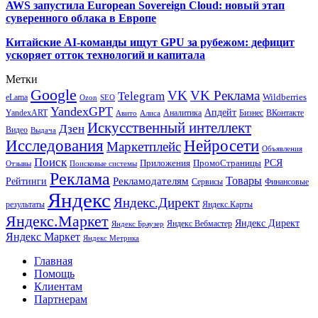
AWS запустила European Sovereign Cloud: новый этап
суверенного облака в Европе
Китайские AI-команды ищут GPU за рубежом: дефицит
ускоряет отток технологий и капитала
Метки
Google
VK
VK Реклама
Telegram
eLama
Wildberries
SEO
Ozon
YandexGPT
Апдейт
YandexART
Аналитика
Бизнес
ВКонтакте
Авито
Алиса
Искусственный интеллект
Дзен
Видео
Выдача
Исследования
Нейросети
Маркетплейс
Объявления
Поиск
РСЯ
Приложения
ПромоСтраницы
Поисковые системы
Отзывы
Реклама
Рекламодателям
Товары
Рейтинги
Сервисы
Финансовые
Яндекс
Яндекс.Директ
результаты
Яндекс.Карты
Яндекс.Маркет
Яндекс Директ
Яндекс Вебмастер
Яндекс Браузер
Яндекс Маркет
Яндекс Метрика
Главная
Помощь
Клиентам
Партнерам