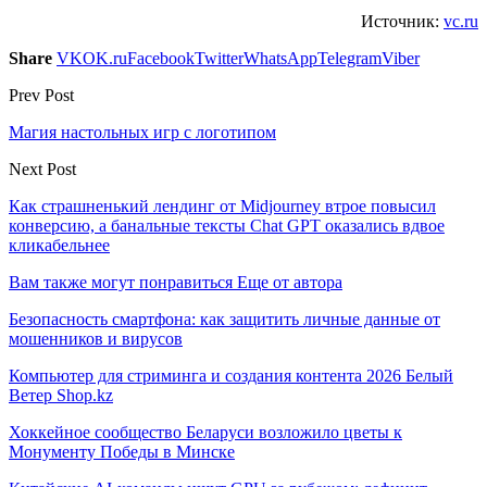
Источник:
vc.ru
Share
VK
OK.ru
Facebook
Twitter
WhatsApp
Telegram
Viber
Prev Post
Магия настольных игр с логотипом
Next Post
Как страшненький лендинг от Midjourney втрое повысил
конверсию, а банальные тексты Chat GPT оказались вдвое
кликабельнее
Вам также могут понравиться
Еще от автора
Безопасность смартфона: как защитить личные данные от
мошенников и вирусов
Компьютер для стриминга и создания контента 2026 Белый
Ветер Shop.kz
Хоккейное сообщество Беларуси возложило цветы к
Монументу Победы в Минске