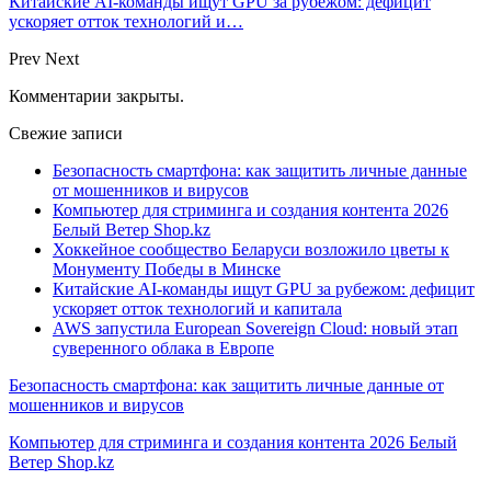
Китайские AI-команды ищут GPU за рубежом: дефицит
ускоряет отток технологий и…
Prev
Next
Комментарии закрыты.
Свежие записи
Безопасность смартфона: как защитить личные данные
от мошенников и вирусов
Компьютер для стриминга и создания контента 2026
Белый Ветер Shop.kz
Хоккейное сообщество Беларуси возложило цветы к
Монументу Победы в Минске
Китайские AI-команды ищут GPU за рубежом: дефицит
ускоряет отток технологий и капитала
AWS запустила European Sovereign Cloud: новый этап
суверенного облака в Европе
Безопасность смартфона: как защитить личные данные от
мошенников и вирусов
Компьютер для стриминга и создания контента 2026 Белый
Ветер Shop.kz