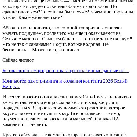
Тавтология из «еще больше» — выстрелы по эстетики письма,
за которыми следует ответная обойма из вопросов. По
сравнению с чем? То есть вы были хуже? Зачем мне протеины
в геле? Какое удовольствие?
Абсолютно непонятно, кто со мной говорит и заставляет
мычать под душем, после чего мы еще и оказываемся на
Сельве Амазонки. Срываем бананы — они не такие на вкус?!
Что не так с бананами? Пофиг, вот же водопад. Не
беспокоить… Мозги того, кто писал.
Сейчас читают
Безопасность смартфона: как защитить личные данные от…
Компьютер для стриминга и создания контента 2026 Белый
Ветер…
И вся эта красота описана слипшемся Caps Lock с непонятно
зачем вставленным вопросом на английском, хочу ли я
порадоваться. Я просто хочу помыться средством, которое
вкусно пахнет и не сушит кожу. Все остальное — мимо,
неуместно и тянет на рассказ для малышей. Однако ЦА
компании — не дети.
Креатив абсурда — так можно охарактеризовать описание