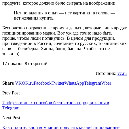
продукта, которое должно было сыграть на воображении.
Нет попадания в опыт — нет картинки в голове —
нет желания купить.
Бесполезно потраченные время и деньги, которые лишь вредят
позиционированию марки. Вот уж где точно надо быть
проще, чтобы люди потянулись. В целом для продукции,
произведенной в России, сочетание то русских, то английских
слов — белиберда. Ханна, блин, банана! Чтобы это не
значило)
17 показов 8 открытий
Источник:
vc.ru
Share
VK
OK.ru
Facebook
Twitter
WhatsApp
Telegram
Viber
Prev Post
7 эффективных способов бесплатного продвижения в
Telegram
Next Post
Как строительной компании получать квалифицированные