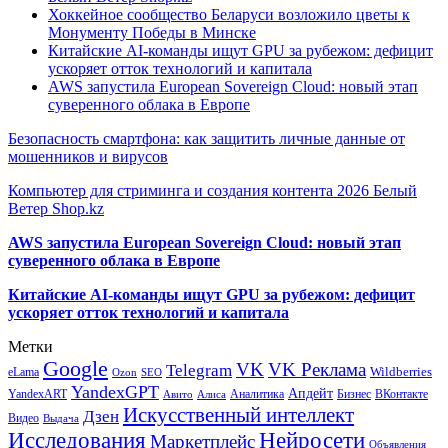
Хоккейное сообщество Беларуси возложило цветы к
Монументу Победы в Минске
Китайские AI-команды ищут GPU за рубежом: дефицит
ускоряет отток технологий и капитала
AWS запустила European Sovereign Cloud: новый этап
суверенного облака в Европе
Безопасность смартфона: как защитить личные данные от
мошенников и вирусов
Компьютер для стриминга и создания контента 2026 Белый
Ветер Shop.kz
AWS запустила European Sovereign Cloud: новый этап
суверенного облака в Европе
Китайские AI-команды ищут GPU за рубежом: дефицит
ускоряет отток технологий и капитала
Метки
Google
VK
VK Реклама
Telegram
eLama
Wildberries
SEO
Ozon
YandexGPT
Апдейт
YandexART
Аналитика
Бизнес
ВКонтакте
Авито
Алиса
Искусственный интеллект
Дзен
Видео
Выдача
Исследования
Нейросети
Маркетплейс
Объявления