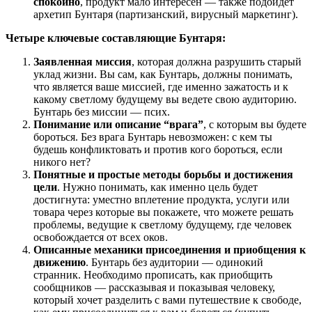
спокойно
, продукт мало интересен — также подойдет
архетип Бунтаря (партизанский, вирусный маркетинг).
Четыре ключевые составляющие Бунтаря:
Заявленная миссия
, которая должна разрушить старый
уклад жизни. Вы сам, как Бунтарь, должны понимать,
что является ваше миссией, где именно зажатость и к
какому светлому будущему вы ведете свою аудиторию.
Бунтарь без миссии — псих.
Понимание или описание “врага”
, с которым вы будете
бороться. Без врага Бунтарь невозможен: с кем ты
будешь конфликтовать и против кого бороться, если
никого нет?
Понятные и простые методы борьбы и достижения
цели
. Нужно понимать, как именно цель будет
достигнута: уместно вплетение продукта, услуги или
товара через которые вы покажете, что можете решать
проблемы, ведущие к светлому будущему, где человек
освобождается от всех оков.
Описанные механики присоединения и приобщения к
движению
. Бунтарь без аудитории — одинокий
странник. Необходимо прописать, как приобщить
сообщников — рассказывая и показывая человеку,
который хочет разделить с вами путешествие к свободе,