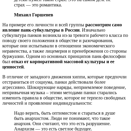
страх — это романтика.
Михаил Горшенев
На примере его личности и всей группы
рассмотрим само
явление панк-субкультуры в России
. Изначально
субкультура панков возникла из-за тревоги рабочего класса по
поводу своего положения в обществе и разочарования,
которые они испытывали в отношении экономического
неравенства, а также лицемерия и пренебрежения со стороны
буржуазии. Одним из основных принципов панк-философии
был
отказ от корпоративной массовой культуры и ее
ценностей
.
В отличие от западного движения хиппи, которые предпочли
отстраниться от социума, панки действовали более
агрессивно. Шокирующие наряды, неприемлемое поведение,
непривычная музыка – этими методами панки старались
изменить правила в обществе, которое не терпело свободных
личностей и проявление индивидуальности:
Надо верить, быть оптимистом и стараться в душе
быть анархистом. Люди не понимают, что такое
анархия. Они считают, что это есть разрушение.
Анархизм — это есть светлое будущее.