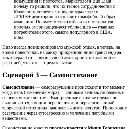
возмущения и протестов. Маркетологи Bud Light
почему-то решили, что их тесное сотрудничество с
Малвани привлечет к пиву либеральную и
ЛГБТК+ аудиторию и исправит гомофобный образ
компании. Но вместо этого взбесили и оттолкнули
простых американцев-республиканцев — главных
потребителей этого, самого популярного в США,
пива.
Пиво всегда позиционировало мужской отдых, а теперь, на
волне повесточки, на банку прикрепили лицо трансгендера-
тиктокера. Это — вызов своей аудитории с ожидаемой ее
реакцией, что это — предательство.
Сценарий 3 — Самоистязание
Самоистязание
— саморазрушение происходит в тот момент,
когда цель (изменение мира) — слишком велика, глобальна, и
ее невозможно достичь. Выстроенные в голове идеалы не
выполняются, эмоции переполняют, и нереализованный
творческий потенциал начинает сжигать изнутри. Происходит
разрушение через аутоагрессию и увлечение пагубными
веществами.
Самоистязание хорошо
прослеживается у Миши Горшенева
.