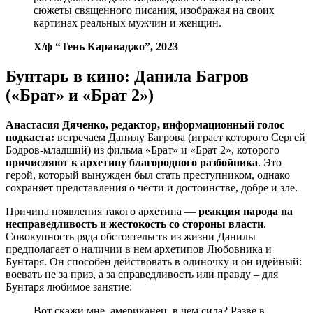
сюжеты священного писания, изображая на своих
картинах реальных мужчин и женщин.
Х/ф “Тень Караваджо”, 2023
Бунтарь в кино: Данила Багров
(«Брат» и «Брат 2»)
Анастасия Дяченко, редактор, информационный голос
подкаста:
встречаем Данилу Багрова (играет которого Сергей
Бодров-младший) из фильма «Брат» и «Брат 2», которого
причисляют к архетипу благородного разбойника
. Это
герой, который вынужден был стать преступником, однако
сохраняет представления о чести и достоинстве, добре и зле.
Причина появления такого архетипа —
реакция народа на
несправедливость и жестокость со стороны власти
.
Совокупность ряда обстоятельств из жизни Данилы
предполагает о наличии в нем архетипов Любовника и
Бунтаря. Он способен действовать в одиночку и он идейный:
воевать не за приз, а за справедливость или правду – для
Бунтаря любимое занятие:
Вот скажи мне, американец, в чем сила? Разве в