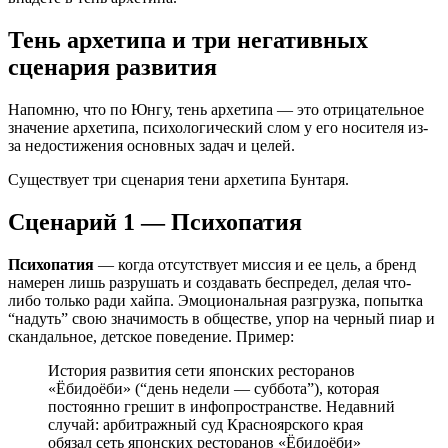
Тень архетипа и три негативных
сценария развития
Напомню, что по Юнгу, тень архетипа — это отрицательное
значение архетипа, психологический слом у его носителя из-
за недостижения основных задач и целей.
Существует три сценария тени архетипа Бунтаря.
Сценарий 1 — Психопатия
Психопатия
— когда отсутствует миссия и ее цель, а бренд
намерен лишь разрушать и создавать беспредел, делая что-
либо только ради хайпа. Эмоциональная разгрузка, попытка
“надуть” свою значимость в обществе, упор на черный пиар и
скандальное, детское поведение. Пример:
История развития сети японских ресторанов
«Ёбидоёби» (“день недели — суббота”), которая
постоянно грешит в инфопространстве. Недавний
случай: арбитражный суд Красноярского края
обязал сеть японских ресторанов «Ёбидоёби»