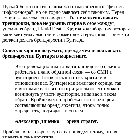
Пускай Берт и не очень похож на классического “фитнес-
инфлюенсера”, но он гордо заявляет себя таковым. Перед
“мастер-классом” он говорит: “Т
ы не можешь начать
тренировки, пока не убьёшь сперва в себе жажду
”,
упоминая бренд Liquid Death. Крутая коллаборация, которая
вызывает уйму эмоций и ломает все стереотипы — все, что
должен делать бренд-архетип Бунтарь.
Советую хорошо подумать, прежде чем использовать
бренд-архетип Бунтаря в маркетинге.
Это провокационный архетип: придется серьезно
работать в плане обратной связи — со СМИ и
аудиторией. Готовьтесь к потоку критики в
отношении вас. Бунтари как зажигают сердца, так
и воспламеняют все то отрицательное, что может
возникнуть у части аудитории, видя вас в таком
образе. Крайне важно пробежаться по четырем
составляющим бренд-архетипа, чтобы точно
определить, подходит ли он вам.
Александр Дяченко — бренд-стратег.
Пробелы в некоторых пунктах приведут к тому, что вы
впадете в тень архетипа.