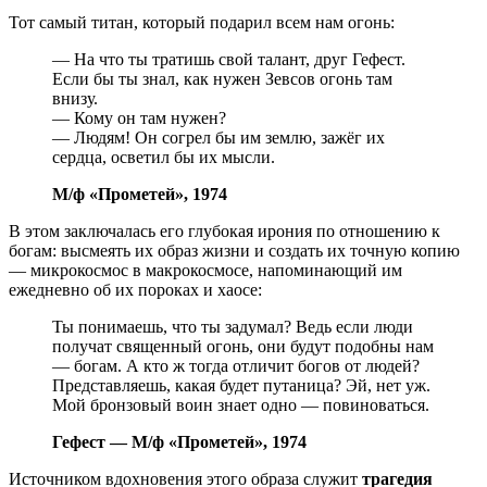
Тот самый титан, который подарил всем нам огонь:
— На что ты тратишь свой талант, друг Гефест.
Если бы ты знал, как нужен Зевсов огонь там
внизу.
— Кому он там нужен?
— Людям! Он согрел бы им землю, зажёг их
сердца, осветил бы их мысли.
М/ф «Прометей», 1974
В этом заключалась его глубокая ирония по отношению к
богам: высмеять их образ жизни и создать их точную копию
— микрокосмос в макрокосмосе, напоминающий им
ежедневно об их пороках и хаосе:
Ты понимаешь, что ты задумал? Ведь если люди
получат священный огонь, они будут подобны нам
— богам. А кто ж тогда отличит богов от людей?
Представляешь, какая будет путаница? Эй, нет уж.
Мой бронзовый воин знает одно — повиноваться.
Гефест — М/ф «Прометей», 1974
Источником вдохновения этого образа служит
трагедия