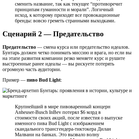
сменить название, так как текущее “противоречит
принципам гуманности и морали”. Логичный
исход, к которому приходят все провокационные
бренды: вовсю греметь странными выходками.
Сценарий 2 — Предательство
Предательство
— смена курса или предательство идеалов.
Бунтарь должен четко понимать миссию и врага, но если вы
на этапе развития компании резко меняете курс и рушите
выстроенные ранее идеалы — вы рискуете потерять
огромную часть аудитории.
Пример —
пиво Bud Light
:
Крупнейший в мире пивоваренный концерн
Anheuser-Busch InBev потерял $6 млрд в
стоимости своих акций, после известия о выпуске
именного пива Bud Light с изображением
скандального трансгендера-тиктокера Дилан
Малвани на банках. Это вызвало волну