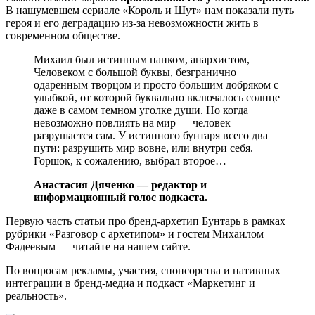
В нашумевшем сериале «Король и Шут» нам показали путь
героя и его деградацию из-за невозможности жить в
современном обществе.
Михаил был истинным панком, анархистом,
Человеком с большой буквы, безгранично
одаренным творцом и просто большим добряком с
улыбкой, от которой буквально включалось солнце
даже в самом темном уголке души. Но когда
невозможно повлиять на мир — человек
разрушается сам. У истинного бунтаря всего два
пути: разрушить мир вовне, или внутри себя.
Горшок, к сожалению, выбрал второе…
Анастасия Дяченко — редактор и
информационный голос подкаста.
Первую часть статьи про бренд-архетип Бунтарь в рамках
рубрики «Разговор с архетипом» и гостем Михаилом
Фадеевым — читайте на нашем сайте.
По вопросам рекламы, участия, спонсорства и нативных
интеграции в бренд-медиа и подкаст «Маркетинг и
реальность».