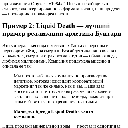
произведении Оруэлла «1984»”. Посыл: освободись от
старого, законсервированного формата жизни, наш продукт
— проводник в новую реальность.
Пример 2: Liquid Death — лучший
пример реализации архетипа Бунтаря
Это минеральная вода в жестяных банках с черепом и
переводом: «Жидкая смерть». Вся айдентика направлена на
хард-метал, смерть и страх, когда внутри — обычная вода,
любимая миллионами. Компания придумала миссию и
описала ее так:
Мы просто забавная компания по производству
напитков, которая ненавидит корпоративный
маркетинг так же сильно, как и вы. Наша злая
миссия состоит в том, чтобы рассмешить людей и
заставить их чаще пить больше воды, помогая при
этом избавиться от загрязнения пластиком.
Манифест бренда Liquid Death с сайта
компании.
Ниша продажи минеральной воды — простая и однотипная.