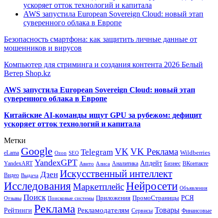
ускоряет отток технологий и капитала
AWS запустила European Sovereign Cloud: новый этап
суверенного облака в Европе
Безопасность смартфона: как защитить личные данные от
мошенников и вирусов
Компьютер для стриминга и создания контента 2026 Белый
Ветер Shop.kz
AWS запустила European Sovereign Cloud: новый этап
суверенного облака в Европе
Китайские AI-команды ищут GPU за рубежом: дефицит
ускоряет отток технологий и капитала
Метки
Google
VK
VK Реклама
Telegram
eLama
Wildberries
SEO
Ozon
YandexGPT
Апдейт
YandexART
Аналитика
Бизнес
ВКонтакте
Авито
Алиса
Искусственный интеллект
Дзен
Видео
Выдача
Исследования
Нейросети
Маркетплейс
Объявления
Поиск
РСЯ
Приложения
ПромоСтраницы
Поисковые системы
Отзывы
Реклама
Рекламодателям
Товары
Рейтинги
Сервисы
Финансовые