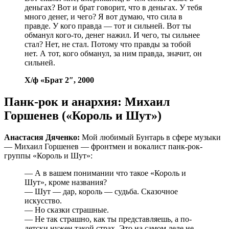
деньгах? Вот и брат говорит, что в деньгах. У тебя
много денег, и чего? Я вот думаю, что сила в
правде. У кого правда — тот и сильней. Вот ты
обманул кого-то, денег нажил. И чего, ты сильнее
стал? Нет, не стал. Потому что правды за тобой
нет. А тот, кого обманул, за ним правда, значит, он
сильней.
Х/ф «Брат 2″, 2000
Панк-рок и анархия: Михаил
Горшенев («Король и Шут»)
Анастасия Дяченко:
Мой любимый Бунтарь в сфере музыки
— Михаил Горшенев — фронтмен и вокалист панк-рок-
группы «Король и Шут»:
— А в вашем понимании что такое «Король и
Шут», кроме названия?
— Шут — дар, король — судьба. Сказочное
искусство.
— Но сказки страшные.
— Не так страшно, как ты представляешь, а по-
детски нужен такой страх. Это на самом деле не