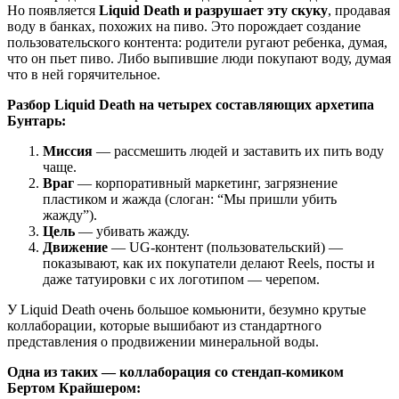
Но появляется
Liquid Death и разрушает эту скуку
, продавая
воду в банках, похожих на пиво. Это порождает создание
пользовательского контента: родители ругают ребенка, думая,
что он пьет пиво. Либо выпившие люди покупают воду, думая
что в ней горячительное.
Разбор Liquid Death на четырех составляющих архетипа
Бунтарь:
Миссия
— рассмешить людей и заставить их пить воду
чаще.
Враг
— корпоративный маркетинг, загрязнение
пластиком и жажда (слоган: “Мы пришли убить
жажду”).
Цель
— убивать жажду.
Движение
— UG-контент (пользовательский) —
показывают, как их покупатели делают Reels, посты и
даже татуировки с их логотипом — черепом.
У Liquid Death очень большое комьюнити, безумно крутые
коллаборации, которые вышибают из стандартного
представления о продвижении минеральной воды.
Одна из таких — коллаборация со стендап-комиком
Бертом Крайшером: