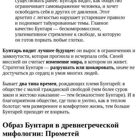
существовать ранее. Бунтарь видит, как общество
ограничивает самовыражение человека, и хочет
освободить себя и других от давления. Этот
архетип с легкостью нарушает устаревшее правило
и поднимает табуированные темы. Главное
качество Бунтаря — бескомпромиссное,
ультимативное стремление к свободе, за которую
он готов порвать любые глотки.
Бунтарь видит лучшее будущее:
он вырос в ограничениях и
замкнутости, которая прогнила и исчерпала себя. Своей
миссией он считает
изменение мира,
в котором он живет.
Стратегия Бунтаря —
разрушать или шокировать
, иначе не
достучаться до сердец и умов многих людей.
Бывает
два типа времен
, рождающих племя Бунтарей: в
обществе с малой гражданской свободой (чем более суров
закон и жестоко наказание — тем безжалостнее Бунтари). И в
благоприятном обществе, где тихо и уютно, как в теплом
болотце: чем размереннее и комфортнее жизнь, тем больше
Бунтарей приходят ее взорвать.
Образ Бунтаря в древнегреческой
мифологии: Прометей