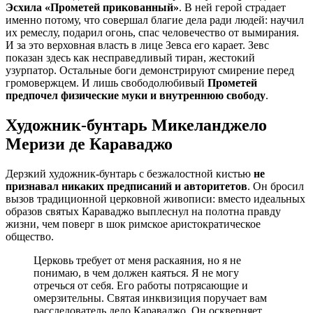
Эсхила «Прометей прикованный»
. В ней герой страдает
именно потому, что совершал благие дела ради людей: научил
их ремеслу, подарил огонь, спас человечество от вымирания.
И за это верховная власть в лице Зевса его карает. Зевс
показан здесь как несправедливый тиран, жестокий
узурпатор. Остальные боги демонстрируют смирение перед
громовержцем. И лишь свободолюбивый
Прометей
предпочел физические муки и внутреннюю свободу
.
Художник-бунтарь Микеланджело
Меризи де Караваджо
Дерзкий художник-бунтарь с безжалостной кистью
не
признавал никаких предписаний и авторитетов
. Он бросил
вызов традиционной церковной живописи: вместо идеальных
образов святых Караваджо выплеснул на полотна правду
жизни, чем поверг в шок римское аристократическое
общество.
Церковь требует от меня раскаяния, но я не
понимаю, в чем должен каяться. Я не могу
отречься от себя. Его работы потрясающие и
омерзительны. Святая инквизиция поручает вам
расследователь дело Караваджо. Он оскверняет