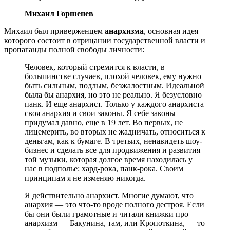
Михаил Горшенев
Михаил был приверженцем
анархизма
, основная идея
которого состоит в отрицании государственной власти и
пропаганды полной свободы личности:
Человек, который стремится к власти, в
большинстве случаев, плохой человек, ему нужно
быть сильным, подлым, безжалостным. Идеальной
была бы анархия, но это не реально. Я безусловно
панк. И еще анархист. Только у каждого анархиста
своя анархия и свои законы. Я себе законы
придумал давно, еще в 19 лет. Во первых, не
лицемерить, во вторых не жадничать, относиться к
деньгам, как к бумаге. В третьих, ненавидеть шоу-
бизнес и сделать все для продвижения и развития
той музыки, которая долгое время находилась у
нас в подполье: хард-рока, панк-рока. Своим
принципам я не изменяю никогда.
Я действительно анархист. Многие думают, что
анархия — это что-то вроде полного дестроя. Если
бы они были грамотные и читали книжки про
анархизм — Бакунина, там, или Кропоткина, — то