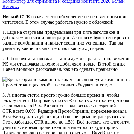
Компьютер для стриминга и создания контента 2026 Белый
Ветер…
Низкий CTR
означает, что объявление не цепляет внимание
читателей. В этом случае работать нужно с обложкой:
1. Еще на старте мы придумываем три-пять заголовков и
добавляем до пяти иллюстраций. Алгоритм будет тестировать
разные комбинации и найдет среди них успешные. Так вы
увидите, какие посылы цепляют вашу аудиторию.
2. Обновляем заголовки — минимум два раза за продвижение
РК мы отключаем плохие и добавляем новые. В этой статье
Павел Молянов рассказывал, как это сделать правильно.
3. А иногда статье просто нужно больше времени, чтобы
раскрутиться. Например, статья «5 простых хитростей, чтобы
сэкономить во ВкусВилле» сначала казалась неудачной —
CTR всего 0,6%. Редакция ПромоСтраниц порекомендовала
ВкусВиллу дать публикации больше времени раскрутиться.
Это сработало, CTR вырос до 1,5%. Всё потому, что алгоритм
учится всё время продвижения и ищет вашу аудиторию.
Читатели хорошо реагировали на статью, а ВкусВилл не