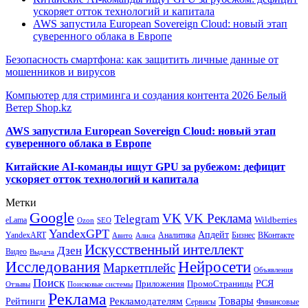
ускоряет отток технологий и капитала
AWS запустила European Sovereign Cloud: новый этап
суверенного облака в Европе
Безопасность смартфона: как защитить личные данные от
мошенников и вирусов
Компьютер для стриминга и создания контента 2026 Белый
Ветер Shop.kz
AWS запустила European Sovereign Cloud: новый этап
суверенного облака в Европе
Китайские AI-команды ищут GPU за рубежом: дефицит
ускоряет отток технологий и капитала
Метки
Google
VK
VK Реклама
Telegram
eLama
Wildberries
SEO
Ozon
YandexGPT
Апдейт
YandexART
Аналитика
Бизнес
ВКонтакте
Авито
Алиса
Искусственный интеллект
Дзен
Видео
Выдача
Исследования
Нейросети
Маркетплейс
Объявления
Поиск
РСЯ
Приложения
ПромоСтраницы
Поисковые системы
Отзывы
Реклама
Рекламодателям
Товары
Рейтинги
Сервисы
Финансовые