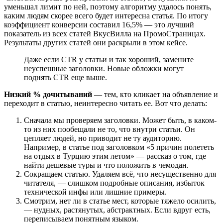
уменьшал лимит по ней, поэтому алгоритму удалось понять,
каким людям скорее всего будет интересна статья. По итогу
коэффициент конверсии составил 16,5% — это лучший
показатель из всех статей ВкусВилла на ПромоСтраницах.
Результаты других статей они раскрыли в этом кейсе.
Даже если CTR у статьи и так хороший, замените
неуспешные заголовки. Новые обложки могут
поднять CTR еще выше.
Низкий % дочитываний
— тем, кто кликает на объявление и
переходит в статью, неинтересно читать ее. Вот что делать:
Сначала мы проверяем заголовки. Может быть, в каком-
то из них пообещали не то, что внутри статьи. Он
цепляет людей, но приводит не ту аудиторию.
Например, в статье под заголовком «5 причин полететь
на отдых в Турцию этим летом» — рассказ о том, где
найти дешевые туры и что положить в чемодан.
Сокращаем статью. Удаляем всё, что несущественно для
читателя, — слишком подробные описания, избыток
технической инфы или лишние примеры.
Смотрим, нет ли в статье мест, которые тяжело осилить,
— нудных, растянутых, абстрактных. Если вдруг есть,
переписываем понятным языком.