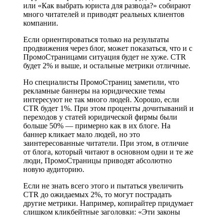
или «Как выбрать юриста для развода?» собирают
много читателей и приводят реальных клиентов
компании.
Если ориентироваться только на результаты
продвижения через блог, может показаться, что и с
ПромоСтраницами ситуация будет не хуже. CTR
будет 2% и выше, и остальные метрики отличные.
Но специалисты ПромоСтраниц заметили, что
рекламные баннеры на юридические темы
интересуют не так много людей. Хорошо, если
CTR будет 1%. При этом проценты дочитываний и
переходов у статей юридической фирмы были
больше 50% — примерно как в их блоге. На
баннер кликает мало людей, но это
заинтересованные читатели. При этом, в отличие
от блога, который читают в основном одни и те же
люди, ПромоСтраницы приводят абсолютно
новую аудиторию.
Если не знать всего этого и пытаться увеличить
CTR до ожидаемых 2%, то могут пострадать
другие метрики. Например, копирайтер придумает
слишком кликбейтные заголовки: «Эти законы