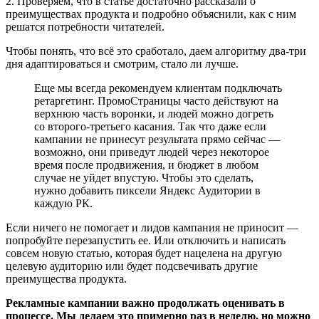
2. Проверяем, что в статье достаточно рассказали о
преимуществах продукта и подробно объяснили, как с ним
решатся потребности читателей.
Чтобы понять, что всё это сработало, даем алгоритму два-три
дня адаптироваться и смотрим, стало ли лучше.
Еще мы всегда рекомендуем клиентам подключать
ретаргетинг. ПромоСтраницы часто действуют на
верхнюю часть воронки, и людей можно догреть
со второго-третьего касания. Так что даже если
кампании не принесут результата прямо сейчас —
возможно, они приведут людей через некоторое
время после продвижения, и бюджет в любом
случае не уйдет впустую. Чтобы это сделать,
нужно добавить пиксели Яндекс Аудитории в
каждую РК.
Если ничего не помогает и лидов кампания не приносит —
попробуйте перезапустить ее. Или отключить и написать
совсем новую статью, которая будет нацелена на другую
целевую аудиторию или будет подсвечивать другие
преимущества продукта.
Рекламные кампании важно продолжать оценивать в
процессе. Мы делаем это примерно раз в неделю, но можно