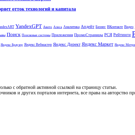
ряет отток технологий и капитала
YandexGPT
Апдейт
andexART
Аналитика
Бизнес
ВКонтакте
Видео
Авито
Алиса
Поиск
РСЯ
Рейтинги
Приложения
ПромоСтраницы
Поисковые системы
ывы
Яндекс Маркет
Яндекс Директ
Яндекс Вебмастер
Яндекс Браузер
Яндекс Метри
олько с обратной активной ссылкой на страницу статьи.
чников и других порталов интернета, все права на авторство п