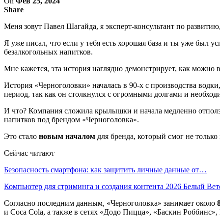
On
Фев 25, 2024
Share
Меня зовут Павел Шагайда, я эксперт-консультант по развитию,
Я уже писал, что если у тебя есть хорошая база и ты уже был 
безалкогольных напитков.
Мне кажется, эта история наглядно демонстрирует, как можно 
История «Черноголовки» началась в 90-х с производства водки,
период, так как он столкнулся с огромными долгами и необхо
И что? Компания сложила крылышки и начала медленно отполз
напитков под брендом «Черноголовка».
Это стало
новым началом
для бренда, который смог не только 
Сейчас читают
Безопасность смартфона: как защитить личные данные от…
Компьютер для стриминга и создания контента 2026 Белый Ве
Согласно последним данным, «Черноголовка» занимает около
и Coca Cola, а также в сетях «Додо Пицца», «Баскин Роббинс»,