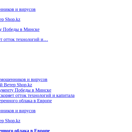
нников и вирусов
ер Shop.kz
ту Победы в Минске
ет отток технологий и…
т мошенников и вирусов
й Ветер Shop.kz
нументу Победы в Минске
коряет отток технологий и капитала
еренного облака в Европе
нников и вирусов
ер Shop.kz
енного облака в Европе