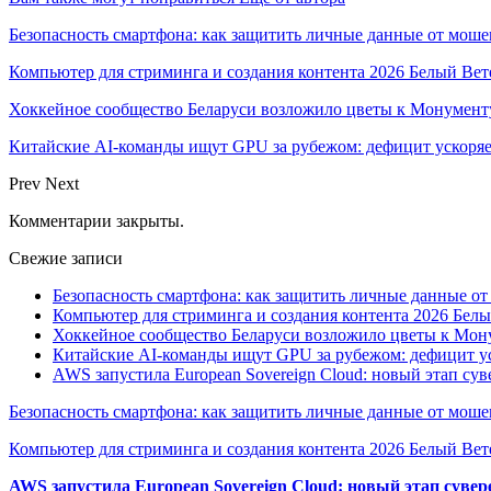
Безопасность смартфона: как защитить личные данные от моше
Компьютер для стриминга и создания контента 2026 Белый Вет
Хоккейное сообщество Беларуси возложило цветы к Монумен
Китайские AI-команды ищут GPU за рубежом: дефицит ускоря
Prev
Next
Комментарии закрыты.
Свежие записи
Безопасность смартфона: как защитить личные данные о
Компьютер для стриминга и создания контента 2026 Белы
Хоккейное сообщество Беларуси возложило цветы к Мо
Китайские AI-команды ищут GPU за рубежом: дефицит ус
AWS запустила European Sovereign Cloud: новый этап сув
Безопасность смартфона: как защитить личные данные от моше
Компьютер для стриминга и создания контента 2026 Белый Вет
AWS запустила European Sovereign Cloud: новый этап сувер