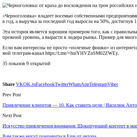
«Черноголовка» владеет восемью собственными предприятиями,
в год, а выручка за последний год выросла на 50%, достигнув 1
Эта история является хорошим примером того, как с правильн
прежний уровень, а вырасти в лидера рынка. Пример для мног
Если вам интересны не просто «полезные фишки» из интернет
мой телеграм-канал https://t.me/+huiYHVZnSM02ZWEy.
35 показов 9 открытий
Share
VK
OK.ru
Facebook
Twitter
WhatsApp
Telegram
Viber
Prev Post
Привлечение клиентов — 10. Как ставить цели | Василюк Антон 
Next Post
Искусство привлечения внимания: Шокирующий контент в ма
Вам также могут понравиться
Еще от автора