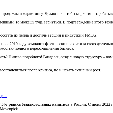
 продажам и маркетингу. Делаю так, чтобы маркетинг зарабатыва
успешным, то можешь туда вернуться. В подтверждение этого тез
восстать из пепла и достичь вершин в индустрии FMCG.
 но к 2010 году компания фактически прекратила свою деятельно
димостью полного переосмысления бизнеса.
ать? Ничего подобного! Владелец создал новую структуру – ко
восстановиться после кризиса, но и начать активный рост.
тер…
8,5% рынка безалкогольных напитков
в России. С июня 2022 
 Movenpick.