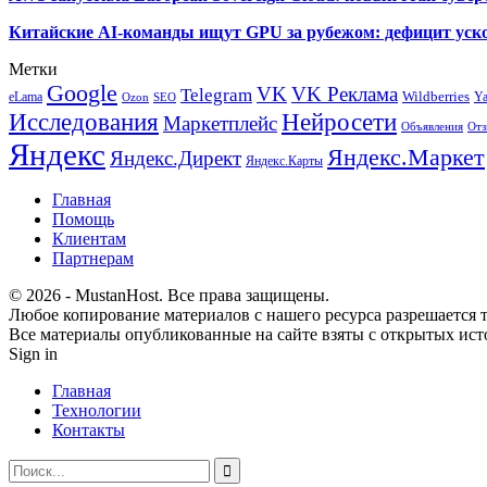
Китайские AI-команды ищут GPU за рубежом: дефицит уско
Метки
Google
VK
VK Реклама
Telegram
eLama
Wildberries
Y
SEO
Ozon
Исследования
Нейросети
Маркетплейс
Объявления
Отз
Яндекс
Яндекс.Маркет
Яндекс.Директ
Яндекс.Карты
Главная
Помощь
Клиентам
Партнерам
© 2026 - MustanHost. Все права защищены.
Любое копирование материалов с нашего ресурса разрешается т
Все материалы опубликованные на сайте взяты с открытых исто
Sign in
Главная
Технологии
Контакты