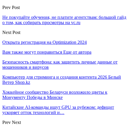
Prev Post
Не покупайте обучения, не платите агентствам: большой гайд
о том, как собирать просмотры на vc.ru
Next Post
Открыта регистрация на Optimization 2024
Вам также могут понравиться
Еще от автора
Безопасность смартфона: как защитить личные данные от
мошенников и вирусов
Компьютер для стриминга и создания контента 2026 Белый
Ветер Shop.kz
Хоккейное сообщество Беларуси возложило цветы к
Монументу Победы в Минске
Китайские AI-команды ищут GPU за рубежом: дефицит
ускоряет отток технологий и…
Prev
Next