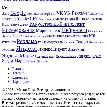
Метки
Google
VK
VK Реклама
Telegram
eLama
Wildberries
SEO
Ozon
YandexGPT
Апдейт
YandexART
Аналитика
Бизнес
ВКонтакте
Авито
Алиса
Искусственный интеллект
Дзен
Видео
Выдача
Исследования
Нейросети
Маркетплейс
Объявления
Поиск
РСЯ
Приложения
ПромоСтраницы
Поисковые системы
Отзывы
Реклама
Рекламодателям
Товары
Рейтинги
Сервисы
Финансовые
Яндекс
Яндекс.Директ
результаты
Яндекс.Карты
Яндекс.Маркет
Яндекс Директ
Яндекс Вебмастер
Яндекс Браузер
Яндекс Маркет
Яндекс Метрика
Главная
Помощь
Клиентам
Партнерам
© 2026 - MustanHost. Все права защищены.
Любое копирование материалов с нашего ресурса разрешается
только с обратной активной ссылкой на страницу статьи.
Все материалы опубликованные на сайте взяты с открытых
источников и других порталов интернета, все права на