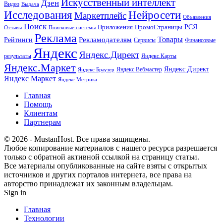
Искусственный интеллект
Дзен
Видео
Выдача
Исследования
Нейросети
Маркетплейс
Объявления
Поиск
РСЯ
Приложения
ПромоСтраницы
Поисковые системы
Отзывы
Реклама
Рекламодателям
Товары
Рейтинги
Сервисы
Финансовые
Яндекс
Яндекс.Директ
результаты
Яндекс.Карты
Яндекс.Маркет
Яндекс Директ
Яндекс Вебмастер
Яндекс Браузер
Яндекс Маркет
Яндекс Метрика
Главная
Помощь
Клиентам
Партнерам
© 2026 - MustanHost. Все права защищены.
Любое копирование материалов с нашего ресурса разрешается
только с обратной активной ссылкой на страницу статьи.
Все материалы опубликованные на сайте взяты с открытых
источников и других порталов интернета, все права на
авторство принадлежат их законным владельцам.
Sign in
Главная
Технологии