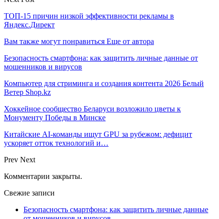
ТОП-15 причин низкой эффективности рекламы в
Яндекс.Директ
Вам также могут понравиться
Еще от автора
Безопасность смартфона: как защитить личные данные от
мошенников и вирусов
Компьютер для стриминга и создания контента 2026 Белый
Ветер Shop.kz
Хоккейное сообщество Беларуси возложило цветы к
Монументу Победы в Минске
Китайские AI-команды ищут GPU за рубежом: дефицит
ускоряет отток технологий и…
Prev
Next
Комментарии закрыты.
Свежие записи
Безопасность смартфона: как защитить личные данные
от мошенников и вирусов