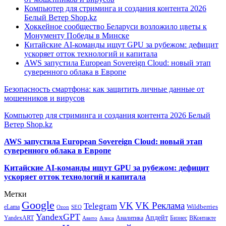
Компьютер для стриминга и создания контента 2026
Белый Ветер Shop.kz
Хоккейное сообщество Беларуси возложило цветы к
Монументу Победы в Минске
Китайские AI-команды ищут GPU за рубежом: дефицит
ускоряет отток технологий и капитала
AWS запустила European Sovereign Cloud: новый этап
суверенного облака в Европе
Безопасность смартфона: как защитить личные данные от
мошенников и вирусов
Компьютер для стриминга и создания контента 2026 Белый
Ветер Shop.kz
AWS запустила European Sovereign Cloud: новый этап
суверенного облака в Европе
Китайские AI-команды ищут GPU за рубежом: дефицит
ускоряет отток технологий и капитала
Метки
Google
VK
VK Реклама
Telegram
eLama
Wildberries
SEO
Ozon
YandexGPT
Апдейт
YandexART
Аналитика
Бизнес
ВКонтакте
Авито
Алиса