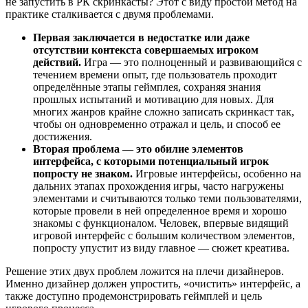
не запустить в РК скринкасты? Этот с виду простой метод на
практике сталкивается с двумя проблемами.
Первая заключается в недостатке или даже
отсутствии контекста совершаемых игроком
действий.
Игра — это полноценный и развивающийся с
течением времени опыт, где пользователь проходит
определённые этапы геймплея, сохраняя знания
прошлых испытаний и мотивацию для новых. Для
многих жанров крайне сложно записать скринкаст так,
чтобы он одновременно отражал и цель, и способ ее
достижения.
Вторая проблема — это обилие элементов
интерфейса, с которыми потенциальный игрок
попросту не знаком.
Игровые интерфейсы, особенно на
дальних этапах прохождения игры, часто нагружены
элементами и считываются только теми пользователями,
которые провели в ней определенное время и хорошо
знакомы с функционалом. Человек, впервые видящий
игровой интерфейс с большим количеством элементов,
попросту упустит из виду главное — сюжет креатива.
Решение этих двух проблем ложится на плечи дизайнеров.
Именно дизайнер должен упростить, «очистить» интерфейс, а
также доступно продемонстрировать геймплей и цель