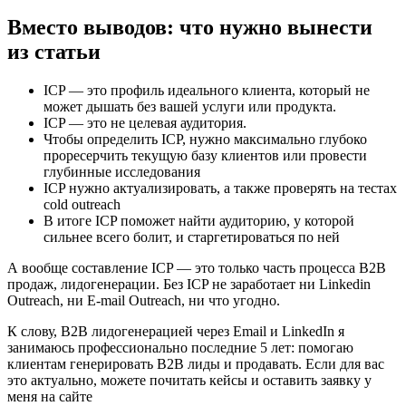
Вместо выводов: что нужно вынести
из статьи
ICP — это профиль идеального клиента, который не
может дышать без вашей услуги или продукта.
ICP — это не целевая аудитория.
Чтобы определить ICP, нужно максимально глубоко
проресерчить текущую базу клиентов или провести
глубинные исследования
ICP нужно актуализировать, а также проверять на тестах
cold outreach
В итоге ICP поможет найти аудиторию, у которой
сильнее всего болит, и старгетироваться по ней
А вообще составление ICP — это только часть процесса B2B
продаж, лидогенерации. Без ICP не заработает ни Linkedin
Outreach, ни E-mail Outreach, ни что угодно.
К слову, В2В лидогенерацией через Email и LinkedIn я
занимаюсь профессионально последние 5 лет: помогаю
клиентам генерировать В2В лиды и продавать. Если для вас
это актуально, можете почитать кейсы и оставить заявку у
меня на сайте