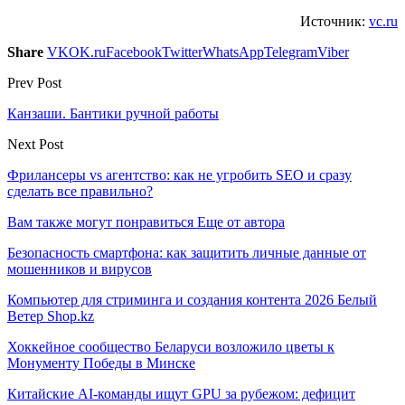
Источник:
vc.ru
Share
VK
OK.ru
Facebook
Twitter
WhatsApp
Telegram
Viber
Prev Post
Канзаши. Бантики ручной работы
Next Post
Фрилансеры vs агентство: как не угробить SEO и сразу
сделать все правильно?
Вам также могут понравиться
Еще от автора
Безопасность смартфона: как защитить личные данные от
мошенников и вирусов
Компьютер для стриминга и создания контента 2026 Белый
Ветер Shop.kz
Хоккейное сообщество Беларуси возложило цветы к
Монументу Победы в Минске
Китайские AI-команды ищут GPU за рубежом: дефицит