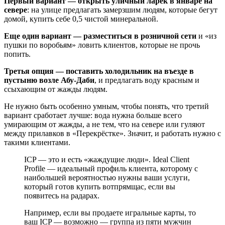
Первый вариант — открыть уличный ларёк в январе на
севере
: на улице предлагать замерзшим людям, которые бегут
домой, купить себе 0,5 чистой минеральной.
Еще один вариант — разместиться в розничной сети
и «из
пушки по воробьям» ловить клиентов, которые не прочь
попить.
Третья опция — поставить холодильник на въезде в
пустыню возле Абу-Даби
, и предлагать воду красным и
ссыхающим от жажды людям.
Не нужно быть особенно умным, чтобы понять, что третий
вариант сработает лучше: вода нужна больше всего
умирающим от жажды, а не тем, что на севере или гуляют
между прилавков в «Перекрёстке». Значит, и работать нужно с
такими клиентами.
ICP — это и есть «жаждущие люди». Ideal Client
Profile — идеальный профиль клиента, которому с
наибольшей вероятностью нужны ваши услуги,
который готов купить вотпрямщас, если вы
появитесь на радарах.
Например, если вы продаете игральные карты, то
ваш ICP — возможно — группа из пяти мужчин