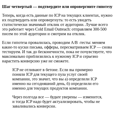
Шаг четвертый — подтвердите или опровергните гипотезу
Теперь, когда есть данные по ICP на текущих клиентах, нужно
их подтвердить или опровергнуть: то есть увидеть
статистически значимый отклик от аудитории. Лучше всего
это работает через Cold Email Outreach: отправляем 300-500
писем по этой аудитории и смотрим на отклик.
Если гипотеза провалилась, проводим A/B -тесты: меняем
какие-то куски письма, офферы, пересматриваем ICP — снова
тестируем. И так до бесконечности, пока не почувствуете, что
максимально приблизились к нужному ICP и серьезно
нарастить конверсию уже не сможете.
ICP не отливают в бетоне. Если вы примерно
поняли ICP для текущего пула услуг своей
компании, это значит, что вы а) определили ICP
именно на сегодняшний день, б) определили его
именно для текущих продуктов компании.
Через полгода все — будьте уверены — изменится,
и тогда ICP надо будет актуализировать, чтобы не
заваливались конверсии.