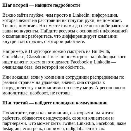
Шаг второй — найдите подробности
Важно зайти глубже, чем просто в LinkedIn: информация,
которая лежит на расстоянии вытянутой руки, не помогает.
Точнее, помогает. Но вместе с вами до нее легко добираются и
ваши конкуренты. Найдите ресурсы с основной информацией
о компании: разберитесь, что диффиренцирует компании
внутри той отрасли, с которой работаете.
Например, в IT-аутсорсе можно смотреть на Builtwith,
Crunchbase, Glassdoor. Полезно посмотреть на job-борды: кого
ищет клиент, зачем он это делает. Facebook и Linkedin —
очевидная база, без которой не обойтись.
Или локация: если у компании сотрудники распределены по
разным странам на удаленке, значит, она открыта к
сотрудничеству с компаниями по всему миру. А регионально
монолитные, наоборот, не готовы.
Шаг третий — найдите площадки коммуникации
Посмотрите, где и как компании, с которыми вы хотите
работать, общаются с индустрией, своими клиентами и
партнёрами. Это может быть Twitter, LinkedIn, Facebook, даже
Instagram, если речь, например, о digital-агентствах.