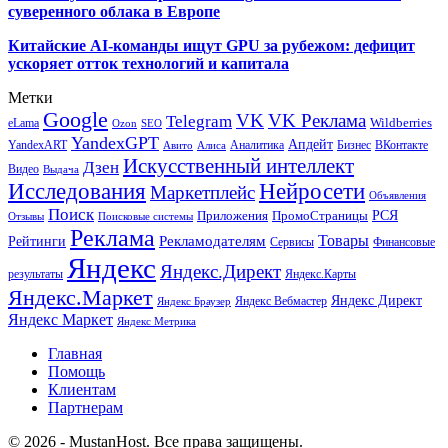
суверенного облака в Европе
Китайские AI-команды ищут GPU за рубежом: дефицит
ускоряет отток технологий и капитала
Метки
Google
VK
VK Реклама
Telegram
eLama
Wildberries
SEO
Ozon
YandexGPT
Апдейт
YandexART
Аналитика
Бизнес
ВКонтакте
Авито
Алиса
Искусственный интеллект
Дзен
Видео
Выдача
Исследования
Нейросети
Маркетплейс
Объявления
Поиск
РСЯ
Приложения
ПромоСтраницы
Поисковые системы
Отзывы
Реклама
Рекламодателям
Товары
Рейтинги
Сервисы
Финансовые
Яндекс
Яндекс.Директ
результаты
Яндекс.Карты
Яндекс.Маркет
Яндекс Директ
Яндекс Вебмастер
Яндекс Браузер
Яндекс Маркет
Яндекс Метрика
Главная
Помощь
Клиентам
Партнерам
© 2026 - MustanHost. Все права защищены.