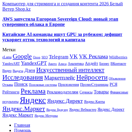
Компьютер для стриминга и создания контента 2026 Белый
Ветер Shop.kz
AWS запустила European Sovereign Cloud: новый этап
суверенного облака в Европе
Китайские AI-команды ищут GPU за рубежом: дефицит
ускоряет отток технологий и капитала
Метки
Google
VK
VK Реклама
Telegram
eLama
Wildberries
SEO
Ozon
YandexGPT
Апдейт
YandexART
Аналитика
Бизнес
ВКонтакте
Авито
Алиса
Искусственный интеллект
Дзен
Видео
Выдача
Исследования
Нейросети
Маркетплейс
Объявления
Поиск
РСЯ
Приложения
ПромоСтраницы
Поисковые системы
Отзывы
Реклама
Рекламодателям
Товары
Рейтинги
Сервисы
Финансовые
Яндекс
Яндекс.Директ
результаты
Яндекс.Карты
Яндекс.Маркет
Яндекс Директ
Яндекс Вебмастер
Яндекс Браузер
Яндекс Маркет
Яндекс Метрика
Главная
Помощь