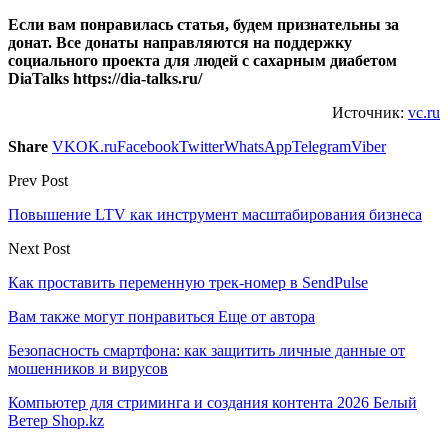
Если вам понравилась статья, будем признательны за
донат. Все донаты направляются на поддержку
социального проекта для людей с сахарным диабетом
DiaTalks https://dia-talks.ru/
Источник:
vc.ru
Share
VK
OK.ru
Facebook
Twitter
WhatsApp
Telegram
Viber
Prev Post
Повышение LTV как инструмент масштабирования бизнеса
Next Post
Как проставить переменную трек-номер в SendPulse
Вам также могут понравиться
Еще от автора
Безопасность смартфона: как защитить личные данные от
мошенников и вирусов
Компьютер для стриминга и создания контента 2026 Белый
Ветер Shop.kz