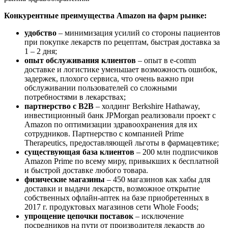
Конкурентные преимущества Amazon на фарм рынке:
удобство
– минимизация усилий со стороны пациентов
при покупке лекарств по рецептам, быстрая доставка за
1 – 2 дня;
опыт обслуживания клиентов
– опыт в e-comm
доставке и логистике уменьшает возможность ошибок,
задержек, плохого сервиса, что очень важно при
обслуживании пользователей со сложными
потребностями в лекарствах;
партнерство с B2B
– холдинг Berkshire Hathaway,
инвестиционный банк JPMorgan реализовали проект с
Amazon по оптимизации здравоохранения для их
сотрудников. Партнерство с компанией Prime
Therapeutics, предоставляющей льготы в фармацевтике;
существующая база клиентов
– 200 млн подписчиков
Amazon Prime по всему миру, привыкших к бесплатной
и быстрой доставке любого товара.
физические магазины
– 450 магазинов как хабы для
доставки и выдачи лекарств, возможное открытие
собственных офлайн-аптек на базе приобретенных в
2017 г. продуктовых магазинов сети Whole Foods;
упрощение цепочки поставок
– исключение
посредников на пути от производителя лекарств до