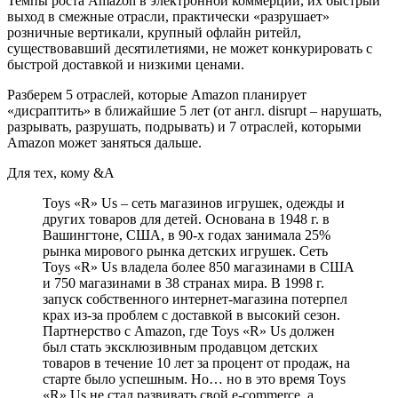
Темпы роста Amazon в электронной коммерции, их быстрый
выход в смежные отрасли, практически «разрушает»
розничные вертикали, крупный офлайн ритейл,
существовавший десятилетиями, не может конкурировать с
быстрой доставкой и низкими ценами.
Разберем 5 отраслей, которые Amazon планирует
«дисраптить» в ближайшие 5 лет (от англ. disrupt – нарушать,
разрывать, разрушать, подрывать) и 7 отраслей, которыми
Amazon может заняться дальше.
Для тех, кому &A
Toys «R» Us – сеть магазинов игрушек, одежды и
других товаров для детей. Основана в 1948 г. в
Вашингтоне, США, в 90-х годах занимала 25%
рынка мирового рынка детских игрушек. Сеть
Toys «R» Us владела более 850 магазинами в США
и 750 магазинами в 38 странах мира. В 1998 г.
запуск собственного интернет-магазина потерпел
крах из-за проблем с доставкой в высокий сезон.
Партнерство с Amazon, где Toys «R» Us должен
был стать эксклюзивным продавцом детских
товаров в течение 10 лет за процент от продаж, на
старте было успешным. Но… но в это время Toys
«R» Us не стал развивать свой e-commerce, а