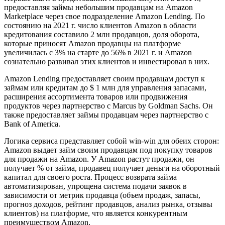
предоставляя займы небольшим продавцам на Amazon
Marketplace через свое подразделение Amazon Lending. По
состоянию на 2021 г. число клиентов Amazon в области
кредитования составило 2 млн продавцов, доля оборота,
которые приносят Amazon продавцы на платформе
увеличилась с 3% на старте до 56% в 2021 г. и Amazon
сознательно развивал этих клиентов и инвестировал в них.
Amazon Lending предоставляет своим продавцам доступ к
займам или кредитам до $ 1 млн для управления запасами,
расширения ассортимента товаров или продвижения
продуктов через партнерство с Marcus by Goldman Sachs. Он
также предоставляет займы продавцам через партнерство с
Bank of America.
Логика сервиса представляет собой win-win для обеих сторон:
Amazon выдает займ своим продавцам под покупку товаров
для продажи на Amazon. У Amazon растут продажи, он
получает % от займа, продавец получает деньги на оборотный
капитал для своего роста. Процесс возврата займа
автоматизирован, упрощена система подачи заявок в
зависимости от метрик продавца (объем продаж, запасы,
прогноз доходов, рейтинг продавцов, анализ рынка, отзывы
клиентов) на платформе, что является конкурентным
преимуществом Amazon.