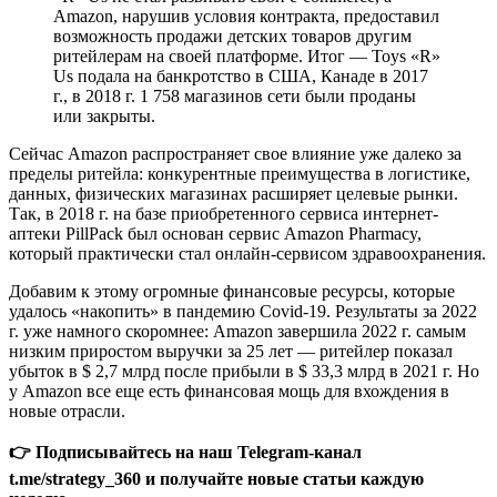
Amazon, нарушив условия контракта, предоставил
возможность продажи детских товаров другим
ритейлерам на своей платформе. Итог — Toys «R»
Us подала на банкротство в США, Канаде в 2017
г., в 2018 г. 1 758 магазинов сети были проданы
или закрыты.
Сейчас Amazon распространяет свое влияние уже далеко за
пределы ритейла: конкурентные преимущества в логистике,
данных, физических магазинах расширяет целевые рынки.
Так, в 2018 г. на базе приобретенного сервиса интернет-
аптеки PillPack был основан сервис Amazon Pharmacy,
который практически стал онлайн-сервисом здравоохранения.
Добавим к этому огромные финансовые ресурсы, которые
удалось «накопить» в пандемию Covid-19. Результаты за 2022
г. уже намного скоромнее: Amazon завершила 2022 г. самым
низким приростом выручки за 25 лет — ритейлер показал
убыток в $ 2,7 млрд после прибыли в $ 33,3 млрд в 2021 г. Но
у Amazon все еще есть финансовая мощь для вхождения в
новые отрасли.
👉 Подписывайтесь на наш Telegram-канал
t.me/strategy_360 и получайте новые статьи каждую