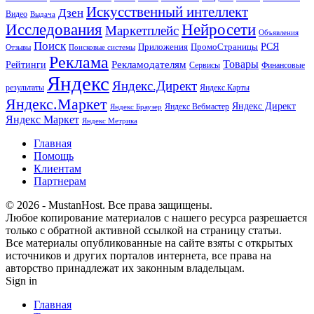
Искусственный интеллект
Дзен
Видео
Выдача
Исследования
Нейросети
Маркетплейс
Объявления
Поиск
РСЯ
Приложения
ПромоСтраницы
Поисковые системы
Отзывы
Реклама
Рекламодателям
Товары
Рейтинги
Сервисы
Финансовые
Яндекс
Яндекс.Директ
результаты
Яндекс.Карты
Яндекс.Маркет
Яндекс Директ
Яндекс Вебмастер
Яндекс Браузер
Яндекс Маркет
Яндекс Метрика
Главная
Помощь
Клиентам
Партнерам
© 2026 - MustanHost. Все права защищены.
Любое копирование материалов с нашего ресурса разрешается
только с обратной активной ссылкой на страницу статьи.
Все материалы опубликованные на сайте взяты с открытых
источников и других порталов интернета, все права на
авторство принадлежат их законным владельцам.
Sign in
Главная