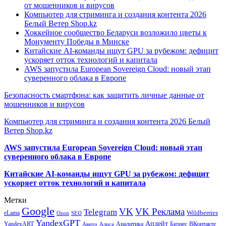
от мошенников и вирусов
Компьютер для стриминга и создания контента 2026
Белый Ветер Shop.kz
Хоккейное сообщество Беларуси возложило цветы к
Монументу Победы в Минске
Китайские AI-команды ищут GPU за рубежом: дефицит
ускоряет отток технологий и капитала
AWS запустила European Sovereign Cloud: новый этап
суверенного облака в Европе
Безопасность смартфона: как защитить личные данные от
мошенников и вирусов
Компьютер для стриминга и создания контента 2026 Белый
Ветер Shop.kz
AWS запустила European Sovereign Cloud: новый этап
суверенного облака в Европе
Китайские AI-команды ищут GPU за рубежом: дефицит
ускоряет отток технологий и капитала
Метки
Google
VK
VK Реклама
Telegram
eLama
Wildberries
SEO
Ozon
YandexGPT
Апдейт
YandexART
Аналитика
Бизнес
ВКонтакте
Авито
Алиса