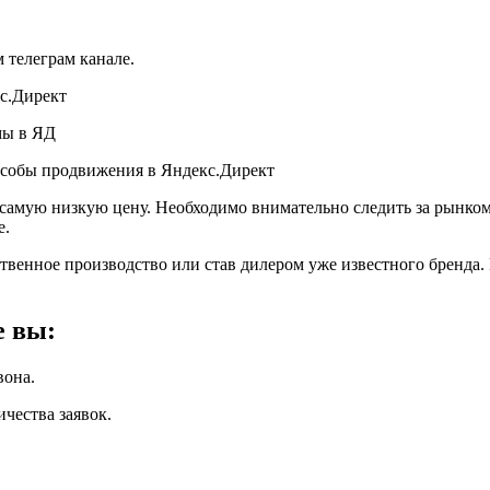
 телеграм канале.
кс.Директ
мы в ЯД
ет самую низкую цену. Необходимо внимательно следить за рынк
е.
твенное производство или став дилером уже известного бренда. 
е вы:
вона.
чества заявок.