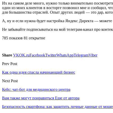
Их на самом деле много, нужно только внимательно посмотреть
один из моих клиентов в восторге позвонил мне и сообщил, что
для большинства отраслей. Опыт других людей — это дар, кото
А, ну и если нужна будет настройка Яндекс Директа — можете о
Не забывайте подписываться на мой телеграм-канал про конте
785 показов 81 открытие
Share
VK
OK.ru
Facebook
Twitter
WhatsApp
Telegram
Viber
Prev Post
Как одна идея спасла начинающий бизнес
Next Post
Кейс: чат-бот для медицинского центра
Вам также могут понравиться
Еще от автора
Безопасность смартфона: как защитить личные данные от моше