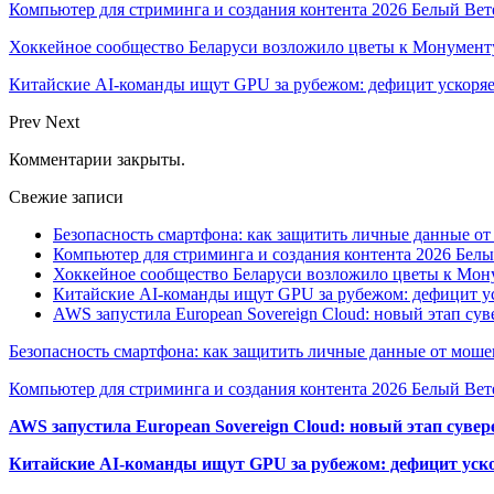
Компьютер для стриминга и создания контента 2026 Белый Вет
Хоккейное сообщество Беларуси возложило цветы к Монумен
Китайские AI-команды ищут GPU за рубежом: дефицит ускоря
Prev
Next
Комментарии закрыты.
Свежие записи
Безопасность смартфона: как защитить личные данные о
Компьютер для стриминга и создания контента 2026 Белы
Хоккейное сообщество Беларуси возложило цветы к Мо
Китайские AI-команды ищут GPU за рубежом: дефицит ус
AWS запустила European Sovereign Cloud: новый этап сув
Безопасность смартфона: как защитить личные данные от моше
Компьютер для стриминга и создания контента 2026 Белый Вет
AWS запустила European Sovereign Cloud: новый этап сувер
Китайские AI-команды ищут GPU за рубежом: дефицит уско