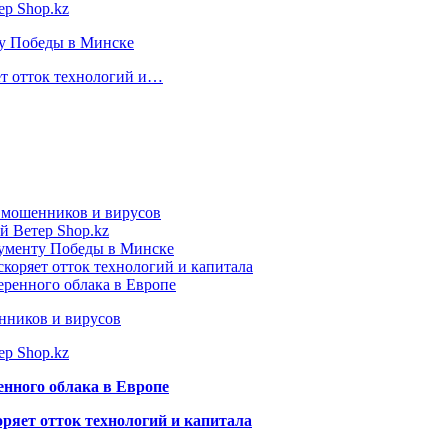
ер Shop.kz
ту Победы в Минске
ет отток технологий и…
т мошенников и вирусов
й Ветер Shop.kz
нументу Победы в Минске
коряет отток технологий и капитала
еренного облака в Европе
нников и вирусов
ер Shop.kz
енного облака в Европе
ряет отток технологий и капитала