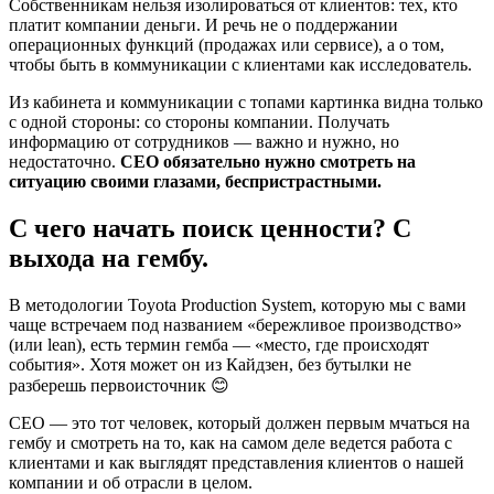
Собственникам нельзя изолироваться от клиентов: тех, кто
платит компании деньги. И речь не о поддержании
операционных функций (продажах или сервисе), а о том,
чтобы быть в коммуникации с клиентами как исследователь.
Из кабинета и коммуникации с топами картинка видна только
с одной стороны: со стороны компании. Получать
информацию от сотрудников — важно и нужно, но
недостаточно.
CEO обязательно нужно смотреть на
ситуацию своими глазами, беспристрастными.
С чего начать поиск ценности? С
выхода на гембу.
В методологии Toyota Production System, которую мы с вами
чаще встречаем под названием «бережливое производство»
(или lean), есть термин гемба — «место, где происходят
события». Хотя может он из Кайдзен, без бутылки не
разберешь первоисточник 😊
CEO — это тот человек, который должен первым мчаться на
гембу и смотреть на то, как на самом деле ведется работа с
клиентами и как выглядят представления клиентов о нашей
компании и об отрасли в целом.