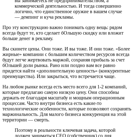
вы занимаетесь не предпринимательством, а
коммерческой деятельностью. И тогда совершенно
логично, что единственное оружие в вашем случае
— демпинг и куча рекламы.
Про эту конструкцию важно понимать одну вещь: рядом
всегда будут те, кто сделает бОльшую скидку или вложит
больше денег в рекламу.
Вы скинете цены. Они тоже. И вы тоже. И они тоже. «Более
жирные» компании с большим количеством ресурсов всегда
будут легче жертвовать маржой, сохраняя прибыль за счет
бОльшей доли рынка. Рано или поздно вам все равно
придется найти «дополнительную ценность» (конкурентные
преимущества). Или закрыться, что встречается чаще.
На любом рынке всегда есть место всего для 1-2 компаний,
которые предлагаю самую низкую цену. Они способны
держать ее благодаря масштабу и мощным операционным
процессам. Часто внутри бизнеса есть какие-то
технологические особенности, которые позволяют сохранять
маржинальность. Для малого бизнеса конкуренция на этой
территории — смерть.
Поэтому в реальности ключевая задача, которой
должен заниматься CEO (собственник) со дня