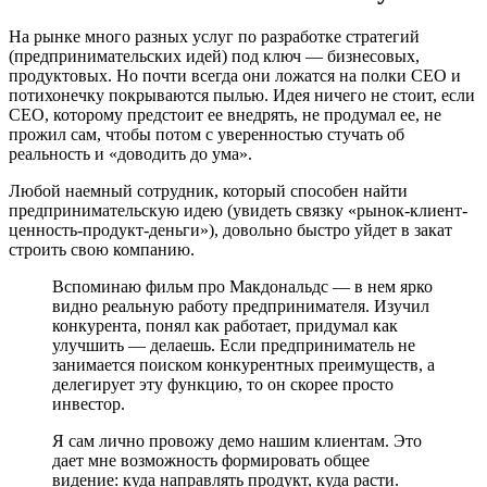
На рынке много разных услуг по разработке стратегий
(предпринимательских идей) под ключ — бизнесовых,
продуктовых. Но почти всегда они ложатся на полки CEO и
потихонечку покрываются пылью. Идея ничего не стоит, если
CEO, которому предстоит ее внедрять, не продумал ее, не
прожил сам, чтобы потом с уверенностью стучать об
реальность и «доводить до ума».
Любой наемный сотрудник, который способен найти
предпринимательскую идею (увидеть связку «рынок-клиент-
ценность-продукт-деньги»), довольно быстро уйдет в закат
строить свою компанию.
Вспоминаю фильм про Макдональдс — в нем ярко
видно реальную работу предпринимателя. Изучил
конкурента, понял как работает, придумал как
улучшить — делаешь. Если предприниматель не
занимается поиском конкурентных преимуществ, а
делегирует эту функцию, то он скорее просто
инвестор.
Я сам лично провожу демо нашим клиентам. Это
дает мне возможность формировать общее
видение: куда направлять продукт, куда расти.