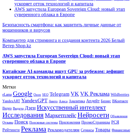
ускоряет отток технологий и капитала
AWS запустила European Sovereign Cloud: новый этап
суверенного облака в Европе
Безопасность смартфона: как защитить личные данные от
мошенников и вирусов
Компьютер для стриминга и создания контента 2026 Белый
Ветер Shop.kz
AWS запустила European Sovereign Cloud: новый этап
суверенного облака в Европе
Китайские AI-команды ищут GPU за рубежом: дефицит
ускоряет отток технологий и капитала
Метки
Google
VK
VK Реклама
Telegram
eLama
Wildberries
SEO
Ozon
YandexGPT
Апдейт
YandexART
Аналитика
Бизнес
ВКонтакте
Авито
Алиса
Искусственный интеллект
Дзен
Видео
Выдача
Исследования
Нейросети
Маркетплейс
Объявления
Поиск
РСЯ
Приложения
ПромоСтраницы
Поисковые системы
Отзывы
Реклама
Рекламодателям
Товары
Рейтинги
Сервисы
Финансовые