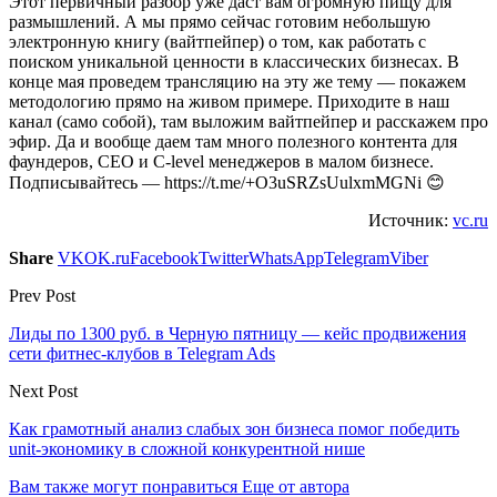
Этот первичный разбор уже даст вам огромную пищу для
размышлений. А мы прямо сейчас готовим небольшую
электронную книгу (вайтпейпер) о том, как работать с
поиском уникальной ценности в классических бизнесах. В
конце мая проведем трансляцию на эту же тему — покажем
методологию прямо на живом примере. Приходите в наш
канал (само собой), там выложим вайтпейпер и расскажем про
эфир. Да и вообще даем там много полезного контента для
фаундеров, CEO и С-level менеджеров в малом бизнесе.
Подписывайтесь — https://t.me/+O3uSRZsUulxmMGNi 😊
Источник:
vc.ru
Share
VK
OK.ru
Facebook
Twitter
WhatsApp
Telegram
Viber
Prev Post
Лиды по 1300 руб. в Черную пятницу — кейс продвижения
сети фитнес-клубов в Telegram Ads
Next Post
Как грамотный анализ слабых зон бизнеса помог победить
unit-экономику в сложной конкурентной нише
Вам также могут понравиться
Еще от автора