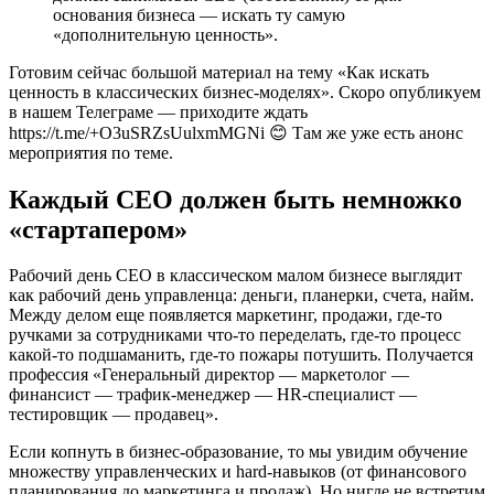
основания бизнеса — искать ту самую
«дополнительную ценность».
Готовим сейчас большой материал на тему «Как искать
ценность в классических бизнес-моделях». Скоро опубликуем
в нашем Телеграме — приходите ждать
https://t.me/+O3uSRZsUulxmMGNi 😊 Там же уже есть анонс
мероприятия по теме.
Каждый CEO должен быть немножко
«стартапером»
Рабочий день CEO в классическом малом бизнесе выглядит
как рабочий день управленца: деньги, планерки, счета, найм.
Между делом еще появляется маркетинг, продажи, где-то
ручками за сотрудниками что-то переделать, где-то процесс
какой-то подшаманить, где-то пожары потушить. Получается
профессия «Генеральный директор — маркетолог —
финансист — трафик-менеджер — HR-специалист —
тестировщик — продавец».
Если копнуть в бизнес-образование, то мы увидим обучение
множеству управленческих и hard-навыков (от финансового
планирования до маркетинга и продаж). Но нигде не встретим