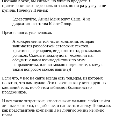
Обожаю Коkос, вы клёвые, но ужасно продаёте. Я
практически всех персонально знаю, но ни разу услуги не
купила. Почему? Начнём:
Здравствуйте, Анна! Меня зовут Саша. Я из
диджитал агентства Коkос Group.
Представился, уже неплохо.
А конкретнее из той части компании, которая
занимается разработкой авторских текстов,
креативов, сценариев, видеоконтента, рекламных
роликов. Скажите пожалуйста.. можем ли мы
обсудить с вами взаимодействия по этим
направлениям, или возможно подскажете, к кому с
таким вопросом можно выйти?))
Если что, у нас на сайте всегда есть тендеры, из которых
понятно, что нам нужно. Это практически у всех крупных
компаний есть, но об этом забывают большинство
продажников.
И вот такие хитренькие, классненькие малыши любят найти
личные контакты, не рабочие, и написать в личку. Понимаю:
как представитель компании я на личную жизнь не имею
права.