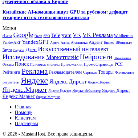
суверенного облака в Европе
Китайские AI-команды ищут GPU за рубежом: дефицит
ускоряет отток технологий и капитала
Метки
Google
VK
VK Реклама
Telegram
eLama
Wildberries
SEO
Ozon
YandexGPT
Апдейт
YandexART
Аналитика
Бизнес
ВКонтакте
Авито
Алиса
Искусственный интеллект
Дзен
Видео
Выдача
Исследования
Нейросети
Маркетплейс
Объявления
Поиск
РСЯ
Приложения
ПромоСтраницы
Поисковые системы
Отзывы
Реклама
Рекламодателям
Товары
Рейтинги
Сервисы
Финансовые
Яндекс
Яндекс.Директ
результаты
Яндекс.Карты
Яндекс.Маркет
Яндекс Директ
Яндекс Вебмастер
Яндекс Браузер
Яндекс Маркет
Яндекс Метрика
Главная
Помощь
Клиентам
Партнерам
© 2026 - MustanHost. Все права защищены.