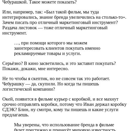
Чебурашкой. Такое можете показать?
Или, например, так: «Был такой фильм, мы туда
интегрировались, знание бренда увеличились на столько-то».
Зачем писать про отличный маркетинговый инструмент?
Раздача листовок — тоже отличный маркетинговый
инструмент.
…, при помощи которого мы можем
заинтересовать клиентов покупать именно
рекламируемые товары и услуги.
Серьёзно? В кино засветились, и это заставит покупать?
Покажи, докажи, мне интересно.
Не то чтобы я скептик, но не совсем так это работает.
Чебурашку — да, скупили. Но когда ты пишешь
логистической компании?
Окей, появится в фильме курьер с коробкой, и все махнут
срочно отправлять коробки, потому что Иван держал коробку
СДЭК? Блин, ну смотри, кому ты пишешь и какие услуги
предлагаешь.
Мы уверены, что использование бренда в фильме
будет престижно и принесёт мировую известность.