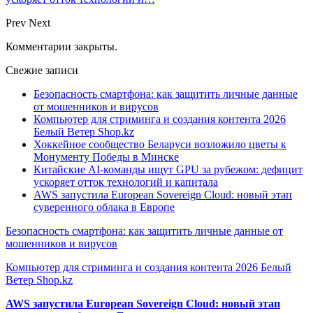
Prev
Next
Комментарии закрыты.
Свежие записи
Безопасность смартфона: как защитить личные данные
от мошенников и вирусов
Компьютер для стриминга и создания контента 2026
Белый Ветер Shop.kz
Хоккейное сообщество Беларуси возложило цветы к
Монументу Победы в Минске
Китайские AI-команды ищут GPU за рубежом: дефицит
ускоряет отток технологий и капитала
AWS запустила European Sovereign Cloud: новый этап
суверенного облака в Европе
Безопасность смартфона: как защитить личные данные от
мошенников и вирусов
Компьютер для стриминга и создания контента 2026 Белый
Ветер Shop.kz
AWS запустила European Sovereign Cloud: новый этап