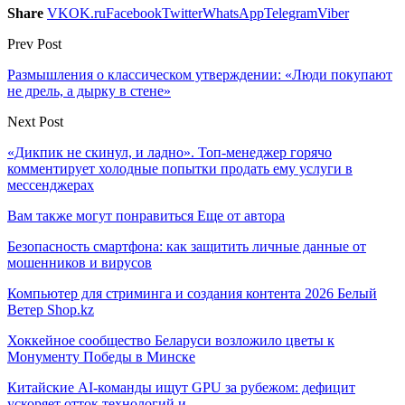
Share
VK
OK.ru
Facebook
Twitter
WhatsApp
Telegram
Viber
Prev Post
Размышления о классическом утверждении: «Люди покупают
не дрель, а дырку в стене»
Next Post
«Дикпик не скинул, и ладно». Топ-менеджер горячо
комментирует холодные попытки продать ему услуги в
мессенджерах
Вам также могут понравиться
Еще от автора
Безопасность смартфона: как защитить личные данные от
мошенников и вирусов
Компьютер для стриминга и создания контента 2026 Белый
Ветер Shop.kz
Хоккейное сообщество Беларуси возложило цветы к
Монументу Победы в Минске
Китайские AI-команды ищут GPU за рубежом: дефицит
ускоряет отток технологий и…