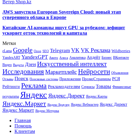
Ветер Shop.kz
AWS запустила European Sovereign Cloud: новый этап
суверенного облака в Европе
Китайские AI-команды ищут GPU за рубежом: дефицит
ускоряет отток технологий и капитала
Метки
Google
VK
VK Реклама
Telegram
eLama
Wildberries
SEO
Ozon
YandexGPT
Апдейт
YandexART
Аналитика
Бизнес
ВКонтакте
Авито
Алиса
Искусственный интеллект
Дзен
Видео
Выдача
Исследования
Нейросети
Маркетплейс
Объявления
Поиск
РСЯ
Приложения
ПромоСтраницы
Поисковые системы
Отзывы
Реклама
Рекламодателям
Товары
Рейтинги
Сервисы
Финансовые
Яндекс
Яндекс.Директ
результаты
Яндекс.Карты
Яндекс.Маркет
Яндекс Директ
Яндекс Вебмастер
Яндекс Браузер
Яндекс Маркет
Яндекс Метрика
Главная
Помощь
Клиентам