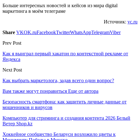
Больше интересных новостей и кейсов из мира digital
маркетинга в моём телеграме
Источник:
vc.ru
Share
VK
OK.ru
Facebook
Twitter
WhatsApp
Telegram
Viber
Prev Post
Как я выиграл первый хакатон по контекстной рекламе от
Яндекса
Next Post
Как выбрать маркетолога, задав всего один вопрос?
Вам также могут понравиться
Еще от автора
Безопасность смартфона: как защитить личные данные от
мошенников и вирусов
Компьютер для стриминга и создания контента 2026 Белый
Ветер Shop.kz
Хоккейное сообщество Беларуси возложило цветы к
Монументу Победы в Минске