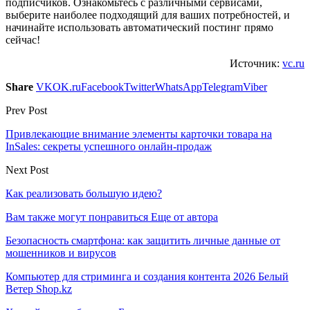
подписчиков. Ознакомьтесь с различными сервисами,
выберите наиболее подходящий для ваших потребностей, и
начинайте использовать автоматический постинг прямо
сейчас!
Источник:
vc.ru
Share
VK
OK.ru
Facebook
Twitter
WhatsApp
Telegram
Viber
Prev Post
Привлекающие внимание элементы карточки товара на
InSales: секреты успешного онлайн-продаж
Next Post
Как реализовать большую идею?
Вам также могут понравиться
Еще от автора
Безопасность смартфона: как защитить личные данные от
мошенников и вирусов
Компьютер для стриминга и создания контента 2026 Белый
Ветер Shop.kz