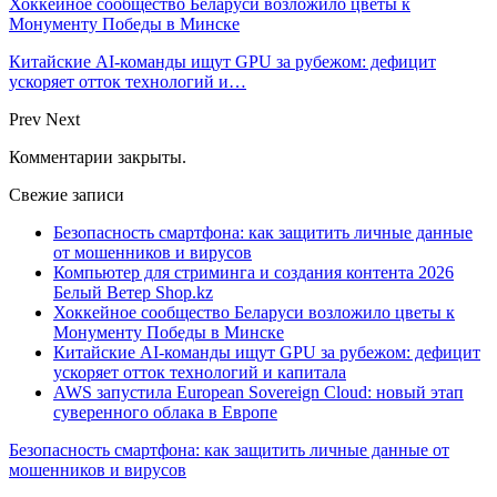
Хоккейное сообщество Беларуси возложило цветы к
Монументу Победы в Минске
Китайские AI-команды ищут GPU за рубежом: дефицит
ускоряет отток технологий и…
Prev
Next
Комментарии закрыты.
Свежие записи
Безопасность смартфона: как защитить личные данные
от мошенников и вирусов
Компьютер для стриминга и создания контента 2026
Белый Ветер Shop.kz
Хоккейное сообщество Беларуси возложило цветы к
Монументу Победы в Минске
Китайские AI-команды ищут GPU за рубежом: дефицит
ускоряет отток технологий и капитала
AWS запустила European Sovereign Cloud: новый этап
суверенного облака в Европе
Безопасность смартфона: как защитить личные данные от
мошенников и вирусов