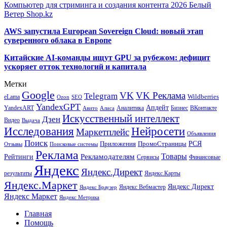
Компьютер для стриминга и создания контента 2026 Белый
Ветер Shop.kz
AWS запустила European Sovereign Cloud: новый этап
суверенного облака в Европе
Китайские AI-команды ищут GPU за рубежом: дефицит
ускоряет отток технологий и капитала
Метки
Google
VK
VK Реклама
Telegram
eLama
Wildberries
SEO
Ozon
YandexGPT
Апдейт
YandexART
Аналитика
Бизнес
ВКонтакте
Авито
Алиса
Искусственный интеллект
Дзен
Видео
Выдача
Исследования
Нейросети
Маркетплейс
Объявления
Поиск
РСЯ
Приложения
ПромоСтраницы
Поисковые системы
Отзывы
Реклама
Рекламодателям
Товары
Рейтинги
Сервисы
Финансовые
Яндекс
Яндекс.Директ
результаты
Яндекс.Карты
Яндекс.Маркет
Яндекс Директ
Яндекс Вебмастер
Яндекс Браузер
Яндекс Маркет
Яндекс Метрика
Главная
Помощь