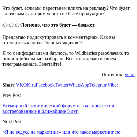
Что будет, если мы перестанем влиять на рекламу? Что будет
ключевым фактором успеха в сбыте продукции?
👉👉👉
Логично, что это будет — бюджет.
Предлагаю подискутировать в комментариях. Как вы
относитесь к эпохе “черных ящиков”?
Я то с инфоцыганами батлюсь, то Wildberries разоблачаю, то
ниши прибыльные разбираю. Все это я делаю в своем
телеграм-канале. Залетайте!
Источник:
vc.ru
Share
VK
OK.ru
Facebook
Twitter
WhatsApp
Telegram
Viber
Prev Post
Всемирный экономический форум назвал профессии,
востребованные в ближайшие 5 лет
Next Post
«Я не ведусь на маркетинг» или что такое маркетинг по