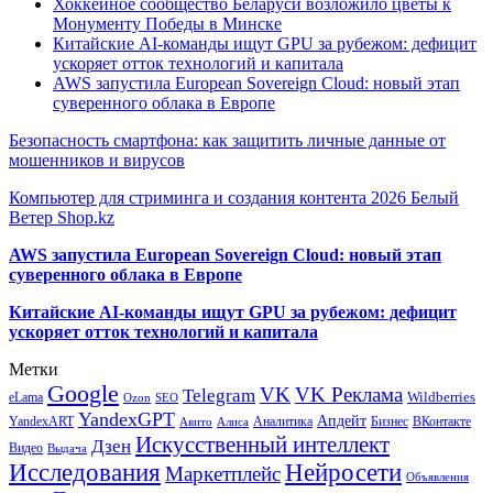
Хоккейное сообщество Беларуси возложило цветы к
Монументу Победы в Минске
Китайские AI-команды ищут GPU за рубежом: дефицит
ускоряет отток технологий и капитала
AWS запустила European Sovereign Cloud: новый этап
суверенного облака в Европе
Безопасность смартфона: как защитить личные данные от
мошенников и вирусов
Компьютер для стриминга и создания контента 2026 Белый
Ветер Shop.kz
AWS запустила European Sovereign Cloud: новый этап
суверенного облака в Европе
Китайские AI-команды ищут GPU за рубежом: дефицит
ускоряет отток технологий и капитала
Метки
Google
VK
VK Реклама
Telegram
eLama
Wildberries
SEO
Ozon
YandexGPT
Апдейт
YandexART
Аналитика
Бизнес
ВКонтакте
Авито
Алиса
Искусственный интеллект
Дзен
Видео
Выдача
Исследования
Нейросети
Маркетплейс
Объявления