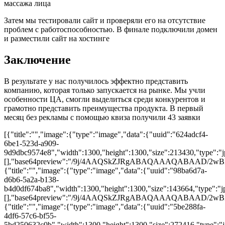
Затем мы тестировали сайт и проверяли его на отсутствие
проблем с работоспособностью. В финале подключили домен
и разместили сайт на хостинге
Заключение
В результате у нас получилось эффектно представить
компанию, которая только запускается на рынке. Мы учли
особенности ЦА, смогли выделиться среди конкурентов и
грамотно представить преимущества продукта. В первый
месяц без рекламы с помощью квиза получили 43 заявки
[{"title":"","image":{"type":"image","data":{"uuid":"624adcf4-
6be1-523d-a909-
9d9dbc9574e8","width":1300,"height":1300,"size":213430,"type":"jp
[],"base64preview":"/9j/4AAQSkZJRgABAQAAAQAB
{"title":"","image":{"type":"image","data":{"uuid":"98ba6d7a-
d6b6-5a2a-b138-
b4d0df674ba8","width":1300,"height":1300,"size":143664,"type":"jpg
[],"base64preview":"/9j/4AAQSkZJRgABAQAAAQAB
{"title":"","image":{"type":"image","data":{"uuid":"5be288fa-
4df6-57c6-bf55-
5bd250632c0b","width":1300,"height":1300,"size":272416,"type":"jp