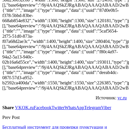
[],"base64preview":"/9j/4AAQSkZJRgABAQAAAQABA
{"title":"","image":{"type":"image","data":{"uuid":"87d0e0b5-
f378-5bbd-83be-
668ab854e832","width":1300,"height":1300,"size":120181,"type":"jp
[],"base64preview":"/9j/4AAQSkZJRgABAQAAAQAB
{"title":"","image":{"type":"image","data":{"uuid":"5caf5654-
2f75-51d0-873a-
f07a68d2ae3c","width":1400,"height":1400,"size":280404,"type":"jp
[],"base64preview":"/9j/4AAQSkZJRgABAQAAAQAB
{"title":"","image":{"type":"image","data":{"uuid":"f80c4a97-
94a2-5a13-940c-
02b16a6d55ce","width":1400,"height":1400,"size":193011,"type":"jpg
[],"base64preview":"/9j/4AAQSkZJRgABAQAAAQAB
{"title":"","image":{"type":"image","data":{"uuid":"deeab4dc-
087f-57d3-a952-
b2592ca400da","width":1550,"height":1550,"size":226385,"type":"jp
[],"base64preview":"/9j/4AAQSkZJRgABAQAAAQABA
Источник:
vc.ru
Share
VK
OK.ru
Facebook
Twitter
WhatsApp
Telegram
Viber
Prev Post
Бесплатный инструмент для проверки пунктуации и