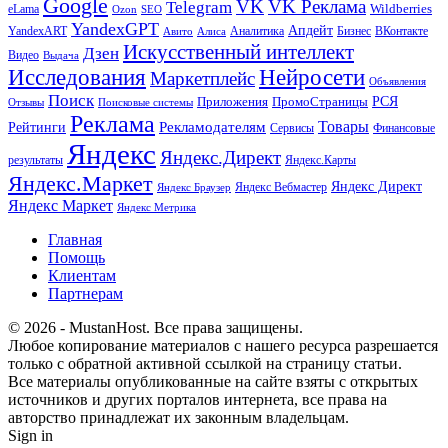
Google
VK
VK Реклама
Telegram
eLama
Wildberries
SEO
Ozon
YandexGPT
Апдейт
YandexART
Аналитика
Бизнес
ВКонтакте
Авито
Алиса
Искусственный интеллект
Дзен
Видео
Выдача
Исследования
Нейросети
Маркетплейс
Объявления
Поиск
РСЯ
Приложения
ПромоСтраницы
Поисковые системы
Отзывы
Реклама
Рекламодателям
Товары
Рейтинги
Сервисы
Финансовые
Яндекс
Яндекс.Директ
результаты
Яндекс.Карты
Яндекс.Маркет
Яндекс Директ
Яндекс Вебмастер
Яндекс Браузер
Яндекс Маркет
Яндекс Метрика
Главная
Помощь
Клиентам
Партнерам
© 2026 - MustanHost. Все права защищены.
Любое копирование материалов с нашего ресурса разрешается
только с обратной активной ссылкой на страницу статьи.
Все материалы опубликованные на сайте взяты с открытых
источников и других порталов интернета, все права на
авторство принадлежат их законным владельцам.
Sign in