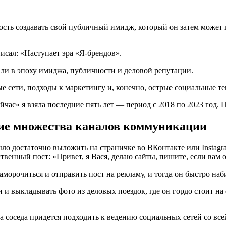
ость создавать свой публичный имидж, который он затем может п
исал: «Наступает эра «Я-брендов».
гали в эпоху имиджа, публичности и деловой репутации.
е сети, подходы к маркетингу и, конечно, острые социальные т
час» я взяла последние пять лет — период с 2018 по 2023 год. 
чие множества каналов коммуникации
было достаточно выложить на страничке во ВКонтакте или Insta
твенный пост: «Привет, я Вася, делаю сайты, пишите, если вам
аморочиться и отправить пост на рекламу, и тогда он быстро на
и выкладывать фото из деловых поездок, где он гордо стоит на 
а соседа придется подходить к ведению социальных сетей со все