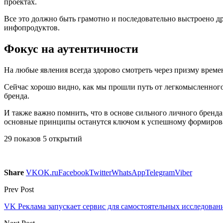
проектах.
Все это должно быть грамотно и последовательно выстроено д
инфопродуктов.
Фокус на аутентичности
На любые явления всегда здорово смотреть через призму време
Сейчас хорошо видно, как мы прошли путь от легкомысленног
бренда.
И также важно помнить, что в основе сильного личного бренда 
основные принципы останутся ключом к успешному формирова
29 показов 5 открытий
Share
VK
OK.ru
Facebook
Twitter
WhatsApp
Telegram
Viber
Prev Post
VK Реклама запускает сервис для самостоятельных исследован