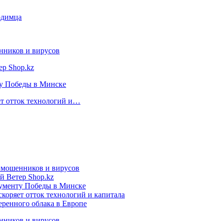
одимца
нников и вирусов
ер Shop.kz
ту Победы в Минске
ет отток технологий и…
т мошенников и вирусов
й Ветер Shop.kz
нументу Победы в Минске
коряет отток технологий и капитала
еренного облака в Европе
нников и вирусов