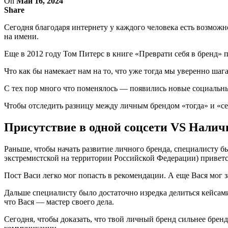
On
Май 16, 2024
Share
Сегодня благодаря интернету у каждого человека есть возможн
на имени.
Еще в 2012 году Том Питерс в книге «Преврати себя в бренд» п
Что как бы намекает нам на то, что уже тогда мы уверенно ша
С тех пор много что поменялось — появились новые социальны
Чтобы отследить разницу между личным брендом «тогда» и «сей
Присутствие в одной соцсети VS Нали
Раньше, чтобы начать развитие личного бренда, специалисту 
экстремистской на территории Российской Федерации) приветс
Пост Васи легко мог попасть в рекомендации. А еще Вася мог з
Дальше специалисту было достаточно изредка делиться кейсами 
что Вася — мастер своего дела.
Сегодня, чтобы доказать, что твой личный бренд сильнее бренд