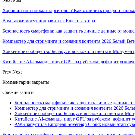
Next Post
Хороший или плохой таргетолог? Как отличить профи от прох
Вам также могут понравиться
Еще от автора
Безопасность смартфона: как защитить личные данные от моше
Компьютер для стриминга и создания контента 2026 Белый Вет
Хоккейное сообщество Беларуси возложило цветы к Монумен
Китайские AI-команды ищут GPU за рубежом: дефицит ускоря
Prev
Next
Комментарии закрыты.
Свежие записи
Безопасность смартфона: как защитить личные данные о
Компьютер для стриминга и создания контента 2026 Белы
Хоккейное сообщество Беларуси возложило цветы к Мо
Китайские AI-команды ищут GPU за рубежом: дефицит ус
AWS запустила European Sovereign Cloud: новый этап сув
Безопасность смартфона: как защитить личные данные от моше