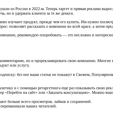
ли из России в 2022-м. Теперь таргет и прямая реклама выросл
ь, но и удержать клиента за те же деньги.
иво изучают продукт, прежде чем его купить. Им нужно посмотр
ос: позволяет рассказать о компании во всей красе, а затем п
компании, рекомендую попробовать — это несложно и интересно
 в комментариях, но и прорекламировать свою компанию. Многие
дукт или услугу.
писку: без нее ваши статьи не покажут в Свежем, Популярном 
литику и с помощью ретаргетинга еще раз показывать свою рекл
мер «Перейти на сайт» или «Заказать консультацию». Можно вш
рают больше всего просмотров, лайков и сохранений.
 переманивали ваших читателей.