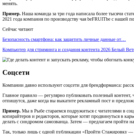
менять.
Пример.
Наша команда за три года написала более тысячи стат
2021 года компания по производству чая beFRUITbe с нашей пом
Сейчас читают
Безопасность смартфона: как защитить личные данные от…
Компьютер для стриминга и создания контента 2026 Белый Ве
Соцсети
Компании давно используют соцсети для брендформанса: расска
Главное правило — регулярно публиковать полезный контент, 
отпишутся, даже когда вы выкатите рекламный пост и предложи
Пример.
Мы в Рыбе стараемся подружиться с читателями в соц
копирайтеров и редакторов, которые хотят продвинуться в карь
делать с синдромом самозванца. Затем — предлагаем пройти н
Так, только лишь с одной публикации «Пройти Стажировку — эт