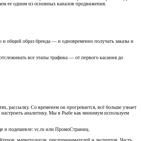
таем ее одним из основных каналов продвижения.
ю и общий образ бренда — и одновременно получать заказы и
отслеживать все этапы трафика — от первого касания до
тях, рассылку. Со временем он прогревается, всё больше узнает
жно настроить аналитику. Мы в Рыбе как минимум используем
ще и подешевле: vc.ru или ПромоСтраниц.
айтеров, маркетологов, предпринимателей и экспертов. Часть