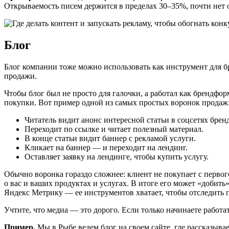
Открываемость писем держится в пределах 30–35%, почти нет 
Блог
Блог компании тоже можно использовать как инструмент для б
продажи.
Чтобы блог был не просто для галочки, а работал как брендф
покупки. Вот пример одной из самых простых воронок продаж
Читатель видит анонс интересной статьи в соцсетях бре
Переходит по ссылке и читает полезный материал.
В конце статьи видит баннер с рекламой услуги.
Кликает на баннер — и переходит на лендинг.
Оставляет заявку на лендинге, чтобы купить услугу.
Обычно воронка гораздо сложнее: клиент не покупает с первого
о вас и ваших продуктах и услугах. В итоге его может «добить
Яндекс Метрику — ее инструментов хватает, чтобы отследить п
Учтите, что медиа — это дорого. Если только начинаете работ
Пример.
Мы в Рыбе ведем блог на своем сайте, где рассказывае