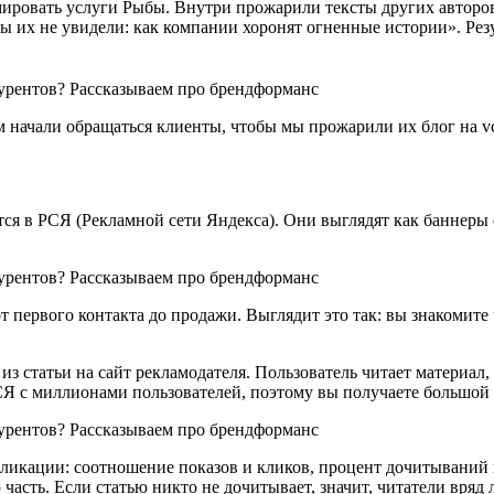
ировать услуги Рыбы. Внутри прожарили тексты других авторов и
 вы их не увидели: как компании хоронят огненные истории». Резу
 начали обращаться клиенты, чтобы мы прожарили их блог на vc
 в РСЯ (Рекламной сети Яндекса). Они выглядят как баннеры с 
первого контакта до продажи. Выглядит это так: вы знакомите ч
з статьи на сайт рекламодателя. Пользователь читает материал,
СЯ с миллионами пользователей, поэтому вы получаете большой 
ликации: соотношение показов и кликов, процент дочитываний и
асть. Если статью никто не дочитывает, значит, читатели вряд 