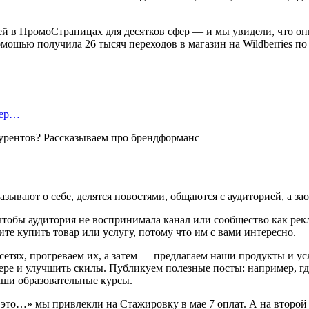
ей в ПромоСтраницах для десятков сфер — и мы увидели, что он
ощью получила 26 тысяч переходов в магазин на Wildberries по 7
тер…
зывают о себе, делятся новостями, общаются с аудиторией, а за
чтобы аудитория не воспринимала канал или сообщество как рек
те купить товар или услугу, потому что им с вами интересно.
сетях, прогреваем их, а затем — предлагаем наши продукты и ус
ере и улучшить скилы. Публикуем полезные посты: например, где
аши образовательные курсы.
о…» мы привлекли на Стажировку в мае 7 оплат. А на второй по