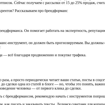
отписок. Сейчас получаем с рассылки от 15 до 25% продаж, счи
рендформанса. Он помогает работать на экспертность, репутаци
орманс-инструмент, он должен быть прогнозируемым. Вы должны 
:
нда — всё благодаря продвижению и покупке трафика.
 раза, а просто периодически читает ваши статьи, посты в соцсе
» до сделки одна из статей в блоге — но, чтобы это понять, ва
оведение человека — от первого клика до сделки.
ать с брендформансом, рекомендую начать с инструментов попро
м, как писать и заказывать тексты. Делимся советами для копир