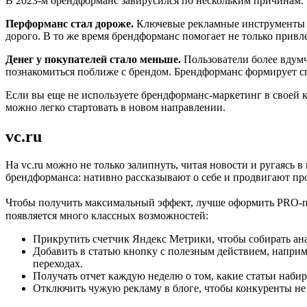
В 2023-м брендформанс завирусился по нескольким причинам.
Перформанс стал дороже.
Ключевые рекламные инструменты уш
дорого. В то же время брендформанс помогает не только привлеч
Денег у покупателей стало меньше.
Пользователи более вдумч
познакомиться поближе с брендом. Брендформанс формирует спр
Если вы еще не используете брендформанс-маркетинг в своей 
можно легко стартовать в новом направлении.
vc.ru
На vc.ru можно не только залипнуть, читая новости и ругаясь
брендформанса: нативно рассказывают о себе и продвигают про
Чтобы получить максимальный эффект, лучше оформить PRO-под
появляется много классных возможностей:
Прикрутить счетчик Яндекс Метрики, чтобы собирать ана
Добавить в статью кнопку с полезным действием, напри
переходах.
Получать отчет каждую неделю о том, какие статьи наби
Отключить чужую рекламу в блоге, чтобы конкуренты не