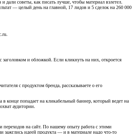
 дали советы, как писать лучше, чтобы материал взлетел.
льтат — целый день на главной, 17 лидов и 5 сделок на 260 000
.ru.
заголовком и обложкой. Если кликнуть на них, откроется
итателя с продуктом бренда, рассказываете о его
 а в конце попадает на кликабельный баннер, который ведет на
охват аудитории.
 переходов на сайт. По нашему опыту работа с этими
ли зажглись идеей продукта — и в материале надо что-то