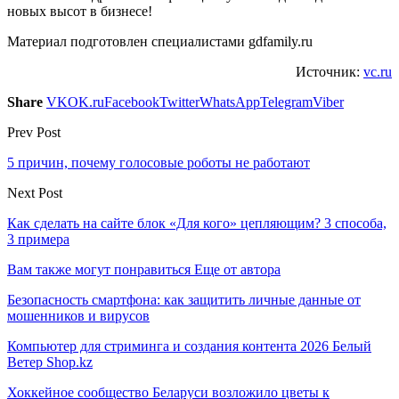
новых высот в бизнесе!
Материал подготовлен специалистами gdfamily.ru
Источник:
vc.ru
Share
VK
OK.ru
Facebook
Twitter
WhatsApp
Telegram
Viber
Prev Post
5 причин, почему голосовые роботы не работают
Next Post
Как сделать на сайте блок «Для кого» цепляющим? 3 способа,
3 примера
Вам также могут понравиться
Еще от автора
Безопасность смартфона: как защитить личные данные от
мошенников и вирусов
Компьютер для стриминга и создания контента 2026 Белый
Ветер Shop.kz
Хоккейное сообщество Беларуси возложило цветы к