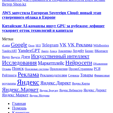
Ветер Shop.kz
AWS запустила European Sovereign Cloud: новый этап
суверенного облака в Европе
Китайские AI-команды ищут GPU за рубежом: дефицит
ускоряет отток технологий и капитала
Метки
Google
VK
VK Реклама
Telegram
eLama
Wildberries
SEO
Ozon
YandexGPT
Апдейт
YandexART
Аналитика
Бизнес
ВКонтакте
Авито
Алиса
Искусственный интеллект
Дзен
Видео
Выдача
Исследования
Нейросети
Маркетплейс
Объявления
Поиск
РСЯ
Приложения
ПромоСтраницы
Поисковые системы
Отзывы
Реклама
Рекламодателям
Товары
Рейтинги
Сервисы
Финансовые
Яндекс
Яндекс.Директ
результаты
Яндекс.Карты
Яндекс.Маркет
Яндекс Директ
Яндекс Вебмастер
Яндекс Браузер
Яндекс Маркет
Яндекс Метрика
Главная
Помощь
Клиентам